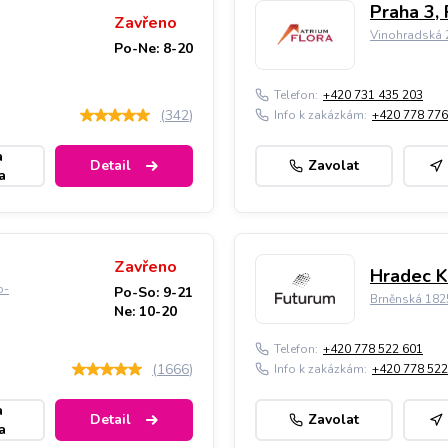
Praha 3, 
Zavřeno
Vinohradská 2
Po-Ne: 8-20
Telefon:
+420 731 435 203
(
342
)
Info k zakázkám:
+420 778 776
a
Detail
Zavolat
a
Zavřeno
Hradec K
o-
Po-So: 9-21
Brněnská 182
Ne: 10-20
Telefon:
+420 778 522 601
(
1666
)
Info k zakázkám:
+420 778 522
a
Detail
Zavolat
a