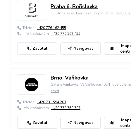
Praha 6, Bořislavka
OC Bořislavka, Evropská 866/65, 160 00 Praha 6
Telefon:
+420 776 162 455
Info k zakázkám:
+420 776 162 455
Map
Zavolat
Navigovat
centr
Brno, Vaňkovka
Galerie Vaňkovka, Ve Vaňkovce 462/1, 602 00 Brn
střed
Telefon:
+420 731 594 203
Info k zakázkám:
+420 778 759 707
Map
Zavolat
Navigovat
centr