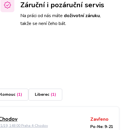
Záruční i pozáruční servis
Na práci od nás máte
doživotní záruku
,
takže se není čeho bát.
lomouc
(
1
)
Liberec
(
1
)
 Chodov
Zavřeno
21/19, 148 00 Praha 4-Chodov
Po-Ne: 9-21