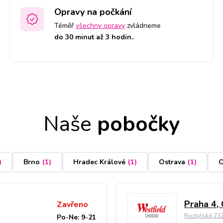
Opravy na počkání
Téměř
všechny opravy
zvládneme
do 30 minut až 3 hodin.
.
Naše
pobočky
)
Brno
(
1
)
Hradec Králové
(
1
)
Ostrava
(
1
)
O
Praha 4,
Zavřeno
Roztylská 23
Po-Ne: 9-21