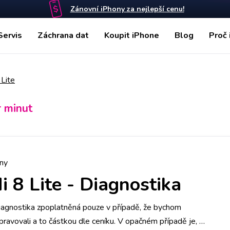
Zánovní iPhony za nejlepší cenu!
Servis
Záchrana dat
Koupit iPhone
Blog
Proč 
 Lite
r minut
ny
i 8 Lite
-
Diagnostika
iagnostika zpoplatněná pouze v případě, že bychom
pravovali a to částkou dle ceníku. V opačném případě je, v