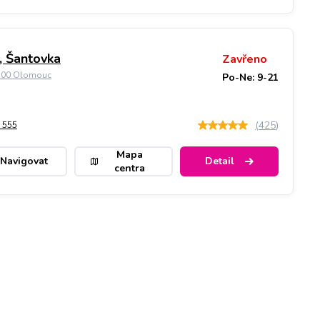
 Šantovka
Zavřeno
9 00 Olomouc
Po-Ne: 9-21
(
425
)
 555
Mapa
Navigovat
Detail
centra