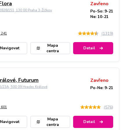
Flora
Zavřeno
828/151, 130 00 Praha 3-Žižkov
Po-So: 9-21
Ne: 10-21
(
1319
)
 241
Mapa
Navigovat
Detail
centra
rálové, Futurum
Zavřeno
5/23A, 500 09 Hradec Králové
Po-Ne: 9-21
(
576
)
 601
Mapa
Navigovat
Detail
centra