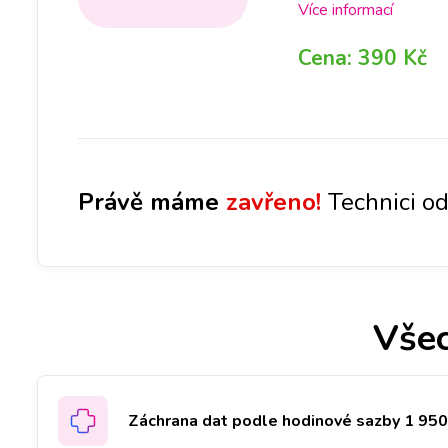
rámci opravy, ZDARMA
Více informací
pobočce, abychom dok
Cena:
390 Kč
po jejím provedení, 
opravy. Bez Vašeho s
záleží také na míře p
Právě máme
zavřeno!
Technici od
Všec
Záchrana dat podle hodinové sazby 1 950 