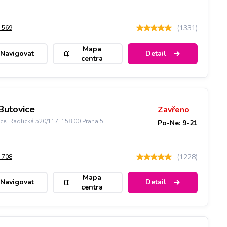
(
1331
)
 569
Mapa
Navigovat
Detail
centra
Butovice
Zavřeno
ice, Radlická 520/117, 158 00 Praha 5
Po-Ne: 9-21
(
1228
)
 708
Mapa
Navigovat
Detail
centra