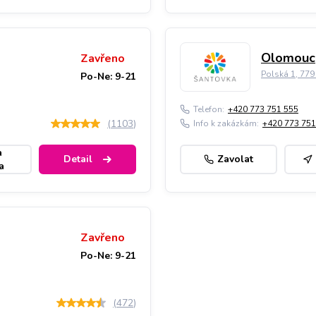
Olomouc,
Zavřeno
Polská 1, 77
Po-Ne: 9-21
Telefon:
+420 773 751 555
(
1103
)
Info k zakázkám:
+420 773 751
a
Detail
Zavolat
a
Zavřeno
Po-Ne: 9-21
(
472
)