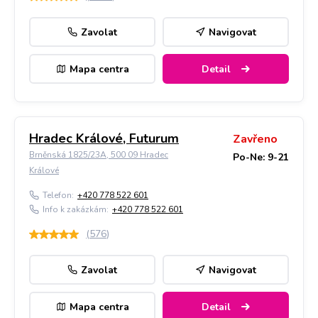
Zavolat
Navigovat
Mapa centra
Detail
Hradec Králové, Futurum
Zavřeno
Brněnská 1825/23A, 500 09 Hradec
Po-Ne: 9-21
Králové
Telefon:
+420 778 522 601
Info k zakázkám:
+420 778 522 601
(
576
)
Zavolat
Navigovat
Mapa centra
Detail