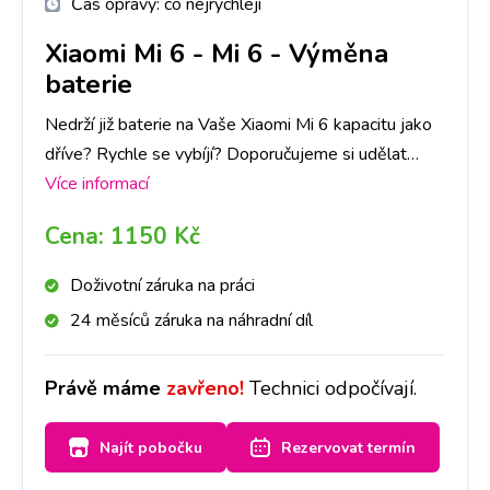
Čas opravy:
co nejrychleji
Xiaomi Mi 6
-
Mi 6 - Výměna
baterie
Nedrží již baterie na Vaše Xiaomi Mi 6 kapacitu jako
dříve? Rychle se vybíjí? Doporučujeme si udělat
rezervaci nebo zavolat na vybranou pobočku,
Více informací
abychom měli připravenou baterii pro Váš přístroj a
Cena:
1150 Kč
do půl hodiny Vám baterii vyměníme.
Doživotní záruka na práci
24 měsíců záruka na náhradní díl
Právě máme
zavřeno!
Technici odpočívají.
Najít pobočku
Rezervovat termín