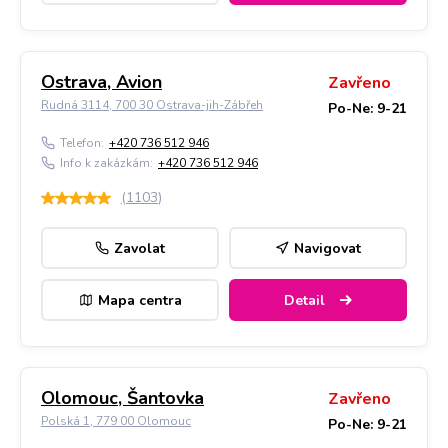
Ostrava, Avion
Zavřeno
Rudná 3114, 700 30 Ostrava-jih-Zábřeh
Po-Ne: 9-21
Telefon:
+420 736 512 946
Info k zakázkám:
+420 736 512 946
(
1103
)
Zavolat
Navigovat
Mapa centra
Detail
Olomouc, Šantovka
Zavřeno
Polská 1, 779 00 Olomouc
Po-Ne: 9-21