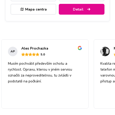
Mapa centra
Detail
Ales Prochazka
AP
5
.0
Musím pochválit především ochotu a
Kvalita r
rychlost. Opravu, kterou v jiném servisu
telefon 
označili za neproveditelnou, tu zvládli v
varovnou
podstatě na počkání.
přistup 