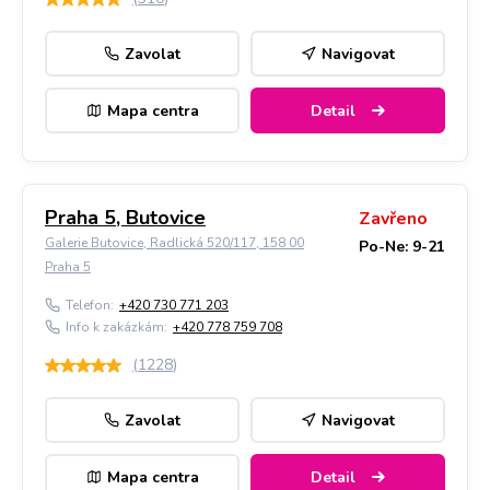
Zavolat
Navigovat
Mapa centra
Detail
Praha 5, Butovice
Zavřeno
Galerie Butovice, Radlická 520/117, 158 00
Po-Ne: 9-21
Praha 5
Telefon:
+420 730 771 203
Info k zakázkám:
+420 778 759 708
(
1228
)
Zavolat
Navigovat
Mapa centra
Detail