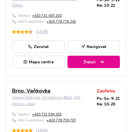
Ne: 10-21
Žižkov
Telefon:
+420 731 435 203
Info k zakázkám:
+420 778 776 241
(
1319
)
Zavolat
Navigovat
Mapa centra
Detail
Brno, Vaňkovka
Zavřeno
Galerie Vaňkovka, Ve Vaňkovce 462/1, 602
Po-So: 9-21
Ne: 10-20
00 Brno-střed
Telefon:
+420 731 594 203
Info k zakázkám:
+420 778 759 707
(
1666
)