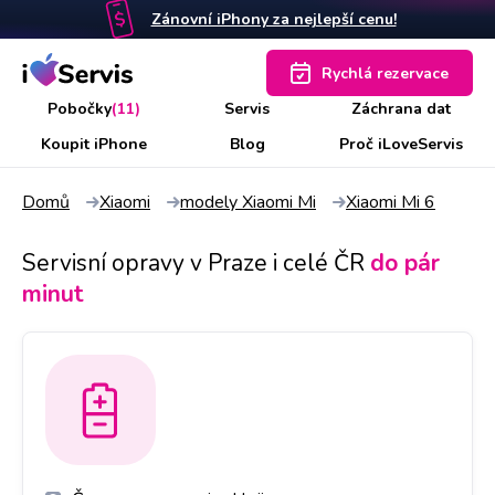
Zánovní iPhony za nejlepší cenu!
Rychlá rezervace
Pobočky
(11)
Servis
Záchrana dat
Koupit iPhone
Blog
Proč iLoveServis
Domů
Xiaomi
modely Xiaomi Mi
Xiaomi Mi 6
Servisní opravy v Praze i celé ČR
do pár
minut