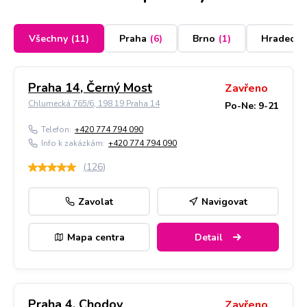
Všechny
(
11
)
Praha
(
6
)
Brno
(
1
)
Hradec K
Praha 14, Černý Most
Zavřeno
Chlumecká 765/6, 198 19 Praha 14
Po-Ne: 9-21
Telefon:
+420 774 794 090
Info k zakázkám:
+420 774 794 090
(
126
)
Zavolat
Navigovat
Mapa centra
Detail
Praha 4, Chodov
Zavřeno