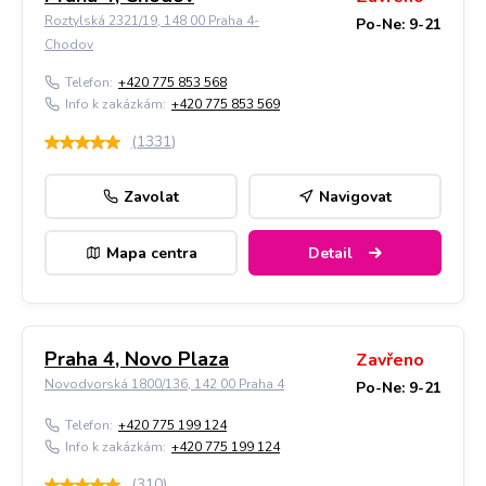
Roztylská 2321/19, 148 00 Praha 4-
Po-Ne: 9-21
Chodov
Telefon:
+420 775 853 568
Info k zakázkám:
+420 775 853 569
(
1331
)
Zavolat
Navigovat
Mapa centra
Detail
Praha 4, Novo Plaza
Zavřeno
Novodvorská 1800/136, 142 00 Praha 4
Po-Ne: 9-21
Telefon:
+420 775 199 124
Info k zakázkám:
+420 775 199 124
(
310
)