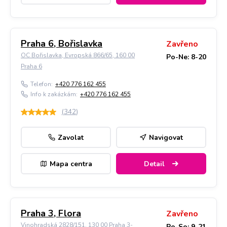
Praha 6, Bořislavka
Zavřeno
OC Bořislavka, Evropská 866/65, 160 00
Po-Ne: 8-20
Praha 6
Telefon:
+420 776 162 455
Info k zakázkám:
+420 776 162 455
(
342
)
Zavolat
Navigovat
Mapa centra
Detail
Praha 3, Flora
Zavřeno
Vinohradská 2828/151, 130 00 Praha 3-
Po-So: 9-21