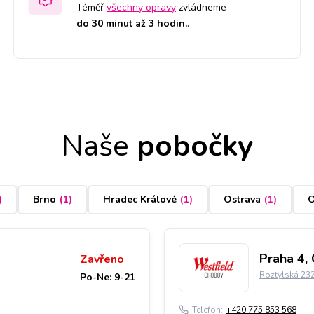
Téměř
všechny opravy
zvládneme
do 30 minut až 3 hodin.
.
Naše
pobočky
)
Brno
(
1
)
Hradec Králové
(
1
)
Ostrava
(
1
)
O
Praha 4,
Zavřeno
Roztylská 23
Po-Ne: 9-21
Telefon:
+420 775 853 568