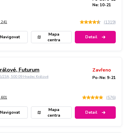
Ne: 10-21
(
1319
)
 241
Mapa
Navigovat
Detail
centra
rálové, Futurum
Zavřeno
5/23A, 500 09 Hradec Králové
Po-Ne: 9-21
(
576
)
 601
Mapa
Navigovat
Detail
centra