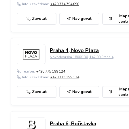
Info k zakázkám:
+420 774 794 090
Map
Zavolat
Navigovat
centr
Praha 4, Novo Plaza
Novodvorská 1800/136, 142 00 Praha 4
Telefon:
+420 775 199 124
Info k zakázkám:
+420 775 199 124
Map
Zavolat
Navigovat
centr
Praha 6, Bořislavka