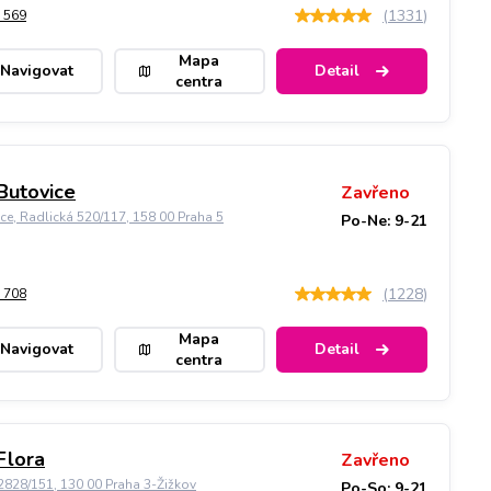
(
1331
)
 569
Mapa
Navigovat
Detail
centra
Butovice
Zavřeno
ice, Radlická 520/117, 158 00 Praha 5
Po-Ne: 9-21
(
1228
)
 708
Mapa
Navigovat
Detail
centra
Flora
Zavřeno
828/151, 130 00 Praha 3-Žižkov
Po-So: 9-21