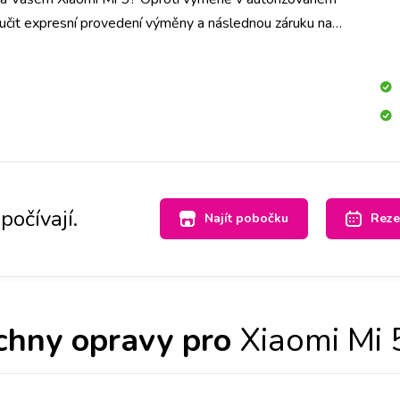
učit expresní provedení výměny a následnou záruku na
počívají.
Najít pobočku
Reze
chny opravy pro
Xiaomi Mi 