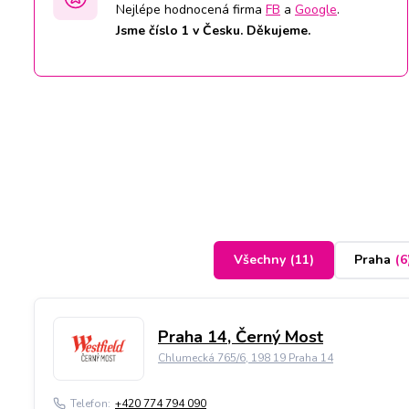
Nejlépe hodnocená firma
FB
a
Google
.
Jsme číslo 1 v Česku. Děkujeme.
Všechny
(
11
)
Praha
(
6
Praha 14, Černý Most
Chlumecká 765/6, 198 19 Praha 14
Telefon:
+420 774 794 090