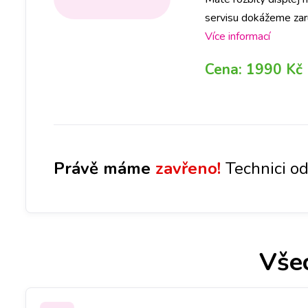
servisu dokážeme zar
provedenou výměnu.
Více informací
Cena:
1990 Kč
Právě máme
zavřeno!
Technici od
Vše