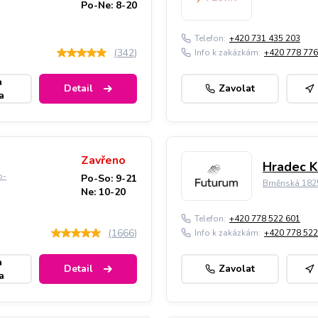
Po-Ne: 8-20
Telefon:
+420 731 435 203
(
342
)
Info k zakázkám:
+420 778 776
a
Detail
Zavolat
a
Zavřeno
Hradec K
o-
Po-So: 9-21
Brněnská 182
Ne: 10-20
Telefon:
+420 778 522 601
(
1666
)
Info k zakázkám:
+420 778 522
a
Detail
Zavolat
a