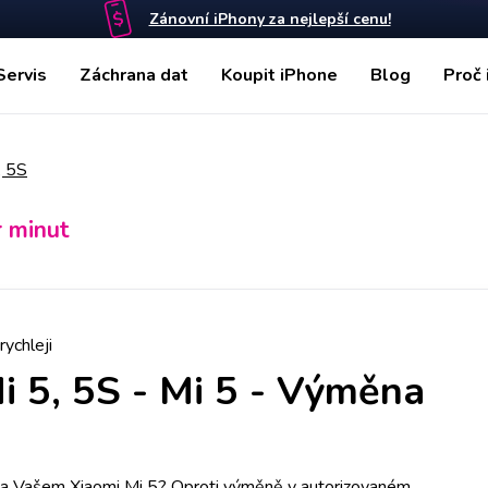
Zánovní iPhony za nejlepší cenu!
Servis
Záchrana dat
Koupit iPhone
Blog
Proč 
, 5S
r minut
rychleji
i 5, 5S
-
Mi 5 - Výměna
 na Vašem Xiaomi Mi 5? Oproti výměně v autorizovaném