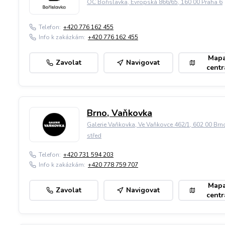
OC Bořislavka, Evropská 866/65, 160 00 Praha 6
Telefon:
+420 776 162 455
Info k zakázkám:
+420 776 162 455
Map
Zavolat
Navigovat
centr
Brno, Vaňkovka
Galerie Vaňkovka, Ve Vaňkovce 462/1, 602 00 Brn
střed
Telefon:
+420 731 594 203
Info k zakázkám:
+420 778 759 707
Map
Zavolat
Navigovat
centr