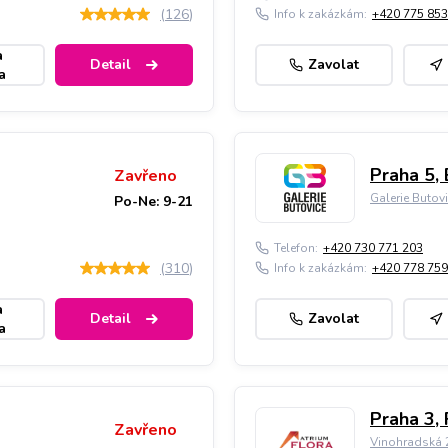
(
126
)
Info k zakázkám:
+420 775 853
a
Detail
Zavolat
a
Praha 5, 
Zavřeno
Galerie Butov
Po-Ne: 9-21
Telefon:
+420 730 771 203
(
310
)
Info k zakázkám:
+420 778 759
a
Detail
Zavolat
a
Praha 3, 
Zavřeno
Vinohradská 2