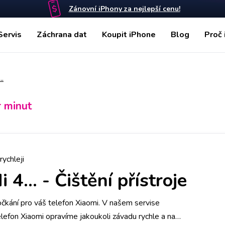
Zánovní iPhony za nejlepší cenu!
Servis
Záchrana dat
Koupit iPhone
Blog
Proč 
..
r minut
rychleji
 4...
-
Čištění přístroje
počkání pro váš telefon Xiaomi. V našem servise
lefon Xiaomi opravíme jakoukoli závadu rychle a na