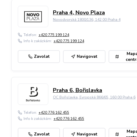
Praha 4, Novo Plaza
Novodvorská 1800/136, 142 00 Praha 4
Telefon:
+420 775 199 124
Info k zakázkám:
+420 775 199 124
Map
Zavolat
Navigovat
centr
Praha 6, Bořislavka
OC Bořislavka, Evropská 866/65, 160 00 Praha 6
Telefon:
+420 776 162 455
Info k zakázkám:
+420 776 162 455
Map
Zavolat
Navigovat