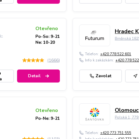
a
Otevřeno
Hradec K
o-
Po-So: 9-21
Brněnská 182
Ne: 10-20
Telefon:
+420 778 522 601
(
1666
)
Info k zakázkám:
+420 778 522
a
Detail
Zavolat
a
Olomouc,
Otevřeno
Polská 1, 77
Po-Ne: 9-21
Telefon:
+420 773 751 555
Info k zakázkám:
+420 773 751