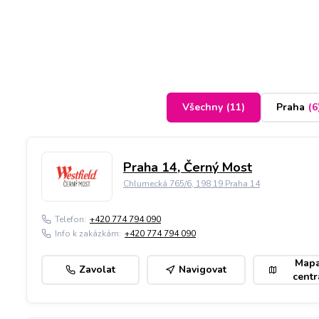
Všechny
(
11
)
Praha
(
6
Praha 14, Černý Most
Chlumecká 765/6, 198 19 Praha 14
Telefon:
+420 774 794 090
Info k zakázkám:
+420 774 794 090
Map
Zavolat
Navigovat
centr