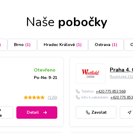
Naše
pobočky
)
Brno
(
1
)
Hradec Králové
(
1
)
Ostrava
(
1
)
O
Praha 4,
Otevřeno
Roztylská 23
Po-Ne: 9-21
Telefon:
+420 775 853 568
(
126
)
Info k zakázkám:
+420 775 853
a
Detail
Zavolat
a