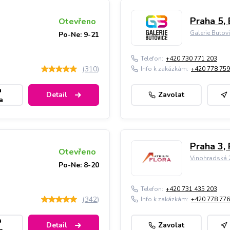
Praha 5, 
Otevřeno
Galerie Butov
Po-Ne: 9-21
Telefon:
+420 730 771 203
(
310
)
Info k zakázkám:
+420 778 759
a
Detail
Zavolat
a
Praha 3, 
Otevřeno
Vinohradská 2
Po-Ne: 8-20
Telefon:
+420 731 435 203
(
342
)
Info k zakázkám:
+420 778 776
a
Detail
Zavolat