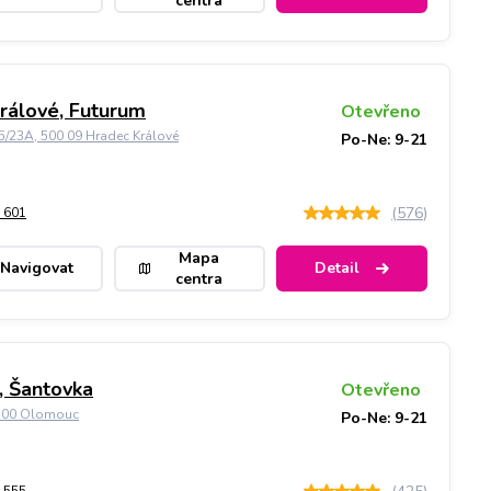
centra
rálové, Futurum
Otevřeno
5/23A, 500 09 Hradec Králové
Po-Ne: 9-21
(
576
)
 601
Mapa
Navigovat
Detail
centra
 Šantovka
Otevřeno
9 00 Olomouc
Po-Ne: 9-21
 555