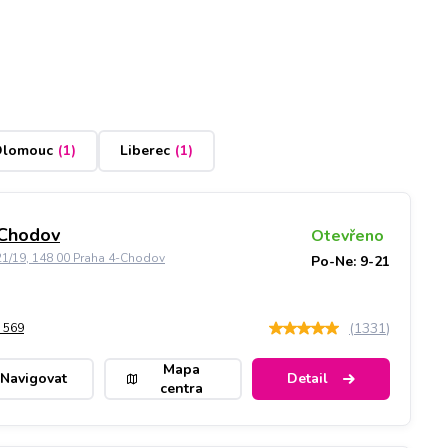
lomouc
(
1
)
Liberec
(
1
)
 Chodov
Otevřeno
21/19, 148 00 Praha 4-Chodov
Po-Ne: 9-21
(
1331
)
 569
Mapa
Navigovat
Detail
centra