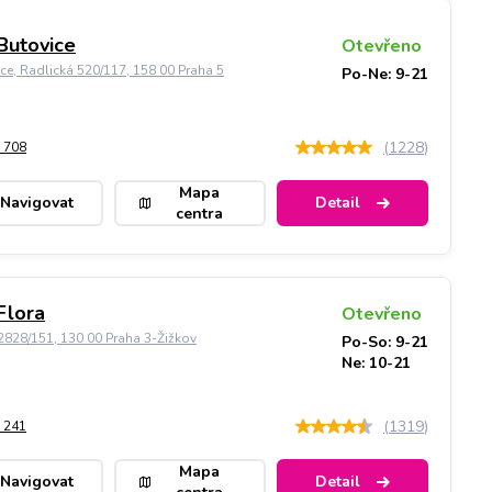
Butovice
Otevřeno
ice, Radlická 520/117, 158 00 Praha 5
Po-Ne: 9-21
(
1228
)
 708
Mapa
Navigovat
Detail
centra
Flora
Otevřeno
828/151, 130 00 Praha 3-Žižkov
Po-So: 9-21
Ne: 10-21
(
1319
)
 241
Mapa
Navigovat
Detail