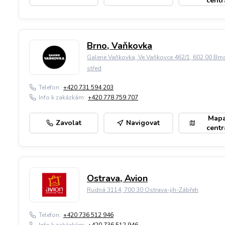
centr
Brno, Vaňkovka
Galerie Vaňkovka, Ve Vaňkovce 462/1, 602 00 Brn
střed
Telefon:
+420 731 594 203
Info k zakázkám:
+420 778 759 707
Map
Zavolat
Navigovat
centr
Ostrava, Avion
Rudná 3114, 700 30 Ostrava-jih-Zábřeh
Telefon:
+420 736 512 946
Info k zakázkám:
+420 736 512 946