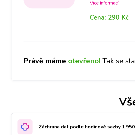
počkání. Na pobočkác
Více informací
abyste ještě DNES mě
Cena:
290 Kč
Olomouci, Liberci a Č
Právě máme
otevřeno!
Tak se st
Vš
Záchrana dat podle hodinové sazby 1 950 