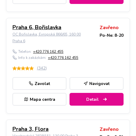
Praha 6, Bořislavka
Zavřeno
OC Bořislavka, Evropská 866/65, 160 00
Po-Ne: 8-20
Praha 6
Telefon:
+420 776 162 455
Info k zakázkám:
+420 776 162 455
(
342
)
Zavolat
Navigovat
Mapa centra
Detail
Praha 3, Flora
Zavřeno