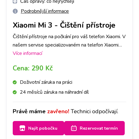
Čas opravy:
co nejrychleji
Podrobnější informace
Xiaomi Mi 3
-
Čištění přístroje
Čištění přístroje na počkání pro váš telefon Xiaomi. V
našem servise specializovaném na telefon Xiaomi
opravíme jakoukoli závadu rychle a na počkání. Na
Více informací
pobočkách iLoveServis po celé ČR máme velké
Cena:
290 Kč
sklady dílů, tak abyste ještě DNES měli svůj telefon
Xiaomi opravený v Praze, Brně, Ostravě, Olomouci,
Doživotní záruka na práci
Liberci a Českých Budějovicích.
24 měsíců záruka na náhradní díl
Právě máme
zavřeno!
Technici odpočívají.
Najít pobočku
Rezervovat termín