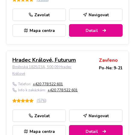
Zavolat
Navigovat
Mapa centra
Detail
Hradec Králové, Futurum
Zavřeno
Brněnská 1825/23A, 500 09 Hradec
Po-Ne: 9-21
Králové
Telefon:
+420 778 522 601
Info k zakázkám:
+420 778 522 601
(
576
)
Zavolat
Navigovat
Mapa centra
Detail