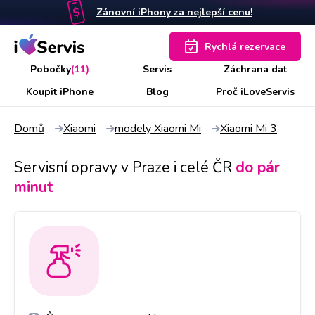
Zánovní iPhony za nejlepší cenu!
Rychlá rezervace
Pobočky
(11)
Servis
Záchrana dat
Koupit iPhone
Blog
Proč iLoveServis
Domů
Xiaomi
modely Xiaomi Mi
Xiaomi Mi 3
Servisní opravy v Praze i celé ČR
do pár
minut