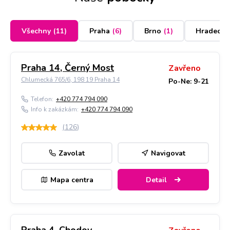
Všechny
(
11
)
Praha
(
6
)
Brno
(
1
)
Hradec K
Praha 14, Černý Most
Zavřeno
Chlumecká 765/6, 198 19 Praha 14
Po-Ne: 9-21
Telefon:
+420 774 794 090
Info k zakázkám:
+420 774 794 090
(
126
)
Zavolat
Navigovat
Mapa centra
Detail