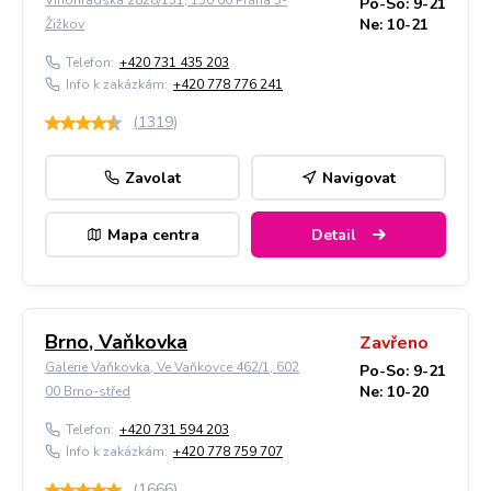
Vinohradská 2828/151, 130 00 Praha 3-
Po-So: 9-21
Ne: 10-21
Žižkov
Telefon:
+420 731 435 203
Info k zakázkám:
+420 778 776 241
(
1319
)
Zavolat
Navigovat
Mapa centra
Detail
Brno, Vaňkovka
Zavřeno
Galerie Vaňkovka, Ve Vaňkovce 462/1, 602
Po-So: 9-21
Ne: 10-20
00 Brno-střed
Telefon:
+420 731 594 203
Info k zakázkám:
+420 778 759 707
(
1666
)