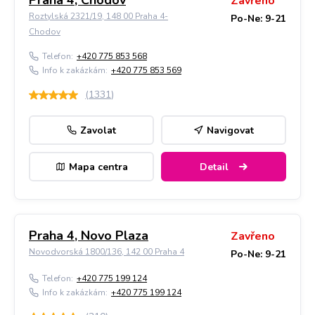
Praha 4, Chodov
Zavřeno
Roztylská 2321/19, 148 00 Praha 4-
Po-Ne: 9-21
Chodov
Telefon:
+420 775 853 568
Info k zakázkám:
+420 775 853 569
(
1331
)
Zavolat
Navigovat
Mapa centra
Detail
Praha 4, Novo Plaza
Zavřeno
Novodvorská 1800/136, 142 00 Praha 4
Po-Ne: 9-21
Telefon:
+420 775 199 124
Info k zakázkám:
+420 775 199 124