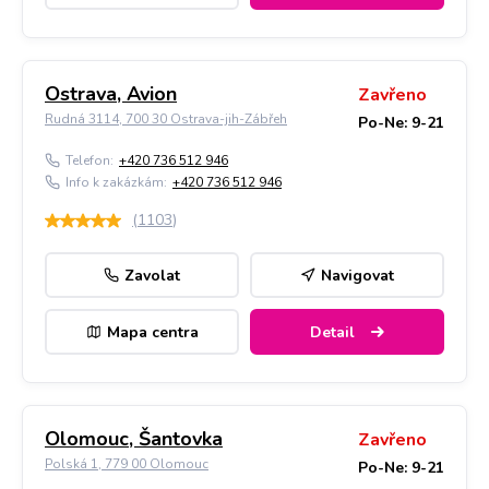
Ostrava, Avion
Zavřeno
Rudná 3114, 700 30 Ostrava-jih-Zábřeh
Po-Ne: 9-21
Telefon:
+420 736 512 946
Info k zakázkám:
+420 736 512 946
(
1103
)
Zavolat
Navigovat
Mapa centra
Detail
Olomouc, Šantovka
Zavřeno
Polská 1, 779 00 Olomouc
Po-Ne: 9-21