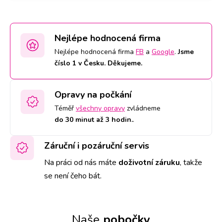
Nejlépe hodnocená firma
Nejlépe hodnocená firma
FB
a
Google
.
Jsme
číslo 1 v Česku. Děkujeme.
Opravy na počkání
Téměř
všechny opravy
zvládneme
do 30 minut až 3 hodin.
.
Záruční i pozáruční servis
Na práci od nás máte
doživotní záruku
,
takže
se není čeho bát.
Naše
pobočky