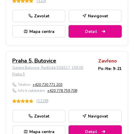
(
310
)
Zavolat
Navigovat
Mapa centra
Detail
Praha 5, Butovice
Zavřeno
Galerie Butovice, Radlická 520/117, 158 00
Po-Ne: 9-21
Praha 5
Telefon:
+420 730 771 203
Info k zakázkám:
+420 778 759 708
(
1228
)
Zavolat
Navigovat
Mapa centra
Detail