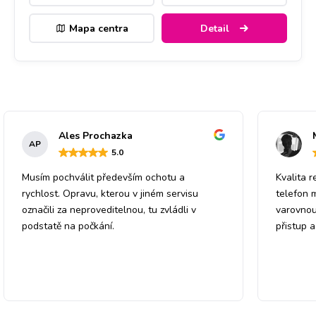
Mapa centra
Detail
Ales Prochazka
AP
5
.0
Musím pochválit především ochotu a
Kvalita r
rychlost. Opravu, kterou v jiném servisu
telefon 
označili za neproveditelnou, tu zvládli v
varovnou
podstatě na počkání.
přistup 