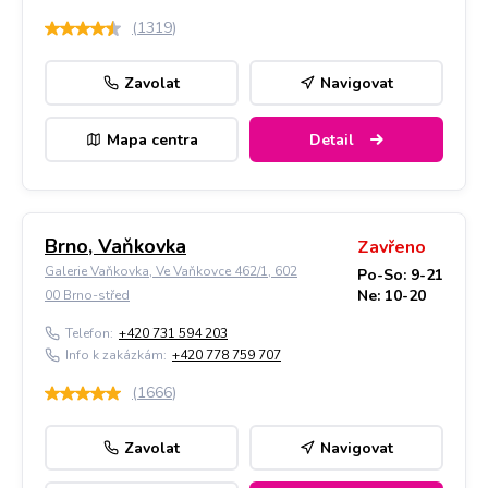
(
1319
)
Zavolat
Navigovat
Mapa centra
Detail
Brno, Vaňkovka
Zavřeno
Galerie Vaňkovka, Ve Vaňkovce 462/1, 602
Po-So: 9-21
Ne: 10-20
00 Brno-střed
Telefon:
+420 731 594 203
Info k zakázkám:
+420 778 759 707
(
1666
)
Zavolat
Navigovat