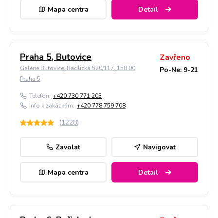
Mapa centra
Detail
Praha 5, Butovice
Zavřeno
Galerie Butovice, Radlická 520/117, 158 00
Po-Ne: 9-21
Praha 5
Telefon:
+420 730 771 203
Info k zakázkám:
+420 778 759 708
(
1228
)
Zavolat
Navigovat
Mapa centra
Detail