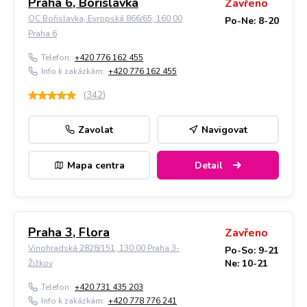
Praha 6, Bořislavka
Zavřeno
OC Bořislavka, Evropská 866/65, 160 00
Po-Ne: 8-20
Praha 6
Telefon:
+420 776 162 455
Info k zakázkám:
+420 776 162 455
(
342
)
Zavolat
Navigovat
Mapa centra
Detail
Praha 3, Flora
Zavřeno
Vinohradská 2828/151, 130 00 Praha 3-
Po-So: 9-21
Ne: 10-21
Žižkov
Telefon:
+420 731 435 203
Info k zakázkám:
+420 778 776 241