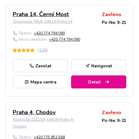
Praha 14, Černý Most
Zavřeno
Chlumecká 765/6, 198 19 Praha 14
Po-Ne: 9-21
Telefon:
+420 774 794 090
Info k zakázkám:
+420 774 794 090
(
126
)
Zavolat
Navigovat
Mapa centra
Detail
Praha 4, Chodov
Zavřeno
Roztylská 2321/19, 148 00 Praha 4-
Po-Ne: 9-21
Chodov
Telefon:
+420 775 853 568