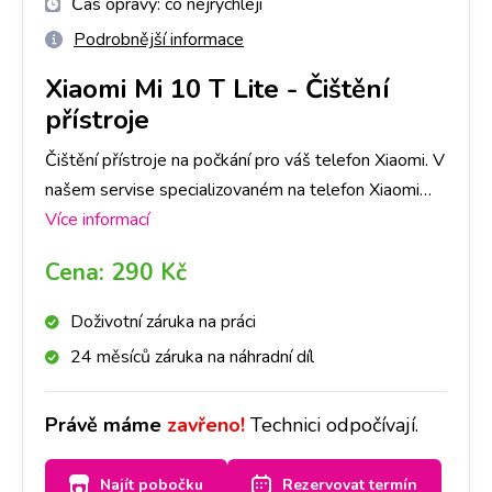
Čas opravy:
co nejrychleji
Podrobnější informace
Xiaomi Mi 10 T Lite
-
Čištění
přístroje
Čištění přístroje na počkání pro váš telefon Xiaomi. V
našem servise specializovaném na telefon Xiaomi
opravíme jakoukoli závadu rychle a na počkání. Na
Více informací
pobočkách iLoveServis po celé ČR máme velké
Cena:
290 Kč
sklady dílů, tak abyste ještě DNES měli svůj telefon
Xiaomi opravený v Praze, Brně, Ostravě, Olomouci,
Doživotní záruka na práci
Liberci a Českých Budějovicích.
24 měsíců záruka na náhradní díl
Právě máme
zavřeno!
Technici odpočívají.
Najít pobočku
Rezervovat termín