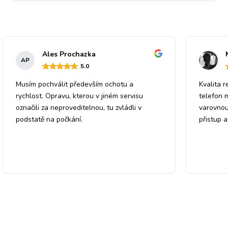
Ales Prochazka
AP
5
.0
Musím pochválit především ochotu a
Kvalita r
rychlost. Opravu, kterou v jiném servisu
telefon 
označili za neproveditelnou, tu zvládli v
varovnou
podstatě na počkání.
přistup 