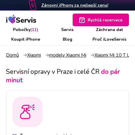
Zánovní iPhony za nejlepší cenu!
Rychlá rezervace
Pobočky
(11)
Servis
Záchrana dat
Koupit iPhone
Blog
Proč iLoveServis
Domů
Xiaomi
modely Xiaomi Mi
Xiaomi Mi 10 T Lite
Servisní opravy v Praze i celé ČR
do pár
minut