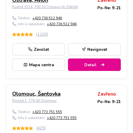
Ostrava, Avion
Zavřeno
Rudná 3114, 700 30 Ostrava-jih-Zábřeh
Po-Ne: 9-21
Telefon:
+420 736 512 946
Info k zakázkám:
+420 736 512 946
(
1103
)
Zavolat
Navigovat
Mapa centra
Detail
Olomouc, Šantovka
Zavřeno
Polská 1, 779 00 Olomouc
Po-Ne: 9-21
Telefon:
+420 773 751 555
Info k zakázkám:
+420 773 751 555
(
425
)