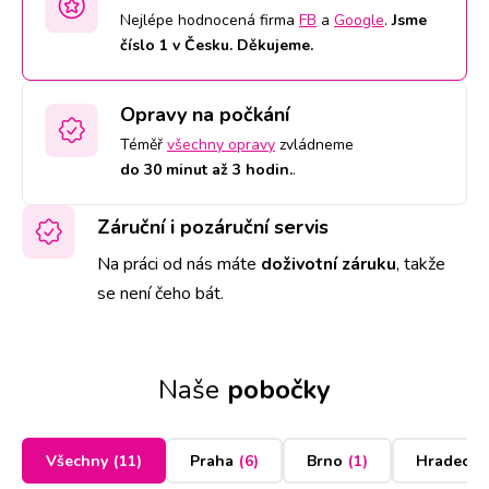
Nejlépe hodnocená firma
FB
a
Google
.
Jsme
číslo 1 v Česku. Děkujeme.
Opravy na počkání
Téměř
všechny opravy
zvládneme
do 30 minut až 3 hodin.
.
Záruční i pozáruční servis
Na práci od nás máte
doživotní záruku
,
takže
se není čeho bát.
Naše
pobočky
Všechny
(
11
)
Praha
(
6
)
Brno
(
1
)
Hradec K