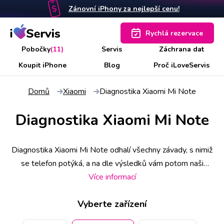
Zánovní iPhony za nejlepší cenu!
Rychlá rezervace
Pobočky
(11)
Servis
Záchrana dat
Koupit iPhone
Blog
Proč iLoveServis
Domů
Xiaomi
Diagnostika Xiaomi Mi Note
Diagnostika Xiaomi Mi Note
Diagnostika Xiaomi Mi Note odhalí všechny závady, s nimiž
se telefon potýká, a na dle výsledků vám potom naši
technici navrhnou nejlepší možné řešení. Někdy ji lze
Více informací
provést i na počkání, ale v případě atypických nebo četných
Vyberte zařízení
chybových hlášek, případně poškozené základní desky
nebo nestandardního chování, může diagnostika Xiaomi Mi