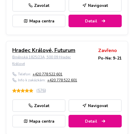
Zavolat
Navigovat
Mapa centra
Detail
Hradec Králové, Futurum
Zavřeno
Brněnská 1825/23A, 500 09 Hradec
Po-Ne: 9-21
Králové
Telefon:
+420 778 522 601
Info k zakázkám:
+420 778 522 601
(
576
)
Zavolat
Navigovat
Mapa centra
Detail