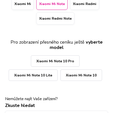
Note vyžadovat času více. Přednostní obsluhu vám přitom
Xiaomi Mi
Xiaomi Mi Note
Xiaomi Redmi
zajistí rezervace (telefonicky nebo přes webové stránky)
konkrétního data na vybrané pobočce na 11 místech po
Xiaomi Redmi Note
ČR.
Pro zobrazení přesného ceníku ještě
vyberte
model
Xiaomi Mi Note 10 Pro
Xiaomi Mi Note 10 Lite
Xiaomi Mi Note 10
Nemůžete najít Vaše zařízení?
Zkuste hledat