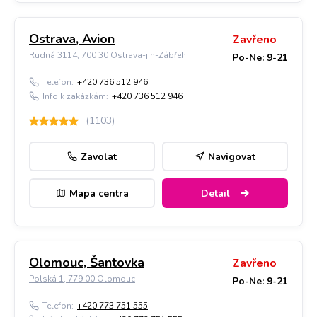
Ostrava, Avion
Zavřeno
Rudná 3114, 700 30 Ostrava-jih-Zábřeh
Po-Ne: 9-21
Telefon:
+420 736 512 946
Info k zakázkám:
+420 736 512 946
(
1103
)
Zavolat
Navigovat
Mapa centra
Detail
Olomouc, Šantovka
Zavřeno
Polská 1, 779 00 Olomouc
Po-Ne: 9-21
Telefon:
+420 773 751 555