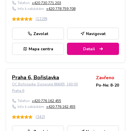
Telefon:
+420 730 771 203
Info k zakázkám:
+420 778 759 708
(
1228
)
Zavolat
Navigovat
Mapa centra
Detail
Praha 6, Bořislavka
Zavřeno
OC Bořislavka, Evropská 866/65, 160 00
Po-Ne: 8-20
Praha 6
Telefon:
+420 776 162 455
Info k zakázkám:
+420 776 162 455
(
342
)