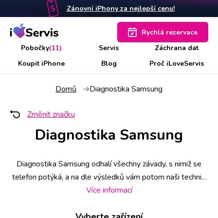
Zánovní iPhony za nejlepší cenu!
Rychlá rezervace
Pobočky
(11)
Servis
Záchrana dat
Koupit iPhone
Blog
Proč iLoveServis
Domů
Diagnostika Samsung
Změnit značku
Diagnostika Samsung
Diagnostika Samsung odhalí všechny závady, s nimiž se
telefon potýká, a na dle výsledků vám potom naši technici
navrhnou nejlepší možné řešení. Někdy ji lze provést i na
Více informací
počkání, ale v případě atypických nebo četných chybových
Vyberte zařízení
hlášek, případně poškozené základní desky nebo