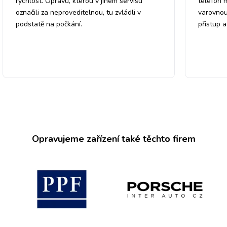
rychlost. Opravu, kterou v jiném servisu
telefon 
označili za neproveditelnou, tu zvládli v
varovnou
podstatě na počkání.
přistup 
Opravujeme zařízení také těchto firem