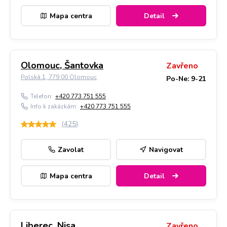
Mapa centra
Detail
Olomouc, Šantovka
Zavřeno
Polská 1, 779 00 Olomouc
Po-Ne: 9-21
Telefon:
+420 773 751 555
Info k zakázkám:
+420 773 751 555
(
425
)
Zavolat
Navigovat
Mapa centra
Detail
Liberec, Nisa
Zavřeno