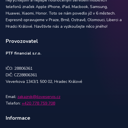
nejrychlejším a nejlépe hodnoceným servisem mobilních
telefonů značek Apple iPhone, iPad, Macbook, Samsung,
Huawei, Xiaomi, Honor. Toto se nám povedlo již v 6 městech.
Expresně opravujeme v Praze, Brně, Ostravě, Olomouci, Liberci a
Hradci Králové. Navštivte nás a vyzkoušejte něco jiného!
Provozovatel
PTF financial s.r.o.
IČO: 28806361
DIČ: CZ28806361
Veverkova 1343/1 500 02, Hradec Králové
Email:
zakaznik@iloveservis.cz
Telefon:
+420 778 759 708
Informace