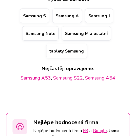
nestandardního chování, může diagnostika Samsung
vyžadovat času více. Přednostní obsluhu vám přitom zajistí
Samsung S
Samsung A
Samsung J
rezervace (telefonicky nebo přes webové stránky)
konkrétního data na vybrané pobočce na 11 místech po
Samsung Note
Samsung M a ostatní
ČR.
tablety Samsung
Nejčastěji opravujeme:
Samsung A53
,
Samsung S22
,
Samsung A54
Nejlépe hodnocená firma
Nejlépe hodnocená firma
FB
a
Google
.
Jsme