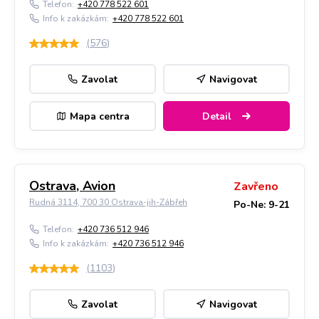
Telefon:
+420 778 522 601
Info k zakázkám:
+420 778 522 601
(
576
)
Zavolat
Navigovat
Mapa centra
Detail
Ostrava, Avion
Zavřeno
Rudná 3114, 700 30 Ostrava-jih-Zábřeh
Po-Ne: 9-21
Telefon:
+420 736 512 946
Info k zakázkám:
+420 736 512 946
(
1103
)
Zavolat
Navigovat