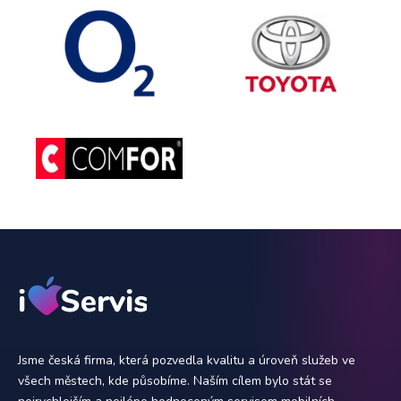
Jsme česká firma, která pozvedla kvalitu a úroveň služeb ve
všech městech, kde působíme. Naším cílem bylo stát se