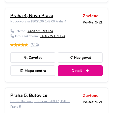
Praha 4, Novo Plaza
Zavřeno
Novodvorská 1800/136, 142 00 Praha 4
Po-Ne: 9-21
Telefon:
+420 775 199 124
Info k zakázkám:
+420 775 199 124
(
310
)
Zavolat
Navigovat
Mapa centra
Detail
Praha 5, Butovice
Zavřeno
Galerie Butovice, Radlická 520/117, 158 00
Po-Ne: 9-21
Praha 5