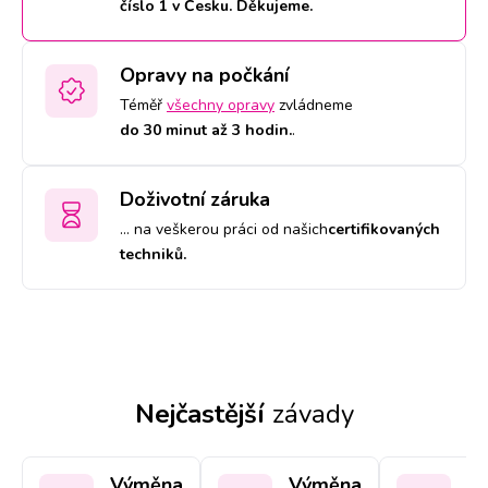
číslo 1 v Česku. Děkujeme.
Opravy na počkání
Téměř
všechny opravy
zvládneme
do 30 minut až 3 hodin.
.
Doživotní záruka
… na veškerou práci od našich
certifikovaných
techniků.
Nejčastější
závady
Výměna
Výměna
V