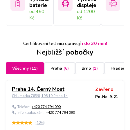
baterie
displeje
sk
od 450
od 1200
od
Kč
Kč
Kč
Certifikovaní technici opravují
i do 30 min!
Nejbližší
pobočky
Všechny
(
11
)
Praha
(
6
)
Brno
(
1
)
Hradec K
Praha 14, Černý Most
Zavřeno
Chlumecká 765/6, 198 19 Praha 14
Po-Ne: 9-21
Telefon:
+420 774 794 090
Info k zakázkám:
+420 774 794 090
(
126
)