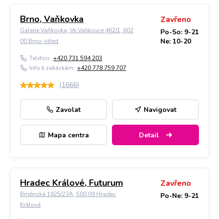
Brno, Vaňkovka
Zavřeno
Galerie Vaňkovka, Ve Vaňkovce 462/1, 602
Po-So: 9-21
Ne: 10-20
00 Brno-střed
Telefon:
+420 731 594 203
Info k zakázkám:
+420 778 759 707
(
1666
)
Zavolat
Navigovat
Mapa centra
Detail
Hradec Králové, Futurum
Zavřeno
Brněnská 1825/23A, 500 09 Hradec
Po-Ne: 9-21
Králové