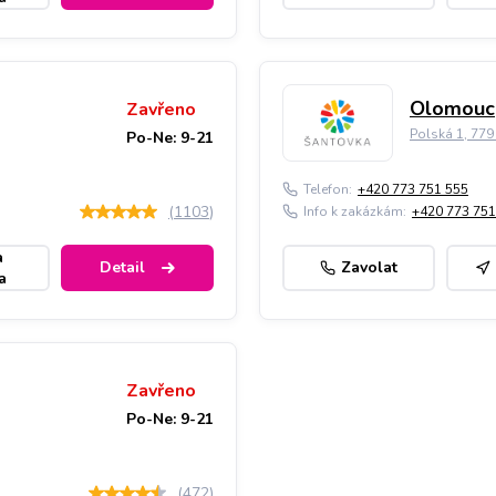
Olomouc,
Zavřeno
Polská 1, 77
Po-Ne: 9-21
Telefon:
+420 773 751 555
(
1103
)
Info k zakázkám:
+420 773 751
a
Detail
Zavolat
a
Zavřeno
Po-Ne: 9-21
(
472
)