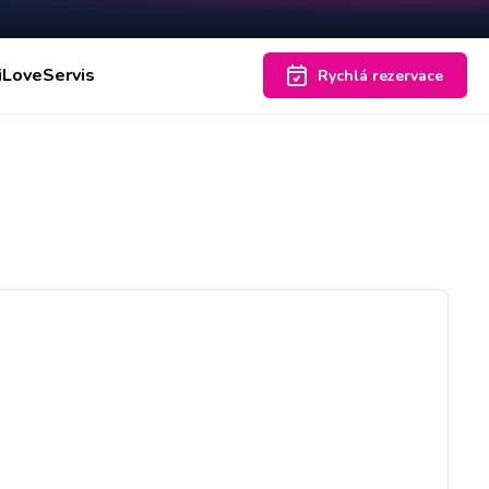
iLoveServis
Rychlá rezervace