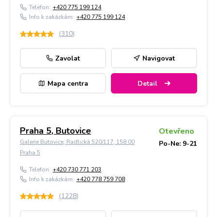
Telefon:
+420 775 199 124
Info k zakázkám:
+420 775 199 124
(
310
)
Zavolat
Navigovat
Mapa centra
Detail
Praha 5, Butovice
Otevřeno
Galerie Butovice, Radlická 520/117, 158 00
Po-Ne: 9-21
Praha 5
Telefon:
+420 730 771 203
Info k zakázkám:
+420 778 759 708
(
1228
)