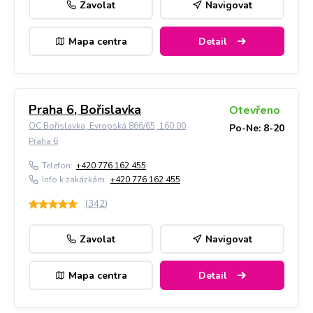
Zavolat
Navigovat
Mapa centra
Detail
Praha 6, Bořislavka
Otevřeno
OC Bořislavka, Evropská 866/65, 160 00
Po-Ne: 8-20
Praha 6
Telefon:
+420 776 162 455
Info k zakázkám:
+420 776 162 455
(
342
)
Zavolat
Navigovat
Mapa centra
Detail