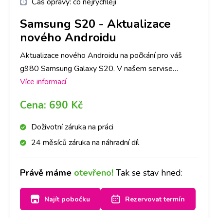
Čas opravy:
co nejrychleji
Samsung S20
-
Aktualizace
nového Androidu
Aktualizace nového Androidu na počkání pro váš
g980 Samsung Galaxy S20. V našem servise
specializovaném na Samsung opravíme jakoukoli
Více informací
závadu rychle a na počkání. Na pobočkách
Cena:
690 Kč
iLoveServis po celé ČR máme velké sklady dílů, tak
abyste ještě DNES měli svůj g980 Samsung Galaxy
Doživotní záruka na práci
S20 opravený v Praze, Brně, Ostravě, Olomouci,
24 měsíců záruka na náhradní díl
Liberci a Hradci Králové.
Právě máme
otevřeno!
Tak se stav hned:
Najít pobočku
Rezervovat termín