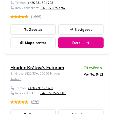
Telefon:
+420 731 594 203
Info k zakázkám:
+420 778 759 707
(
1666
)
Zavolat
Navigovat
Mapa centra
Detail
Hradec Králové, Futurum
Otevřeno
Brněnská 1825/23A, 500 09 Hradec
Po-Ne: 9-21
Králové
Telefon:
+420 778 522 601
Info k zakázkám:
+420 778 522 601
(
576
)