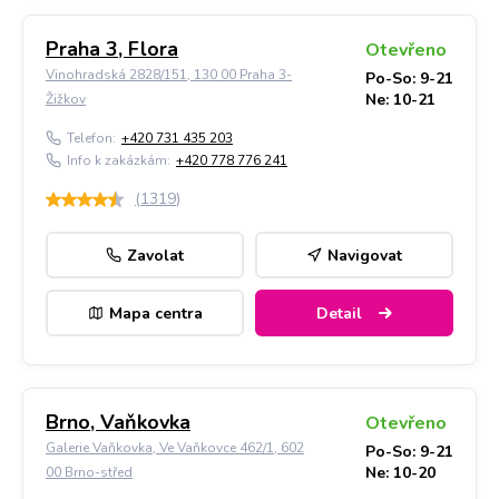
Praha 3, Flora
Otevřeno
Vinohradská 2828/151, 130 00 Praha 3-
Po-So: 9-21
Ne: 10-21
Žižkov
Telefon:
+420 731 435 203
Info k zakázkám:
+420 778 776 241
(
1319
)
Zavolat
Navigovat
Mapa centra
Detail
Brno, Vaňkovka
Otevřeno
Galerie Vaňkovka, Ve Vaňkovce 462/1, 602
Po-So: 9-21
Ne: 10-20
00 Brno-střed