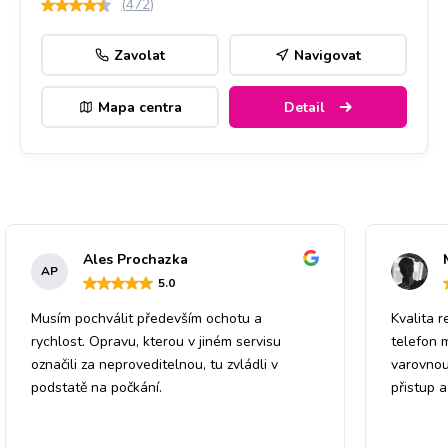
(
472
)
Zavolat
Navigovat
Mapa centra
Detail
Ales Prochazka
AP
5
.0
Musím pochválit především ochotu a
Kvalita r
rychlost. Opravu, kterou v jiném servisu
telefon 
označili za neproveditelnou, tu zvládli v
varovnou
podstatě na počkání.
přistup 