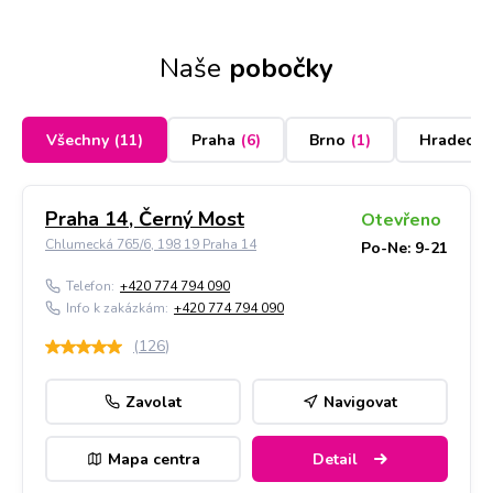
Naše
pobočky
Všechny
(
11
)
Praha
(
6
)
Brno
(
1
)
Hradec K
Praha 14, Černý Most
Otevřeno
Chlumecká 765/6, 198 19 Praha 14
Po-Ne: 9-21
Telefon:
+420 774 794 090
Info k zakázkám:
+420 774 794 090
(
126
)
Zavolat
Navigovat
Mapa centra
Detail