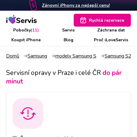
Zánovní iPhony za nejlepší cenu!
Rychlá rezervace
Pobočky
(11)
Servis
Záchrana dat
Koupit iPhone
Blog
Proč iLoveServis
Domů
Samsung
modely Samsung S
Samsung S20
Servisní opravy v Praze i celé ČR
do pár
minut