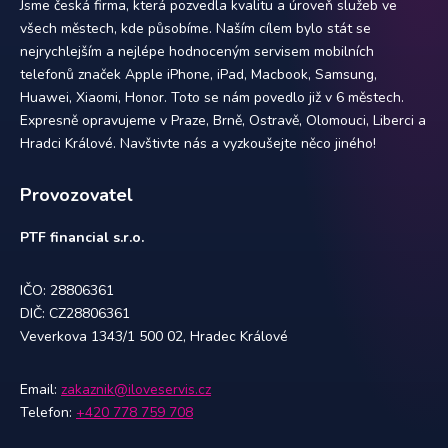
Jsme česká firma, která pozvedla kvalitu a úroveň služeb ve
všech městech, kde působíme. Naším cílem bylo stát se
nejrychlejším a nejlépe hodnoceným servisem mobilních
telefonů značek Apple iPhone, iPad, Macbook, Samsung,
Huawei, Xiaomi, Honor. Toto se nám povedlo již v 6 městech.
Expresně opravujeme v Praze, Brně, Ostravě, Olomouci, Liberci a
Hradci Králové. Navštivte nás a vyzkoušejte něco jiného!
Provozovatel
PTF financial s.r.o.
IČO: 28806361
DIČ: CZ28806361
Veverkova 1343/1 500 02, Hradec Králové
Email:
zakaznik@iloveservis.cz
Telefon:
+420 778 759 708