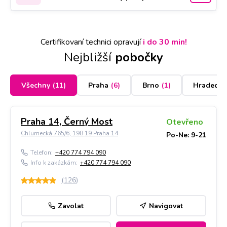
Certifikovaní technici opravují
i do 30 min!
Nejbližší
pobočky
Všechny
(
11
)
Praha
(
6
)
Brno
(
1
)
Hradec K
Praha 14, Černý Most
Otevřeno
Chlumecká 765/6, 198 19 Praha 14
Po-Ne: 9-21
Telefon:
+420 774 794 090
Info k zakázkám:
+420 774 794 090
(
126
)
Zavolat
Navigovat