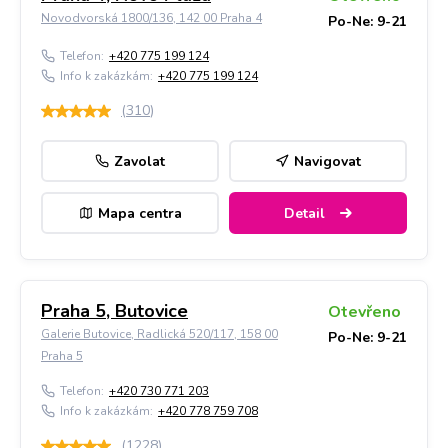
Novodvorská 1800/136, 142 00 Praha 4
Po-Ne: 9-21
Telefon:
+420 775 199 124
Info k zakázkám:
+420 775 199 124
(
310
)
Zavolat
Navigovat
Mapa centra
Detail
Praha 5, Butovice
Otevřeno
Galerie Butovice, Radlická 520/117, 158 00
Po-Ne: 9-21
Praha 5
Telefon:
+420 730 771 203
Info k zakázkám:
+420 778 759 708
(
1228
)