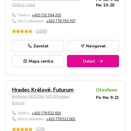
Ne: 10-20
00 Brno-střed
Telefon:
+420 731 594 203
Info k zakázkám:
+420 778 759 707
(
1666
)
Zavolat
Navigovat
Mapa centra
Detail
Hradec Králové, Futurum
Otevřeno
Brněnská 1825/23A, 500 09 Hradec
Po-Ne: 9-21
Králové
Telefon:
+420 778 522 601
Info k zakázkám:
+420 778 522 601
(
576
)