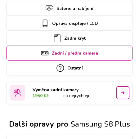
si termín a hodinu online. Samsung S8 Plus k opravě si u
Baterie a nabíjení
vás také může vyzvednout náš kurýr, který vám ho poté
zaveze zpět. Kvalitu práce podtrhujeme doživotní zárukou a
Oprava displeje / LCD
za díly ručíme nadstandardně 2 roky.
Zadní kryt
Zadní / přední kamera
Ostatní
Výměna zadní kamery
1950 Kč
co nejrychleji
Další opravy pro
Samsung S8 Plus