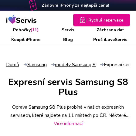
Zánovní iPhony za nejlepší cenu!
Rychlá rezervace
Pobočky
(11)
Servis
Záchrana dat
Koupit iPhone
Blog
Proč iLoveServis
Domů
Samsung
modely Samsung S
Expresní servi
Expresní servis Samsung S8
Plus
Oprava Samsung S8 Plus probíhá v našich expresních
servisech, které najdete na 11 místech po ČR. Některé
úkony stihneme už do 30 minut, náročnější však zaberou i
Více informací
pár hodin. Abyste měli jistotu včasného servisu, rezervujte