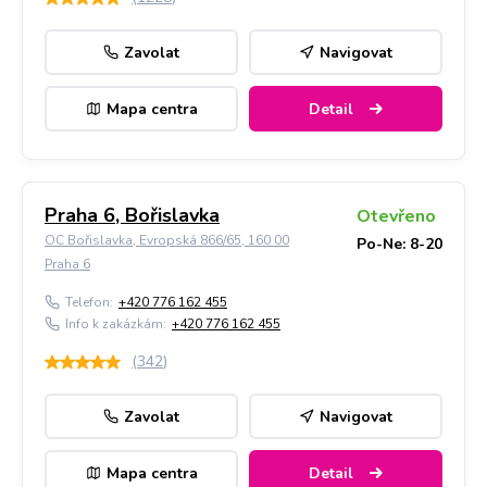
Zavolat
Navigovat
Mapa centra
Detail
Praha 6, Bořislavka
Otevřeno
OC Bořislavka, Evropská 866/65, 160 00
Po-Ne: 8-20
Praha 6
Telefon:
+420 776 162 455
Info k zakázkám:
+420 776 162 455
(
342
)
Zavolat
Navigovat
Mapa centra
Detail