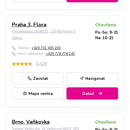
Praha 3, Flora
Otevřeno
Vinohradská 2828/151, 130 00 Praha 3-
Po-So: 9-21
Ne: 10-21
Žižkov
Telefon:
+420 731 435 203
Info k zakázkám:
+420 778 776 241
(
1319
)
Zavolat
Navigovat
Mapa centra
Detail
Brno, Vaňkovka
Otevřeno
Galerie Vaňkovka, Ve Vaňkovce 462/1, 602
Po-So: 9-21