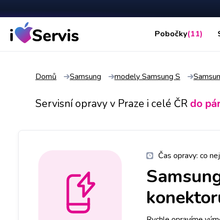
Pobočky
(11)
Domů
Samsung
modely Samsung S
Samsun
Servisní opravy v Praze i celé ČR
do pá
Čas opravy:
co nej
Samsung
konektoru
Rychle opravíme výmě