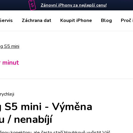
Zánovní iPhony za nejlepší cenu!
Servis
Záchrana dat
Koupit iPhone
Blog
Proč 
g S5 mini
r minut
rychleji
 S5 mini
-
Výměna
 / nenabíjí
nou konektoru, ale často stačí hloubkově vyčistit Váš