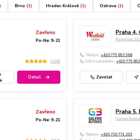
)
Brno
(
1
)
Hradec Králové
(
1
)
Ostrava
(
1
)
O
Praha 4,
Zavřeno
Roztylská 23
Po-Ne: 9-21
Telefon:
+420 775 853 568
(
126
)
Info k zakázkám:
+420 775 853
a
Detail
Zavolat
a
Praha 5, 
Zavřeno
Galerie Butov
Po-Ne: 9-21
Telefon:
+420 730 771 203