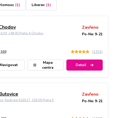
lomouc
(
1
)
Liberec
(
1
)
 Chodov
Zavřeno
21/19, 148 00 Praha 4-Chodov
Po-Ne: 9-21
(
1331
)
 569
Mapa
Navigovat
Detail
centra
Butovice
Zavřeno
ice, Radlická 520/117, 158 00 Praha 5
Po-Ne: 9-21