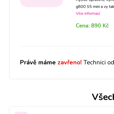
g800 S5 mini a vy tak 
jakékoliv pobočce a 
Více informací
Cena:
890 Kč
Právě máme
zavřeno!
Technici od
Všec