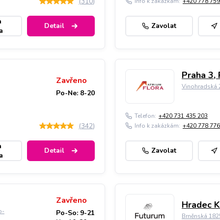
(
310
)
Info k zakázkám:
+420 778 759
a
Detail
Zavolat
a
Praha 3, 
Zavřeno
Vinohradská 2
Po-Ne: 8-20
Telefon:
+420 731 435 203
(
342
)
Info k zakázkám:
+420 778 776
a
Detail
Zavolat
a
Zavřeno
Hradec K
o-
Po-So: 9-21
Brněnská 182