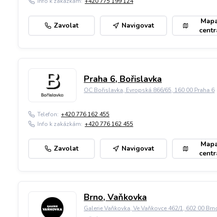
Info k zakázkám:
+420 775 199 124
Map
Zavolat
Navigovat
centr
Praha 6, Bořislavka
OC Bořislavka, Evropská 866/65, 160 00 Praha 6
Telefon:
+420 776 162 455
Info k zakázkám:
+420 776 162 455
Map
Zavolat
Navigovat
centr
Brno, Vaňkovka
Galerie Vaňkovka, Ve Vaňkovce 462/1, 602 00 Brn