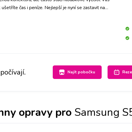
ušetříte čas i peníze. Nejlepší je nyní se zastavit na
hned se na to mrkneme.
počívají.
Najít pobočku
Reze
hny opravy pro
Samsung S5