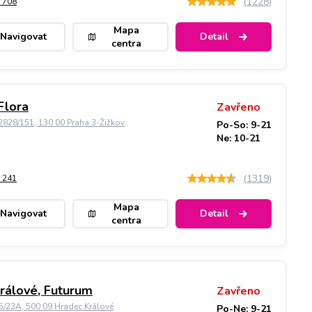
(
1228
)
 708
Mapa
Navigovat
Detail
centra
Flora
Zavřeno
828/151, 130 00 Praha 3-Žižkov
Po-So: 9-21
Ne: 10-21
(
1319
)
 241
Mapa
Navigovat
Detail
centra
rálové, Futurum
Zavřeno
5/23A, 500 09 Hradec Králové
Po-Ne: 9-21