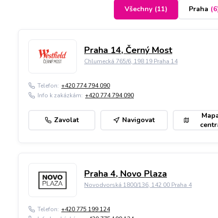
Všechny
(
11
)
Praha
(
6
Praha 14, Černý Most
Chlumecká 765/6, 198 19 Praha 14
Telefon:
+420 774 794 090
Info k zakázkám:
+420 774 794 090
Map
Zavolat
Navigovat
centr
Praha 4, Novo Plaza
Novodvorská 1800/136, 142 00 Praha 4
Telefon:
+420 775 199 124