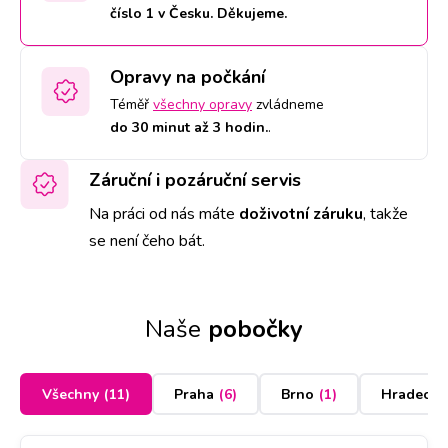
číslo 1 v Česku. Děkujeme.
Opravy na počkání
Téměř
všechny opravy
zvládneme
do 30 minut až 3 hodin.
.
Záruční i pozáruční servis
Na práci od nás máte
doživotní záruku
,
takže
se není čeho bát.
Naše
pobočky
Všechny
(
11
)
Praha
(
6
)
Brno
(
1
)
Hradec K