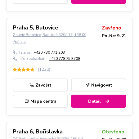
Praha 5, Butovice
Zavřeno
Galerie Butovice, Radlická 520/117, 158 00
Po-Ne: 9-21
Praha 5
Telefon:
+420 730 771 203
Info k zakázkám:
+420 778 759 708
(
1228
)
Zavolat
Navigovat
Mapa centra
Detail
Praha 6, Bořislavka
Otevřeno
OC Bořislavka, Evropská 866/65, 160 00