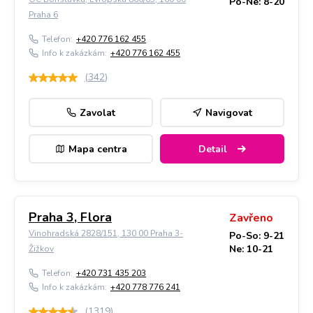
Po-Ne: 8-20
Praha 6
Telefon:
+420 776 162 455
Info k zakázkám:
+420 776 162 455
(
342
)
Zavolat
Navigovat
Mapa centra
Detail
Praha 3, Flora
Zavřeno
Vinohradská 2828/151, 130 00 Praha 3-
Po-So: 9-21
Ne: 10-21
Žižkov
Telefon:
+420 731 435 203
Info k zakázkám:
+420 778 776 241
(
1319
)