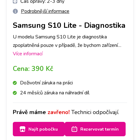
Čas opravy:
2-3 dny
Podrobnější informace
Samsung S10 Lite
-
Diagnostika
U modelu Samsung S10 Lite je diagnostika
zpoplatněná pouze v případě, že bychom zařízení
následně neopravovali a to částkou dle ceníku. V
Více informací
opačném případě je, v rámci opravy, ZDARMA.
Cena:
390 Kč
Primárně je nutné provedení diagnostiky u nás na
pobočce, abychom dokázali přesně určit, co danou
Doživotní záruka na práci
závadu způsobuje. Následně, po jejím provedení, se
24 měsíců záruka na náhradní díl
s Vámi spojíme a domluvíme se ohledně dalšího
postupu opravy. Bez Vašeho souhlasu další opravy
Právě máme
zavřeno!
Technici odpočívají.
provádět nebudeme. Při diagnostice záleží také na
míře poškození Vašeho Samsung S10 Lite, časově
Najít pobočku
Rezervovat termín
cca na 1-3 dny.