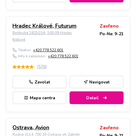
Hradec Králové, Futurum
Zavřeno
Brněnská 1825/23A, 500 09 Hradec
Po-Ne: 9-21
Králové
Telefon:
+420 778 522 601
Info k zakázkám:
+420 778 522 601
(
576
)
Zavolat
Navigovat
Mapa centra
Detail
Ostrava, Avion
Zavřeno
Rudná 3114, 700 30 Ostrava-jih-Zábřeh
Po-Ne: 9-21