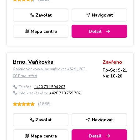
Zavolat
Navigovat
Mapa centra
Detail
Brno, Vaňkovka
Zavřeno
Galerie Vaňkovka, Ve Vaňkovce 462/1, 602
Po-So: 9-21
Ne: 10-20
00 Brno-střed
Telefon:
+420 731 594 203
Info k zakázkám:
+420 778 759 707
(
1666
)
Zavolat
Navigovat
Mapa centra
Detail