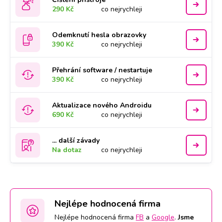
290 Kč
co nejrychleji
Odemknutí hesla obrazovky
390 Kč
co nejrychleji
Přehrání software / nestartuje
390 Kč
co nejrychleji
Aktualizace nového Androidu
690 Kč
co nejrychleji
... další závady
Na dotaz
co nejrychleji
Nejlépe hodnocená firma
Nejlépe hodnocená firma
FB
a
Google
.
Jsme