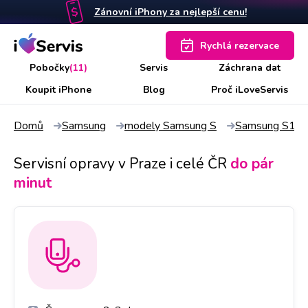
Zánovní iPhony za nejlepší cenu!
Rychlá rezervace
Pobočky
(11)
Servis
Záchrana dat
Koupit iPhone
Blog
Proč iLoveServis
Domů
Samsung
modely Samsung S
Samsung S10 L
Servisní opravy v Praze i celé ČR
do pár
minut