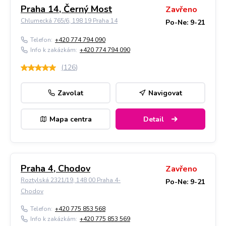
Praha 14, Černý Most
Zavřeno
Chlumecká 765/6, 198 19 Praha 14
Po-Ne: 9-21
Telefon:
+420 774 794 090
Info k zakázkám:
+420 774 794 090
(
126
)
Zavolat
Navigovat
Mapa centra
Detail
Praha 4, Chodov
Zavřeno
Roztylská 2321/19, 148 00 Praha 4-
Po-Ne: 9-21
Chodov
Telefon:
+420 775 853 568
Info k zakázkám:
+420 775 853 569