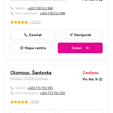
Telefon:
+420 736 512 946
Info k zakázkám:
+420 736 512 946
(
1103
)
Zavolat
Navigovat
Mapa centra
Detail
Olomouc, Šantovka
Zavřeno
Polská 1, 779 00 Olomouc
Po-Ne: 9-21
Telefon:
+420 773 751 555
Info k zakázkám:
+420 773 751 555
(
425
)