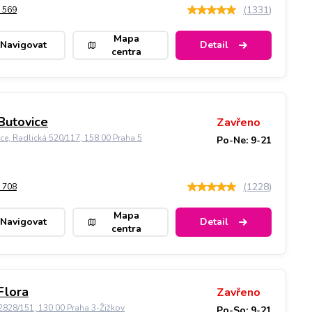
(
1331
)
 569
Mapa
Navigovat
Detail
centra
Butovice
Zavřeno
ice, Radlická 520/117, 158 00 Praha 5
Po-Ne: 9-21
(
1228
)
 708
Mapa
Navigovat
Detail
centra
Flora
Zavřeno
828/151, 130 00 Praha 3-Žižkov
Po-So: 9-21