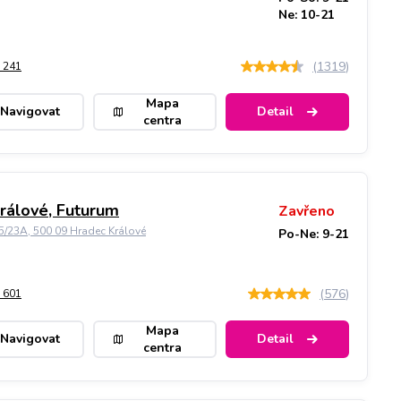
Ne: 10-21
(
1319
)
 241
Mapa
Navigovat
Detail
centra
rálové, Futurum
Zavřeno
5/23A, 500 09 Hradec Králové
Po-Ne: 9-21
(
576
)
 601
Mapa
Navigovat
Detail
centra