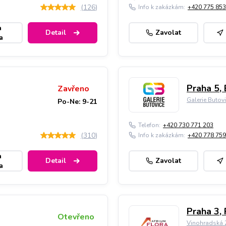
(
126
)
Info k zakázkám:
+420 775 853
a
Detail
Zavolat
a
Praha 5, 
Zavřeno
Galerie Butov
Po-Ne: 9-21
Telefon:
+420 730 771 203
(
310
)
Info k zakázkám:
+420 778 759
a
Detail
Zavolat
a
Praha 3, 
Otevřeno
Vinohradská 2