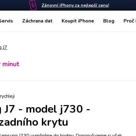
Zánovní iPhony za nejlepší cenu!
Servis
Záchrana dat
Koupit iPhone
Blog
Proč 
 J7
r minut
rychleji
 J7
-
model j730 -
adního krytu
 Samsung J730 vyměníme do hodiny. Doporučujeme si však