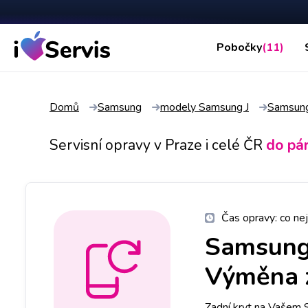
Pobočky
(11)
Domů
Samsung
modely Samsung J
Samsung
Servisní opravy v Praze i celé ČR
do pá
Čas opravy:
co nej
Samsung
Výměna z
Zadní kryt na Vašem