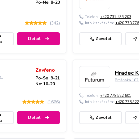
Po-Ne: 8-20
Telefon:
+420 731 435 203
(
342
)
Info k zakázkám:
+420 778 776
a
Detail
Zavolat
a
Zavřeno
Hradec K
o-
Po-So: 9-21
Brněnská 182
Ne: 10-20
Telefon:
+420 778 522 601
(
1666
)
Info k zakázkám:
+420 778 522
a
Detail
Zavolat
a