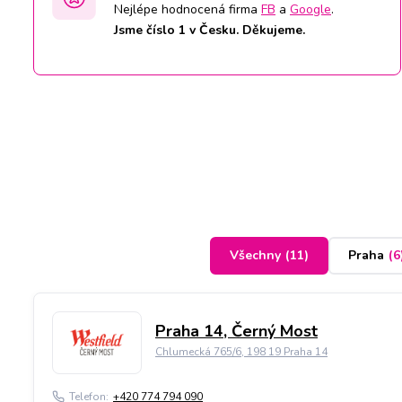
Nejlépe hodnocená firma
FB
a
Google
.
Jsme číslo 1 v Česku. Děkujeme.
Všechny
(
11
)
Praha
(
6
Praha 14, Černý Most
Chlumecká 765/6, 198 19 Praha 14
Telefon:
+420 774 794 090