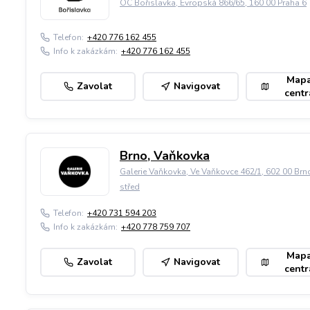
OC Bořislavka, Evropská 866/65, 160 00 Praha 6
Telefon:
+420 776 162 455
Info k zakázkám:
+420 776 162 455
Map
Zavolat
Navigovat
centr
Brno, Vaňkovka
Galerie Vaňkovka, Ve Vaňkovce 462/1, 602 00 Brn
střed
Telefon:
+420 731 594 203
Info k zakázkám:
+420 778 759 707
Map
Zavolat
Navigovat
centr