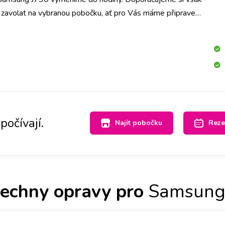
o zavolat na vybranou pobočku, ať pro Vás máme připravený
né barvě.
počívají.
Najít pobočku
Reze
echny opravy pro
Samsung