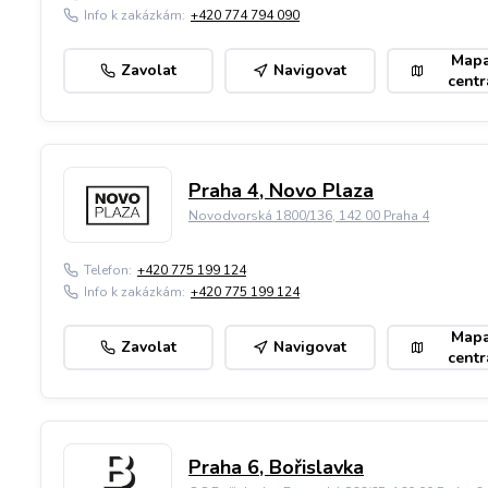
Info k zakázkám:
+420 774 794 090
Map
Zavolat
Navigovat
centr
Praha 4, Novo Plaza
Novodvorská 1800/136, 142 00 Praha 4
Telefon:
+420 775 199 124
Info k zakázkám:
+420 775 199 124
Map
Zavolat
Navigovat
centr
Praha 6, Bořislavka