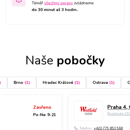
Téměř
všechny opravy
zvládneme
do 30 minut až 3 hodin.
.
Naše
pobočky
)
Brno
(
1
)
Hradec Králové
(
1
)
Ostrava
(
1
)
O
Praha 4,
Zavřeno
Roztylská 23
Po-Ne: 9-21
Telefon:
+420 775 853 568