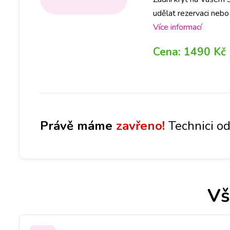
udělat rezervaci neb
díl ve Vámi požadova
Více informací
Cena:
1490 Kč
Právě máme
zavřeno!
Technici od
Vš