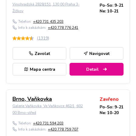
Vinohradská 2828/151, 130 00 Praha 3-
Po-So: 9-21
Ne: 10-21
Žižkov
Telefon:
+420 731 435 203
Info k zakázkám:
+420 778 776 241
(
1319
)
Zavolat
Navigovat
Mapa centra
Detail
Brno, Vaňkovka
Zavřeno
Galerie Vaňkovka, Ve Vaňkovce 462/1, 602
Po-So: 9-21
Ne: 10-20
00 Brno-střed
Telefon:
+420 731 594 203
Info k zakázkám:
+420 778 759 707