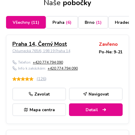
Naše
pobočky
Všechny
(
11
)
Praha
(
6
)
Brno
(
1
)
Hradec K
Praha 14, Černý Most
Zavřeno
Chlumecká 765/6, 198 19 Praha 14
Po-Ne: 9-21
Telefon:
+420 774 794 090
Info k zakázkám:
+420 774 794 090
(
126
)
Zavolat
Navigovat
Mapa centra
Detail