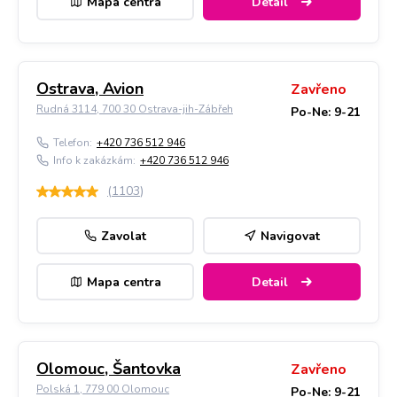
Mapa centra
Detail
Ostrava, Avion
Zavřeno
Rudná 3114, 700 30 Ostrava-jih-Zábřeh
Po-Ne: 9-21
Telefon:
+420 736 512 946
Info k zakázkám:
+420 736 512 946
(
1103
)
Zavolat
Navigovat
Mapa centra
Detail
Olomouc, Šantovka
Zavřeno
Polská 1, 779 00 Olomouc
Po-Ne: 9-21