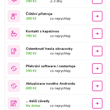
390 Kč
2-3 dny
Čištění přístroje
290 Kč
co nejrychleji
Kontakt s kapalinou
790 Kč
co nejrychleji
Odemknutí hesla obrazovky
390 Kč
co nejrychleji
Přehrání software / nestartuje
390 Kč
co nejrychleji
Aktualizace nového Androidu
690 Kč
co nejrychleji
... další závady
Na dotaz
co nejrychleji