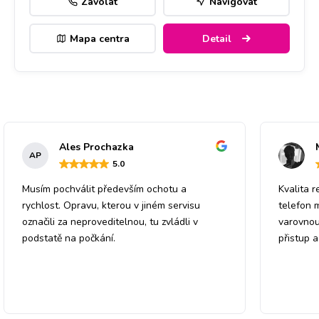
Zavolat
Navigovat
Mapa centra
Detail
Ales Prochazka
AP
5
.0
Musím pochválit především ochotu a
Kvalita r
rychlost. Opravu, kterou v jiném servisu
telefon 
označili za neproveditelnou, tu zvládli v
varovnou
podstatě na počkání.
přistup 