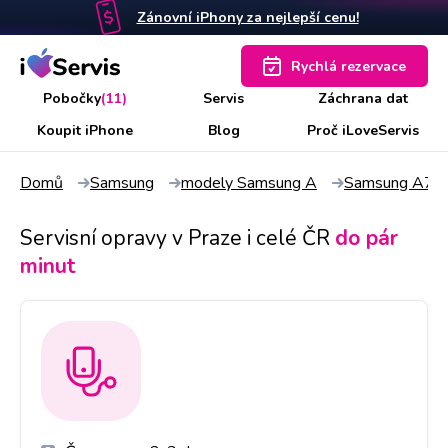
Zánovní iPhony za nejlepší cenu!
Rychlá rezervace
Pobočky
(11)
Servis
Záchrana dat
Koupit iPhone
Blog
Proč iLoveServis
Domů
Samsung
modely Samsung A
Samsung A72
Servisní opravy v Praze i celé ČR
do pár
minut