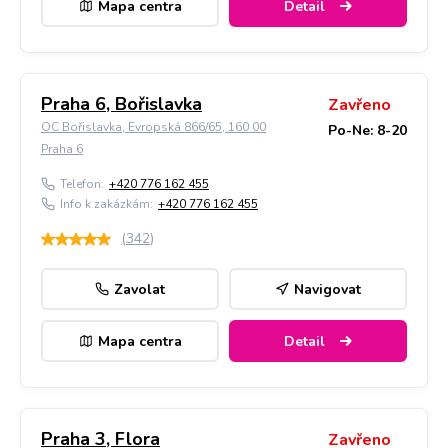
Mapa centra
Detail
Praha 6, Bořislavka
Zavřeno
OC Bořislavka, Evropská 866/65, 160 00
Po-Ne: 8-20
Praha 6
Telefon:
+420 776 162 455
Info k zakázkám:
+420 776 162 455
(
342
)
Zavolat
Navigovat
Mapa centra
Detail
Praha 3, Flora
Zavřeno