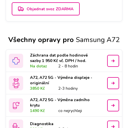
Objednat svoz ZDARMA
Všechny opravy pro
Samsung A72
Záchrana dat podle hodinové
sazby 1 950 Kč vč. DPH / hod.
Na dotaz
2 - 8 hodin
A72, A72 5G - Výměna displeje -
originální
3850 Kč
2-3 hodiny
A72, A72 5G - Výměna zadního
krytu
1490 Kč
co nejrychleji
Diagnostika