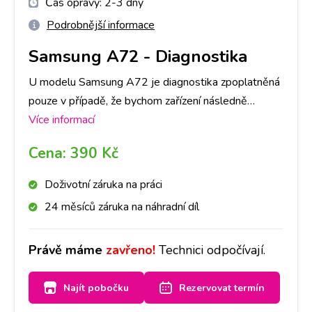
Čas opravy:
2-3 dny
Podrobnější informace
Samsung A72
-
Diagnostika
U modelu Samsung A72 je diagnostika zpoplatněná
pouze v případě, že bychom zařízení následně
neopravovali a to částkou dle ceníku. V opačném
Více informací
případě je, v rámci opravy, ZDARMA. Primárně je
Cena:
390 Kč
nutné provedení diagnostiky u nás na pobočce,
abychom dokázali přesně určit, co danou závadu
Doživotní záruka na práci
způsobuje. Následně, po jejím provedení, se s Vámi
24 měsíců záruka na náhradní díl
spojíme a domluvíme se ohledně dalšího postupu
opravy. Bez Vašeho souhlasu další opravy provádět
Právě máme
zavřeno!
Technici odpočívají.
nebudeme. Při diagnostice záleží také na míře
poškození Vašeho Samsung A72, časově cca na 1-3
Najít pobočku
Rezervovat termín
dny.