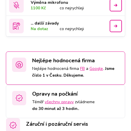
Výměna mikrofonu
1100 Kč
co nejrychleji
... další závady
Na dotaz
co nejrychleji
Nejlépe hodnocená firma
Nejlépe hodnocená firma
FB
a
Google
.
Jsme
číslo 1 v Česku. Děkujeme.
Opravy na počkání
Téměř
všechny opravy
zvládneme
do 30 minut až 3 hodin.
.
Záruční i pozáruční servis