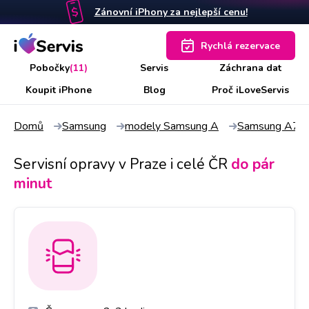
Zánovní iPhony za nejlepší cenu!
Rychlá rezervace
Pobočky
(11)
Servis
Záchrana dat
Koupit iPhone
Blog
Proč iLoveServis
Domů
Samsung
modely Samsung A
Samsung A7
Servisní opravy v Praze i celé ČR
do pár
minut