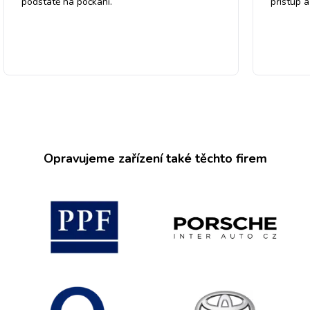
podstatě na počkání.
přistup 
Opravujeme zařízení také těchto firem