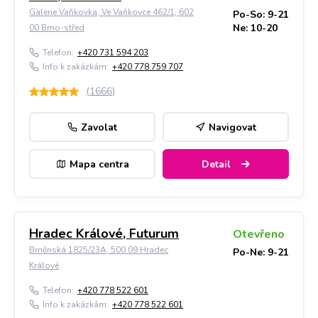
Galerie Vaňkovka, Ve Vaňkovce 462/1, 602
Po-So: 9-21
Ne: 10-20
00 Brno-střed
Telefon:
+420 731 594 203
Info k zakázkám:
+420 778 759 707
(
1666
)
Zavolat
Navigovat
Mapa centra
Detail
Hradec Králové, Futurum
Otevřeno
Brněnská 1825/23A, 500 09 Hradec
Po-Ne: 9-21
Králové
Telefon:
+420 778 522 601
Info k zakázkám:
+420 778 522 601