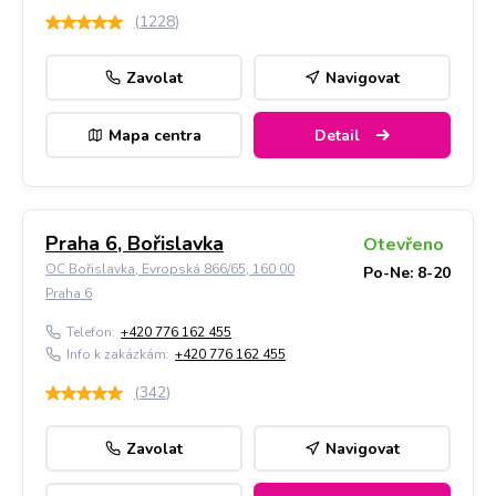
(
1228
)
Zavolat
Navigovat
Mapa centra
Detail
Praha 6, Bořislavka
Otevřeno
OC Bořislavka, Evropská 866/65, 160 00
Po-Ne: 8-20
Praha 6
Telefon:
+420 776 162 455
Info k zakázkám:
+420 776 162 455
(
342
)
Zavolat
Navigovat