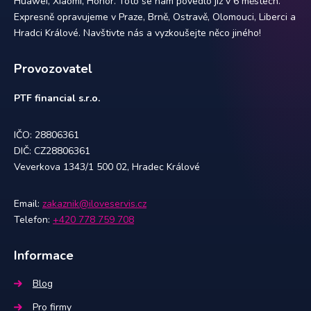
Huawei, Xiaomi, Honor. Toto se nám povedlo již v 6 městech.
Expresně opravujeme v Praze, Brně, Ostravě, Olomouci, Liberci a
Hradci Králové. Navštivte nás a vyzkoušejte něco jiného!
Provozovatel
PTF financial s.r.o.
IČO: 28806361
DIČ: CZ28806361
Veverkova 1343/1 500 02, Hradec Králové
Email:
zakaznik@iloveservis.cz
Telefon:
+420 778 759 708
Informace
Blog
Pro firmy