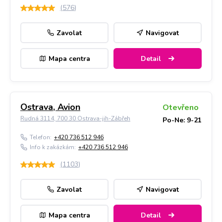
(
576
)
Zavolat
Navigovat
Mapa centra
Detail
Ostrava, Avion
Otevřeno
Rudná 3114, 700 30 Ostrava-jih-Zábřeh
Po-Ne: 9-21
Telefon:
+420 736 512 946
Info k zakázkám:
+420 736 512 946
(
1103
)
Zavolat
Navigovat
Mapa centra
Detail