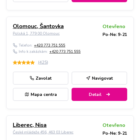
Olomouc, Šantovka
Otevřeno
Polská 1, 779 00 Olomouc
Po-Ne: 9-21
Telefon:
+420 773 751 555
Info k zakázkám:
+420 773 751 555
(
425
)
Zavolat
Navigovat
Mapa centra
Detail
Liberec, Nisa
Otevřeno
České mládeže 456, 463 03 Liberec
Po-Ne: 9-21