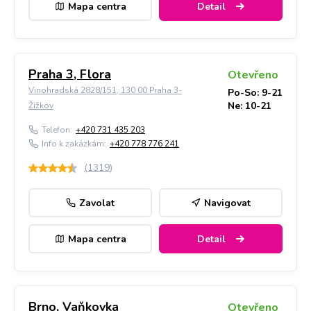
Mapa centra
Detail
Praha 3, Flora
Otevřeno
Vinohradská 2828/151, 130 00 Praha 3-
Po-So: 9-21
Ne: 10-21
Žižkov
Telefon:
+420 731 435 203
Info k zakázkám:
+420 778 776 241
(
1319
)
Zavolat
Navigovat
Mapa centra
Detail
Brno, Vaňkovka
Otevřeno