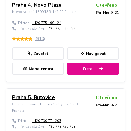
Praha 4, Novo Plaza
Otevřeno
Novodvorská 1800/136, 142 00 Praha 4
Po-Ne: 9-21
Telefon:
+420 775 199 124
Info k zakázkám:
+420 775 199 124
(
310
)
Zavolat
Navigovat
Mapa centra
Detail
Praha 5, Butovice
Otevřeno
Galerie Butovice, Radlická 520/117, 158 00
Po-Ne: 9-21
Praha 5
Telefon:
+420 730 771 203
Info k zakázkám:
+420 778 759 708