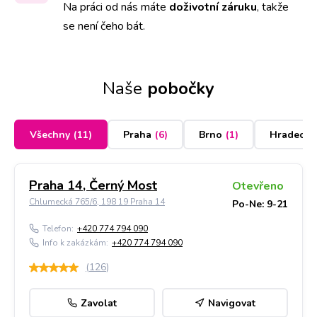
Na práci od nás máte
doživotní záruku
,
takže
se není čeho bát.
Naše
pobočky
Všechny
(
11
)
Praha
(
6
)
Brno
(
1
)
Hradec K
Praha 14, Černý Most
Otevřeno
Chlumecká 765/6, 198 19 Praha 14
Po-Ne: 9-21
Telefon:
+420 774 794 090
Info k zakázkám:
+420 774 794 090
(
126
)
Zavolat
Navigovat