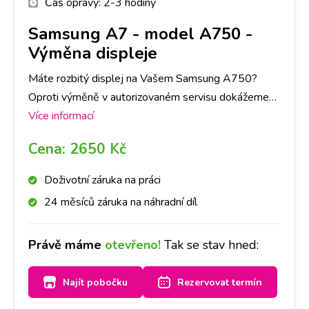
Čas opravy:
2-3 hodiny
Samsung A7
-
model A750 -
Výměna displeje
Máte rozbitý displej na Vašem Samsung A750?
Oproti výměně v autorizovaném servisu dokážeme
zaručit expresní provedení výměny a následnou
Více informací
záruku na provedenou výměnu.
Cena:
2650 Kč
Doživotní záruka na práci
24 měsíců záruka na náhradní díl
Právě máme
otevřeno!
Tak se stav hned:
Najít pobočku
Rezervovat termín