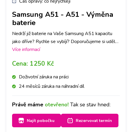
Čas opravy:
co nejrychleji
Samsung A51
-
A51 - Výměna
baterie
Nedrží již baterie na Vaše Samsung A51 kapacitu
jako dříve? Rychle se vybíjí? Doporučujeme si udělat
rezervaci nebo zavolat na vybranou pobočku,
Více informací
abychom měli připravenou baterii pro Váš přístroj a
Cena:
1250 Kč
do půl hodiny Vám baterii vyměníme.
Doživotní záruka na práci
24 měsíců záruka na náhradní díl
Právě máme
otevřeno!
Tak se stav hned:
Najít pobočku
Rezervovat termín