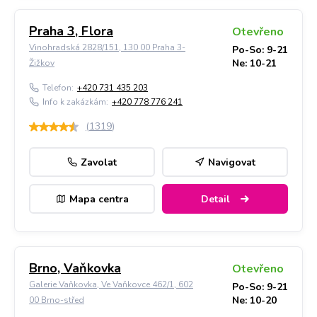
Praha 3, Flora
Otevřeno
Vinohradská 2828/151, 130 00 Praha 3-
Po-So: 9-21
Ne: 10-21
Žižkov
Telefon:
+420 731 435 203
Info k zakázkám:
+420 778 776 241
(
1319
)
Zavolat
Navigovat
Mapa centra
Detail
Brno, Vaňkovka
Otevřeno
Galerie Vaňkovka, Ve Vaňkovce 462/1, 602
Po-So: 9-21
Ne: 10-20
00 Brno-střed