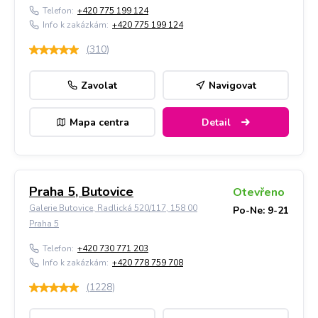
Telefon:
+420 775 199 124
Info k zakázkám:
+420 775 199 124
(
310
)
Zavolat
Navigovat
Mapa centra
Detail
Praha 5, Butovice
Otevřeno
Galerie Butovice, Radlická 520/117, 158 00
Po-Ne: 9-21
Praha 5
Telefon:
+420 730 771 203
Info k zakázkám:
+420 778 759 708
(
1228
)