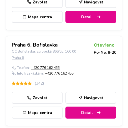
Zavolat
Navigovat
Mapa centra
Detail
Praha 6, Bořislavka
Otevřeno
OC Bořislavka, Evropská 866/65, 160 00
Po-Ne: 8-20
Praha 6
Telefon:
+420 776 162 455
Info k zakázkám:
+420 776 162 455
(
342
)
Zavolat
Navigovat
Mapa centra
Detail