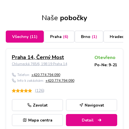
Naše
pobočky
Všechny
(
11
)
Praha
(
6
)
Brno
(
1
)
Hradec K
Praha 14, Černý Most
Otevřeno
Chlumecká 765/6, 198 19 Praha 14
Po-Ne: 9-21
Telefon:
+420 774 794 090
Info k zakázkám:
+420 774 794 090
(
126
)
Zavolat
Navigovat
Mapa centra
Detail