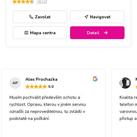
(
472
)
Zavolat
Navigovat
Mapa centra
Detail
Ales Prochazka
AP
5
.0
Musím pochválit především ochotu a
Kvalita r
rychlost. Opravu, kterou v jiném servisu
telefon 
označili za neproveditelnou, tu zvládli v
varovnou
podstatě na počkání.
přistup 