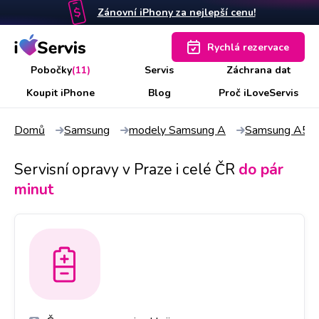
Zánovní iPhony za nejlepší cenu!
Rychlá rezervace
Pobočky
(11)
Servis
Záchrana dat
Koupit iPhone
Blog
Proč iLoveServis
Domů
Samsung
modely Samsung A
Samsung A51
Servisní opravy v Praze i celé ČR
do pár
minut