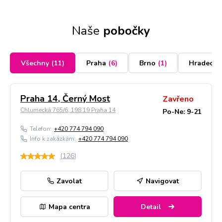
Naše
pobočky
Všechny
(
11
)
Praha
(
6
)
Brno
(
1
)
Hradec K
Praha 14, Černý Most
Zavřeno
Chlumecká 765/6, 198 19 Praha 14
Po-Ne: 9-21
Telefon:
+420 774 794 090
Info k zakázkám:
+420 774 794 090
(
126
)
Zavolat
Navigovat
Mapa centra
Detail