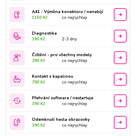
A41 - Výměna konektoru / nenabíjí
1150 Kč
co nejrychleji
Diagnostika
390 Kč
2-3 dny
Čištění - pro všechny modely
290 Kč
co nejrychleji
Kontakt s kapalinou
790 Kč
co nejrychleji
Přehrání software / nestartuje
390 Kč
co nejrychleji
Odemknutí hesla obrazovky
390 Kč
co nejrychleji