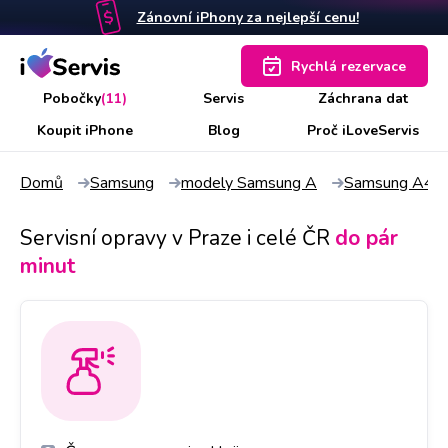
Zánovní iPhony za nejlepší cenu!
Rychlá rezervace
Pobočky
(11)
Servis
Záchrana dat
Koupit iPhone
Blog
Proč iLoveServis
Domů
Samsung
modely Samsung A
Samsung A41
Servisní opravy v Praze i celé ČR
do pár
minut