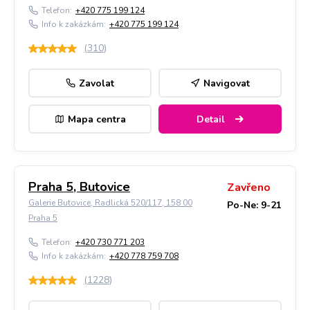
Telefon:
+420 775 199 124
Info k zakázkám:
+420 775 199 124
(
310
)
Zavolat
Navigovat
Mapa centra
Detail
Praha 5, Butovice
Zavřeno
Galerie Butovice, Radlická 520/117, 158 00
Po-Ne: 9-21
Praha 5
Telefon:
+420 730 771 203
Info k zakázkám:
+420 778 759 708
(
1228
)