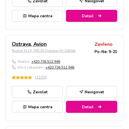
Zavolat
Navigovat
Mapa centra
Detail
Ostrava, Avion
Zavřeno
Rudná 3114, 700 30 Ostrava-jih-Zábřeh
Po-Ne: 9-21
Telefon:
+420 736 512 946
Info k zakázkám:
+420 736 512 946
(
1103
)
Zavolat
Navigovat
Mapa centra
Detail