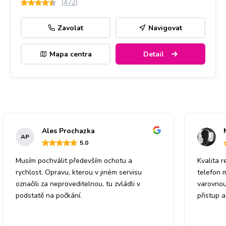
(
472
)
Zavolat
Navigovat
Mapa centra
Detail
Ales Prochazka
AP
5
.0
Musím pochválit především ochotu a
Kvalita r
rychlost. Opravu, kterou v jiném servisu
telefon 
označili za neproveditelnou, tu zvládli v
varovnou
podstatě na počkání.
přistup 