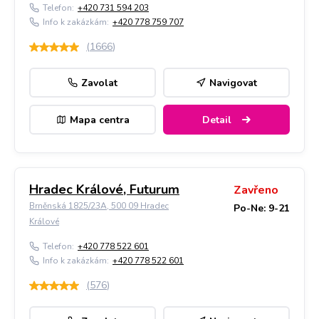
Telefon:
+420 731 594 203
Info k zakázkám:
+420 778 759 707
(
1666
)
Zavolat
Navigovat
Mapa centra
Detail
Hradec Králové, Futurum
Zavřeno
Brněnská 1825/23A, 500 09 Hradec
Po-Ne: 9-21
Králové
Telefon:
+420 778 522 601
Info k zakázkám:
+420 778 522 601
(
576
)