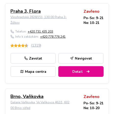
Praha 3, Flora
Zavřeno
Vinohradská 2828/151, 130 00 Praha 3-
Po-So: 9-21
Ne: 10-21
Žižkov
Telefon:
+420 731 435 203
Info k zakázkám:
+420 778 776 241
(
1319
)
Zavolat
Navigovat
Mapa centra
Detail
Brno, Vaňkovka
Zavřeno
Galerie Vaňkovka, Ve Vaňkovce 462/1, 602
Po-So: 9-21
Ne: 10-20
00 Brno-střed