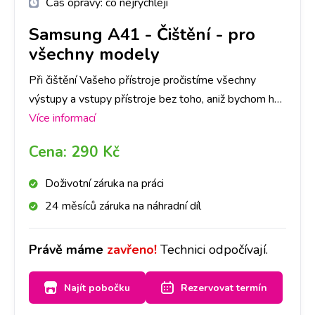
Čas opravy:
co nejrychleji
Samsung A41
-
Čištění - pro
všechny modely
Při čištění Vašeho přístroje pročistíme všechny
výstupy a vstupy přístroje bez toho, aniž bychom ho
museli rozebrat. Stačí se zastavit u nás na pobočce a
Více informací
za půl hodiny máte hotovo!
Cena:
290 Kč
Doživotní záruka na práci
24 měsíců záruka na náhradní díl
Právě máme
zavřeno!
Technici odpočívají.
Najít pobočku
Rezervovat termín