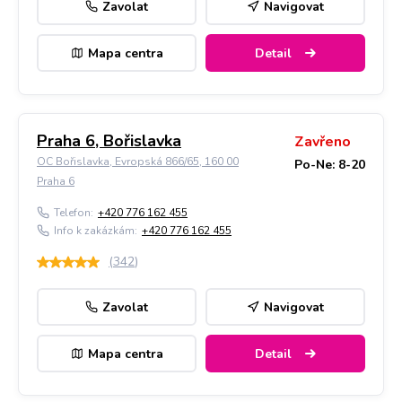
Zavolat
Navigovat
Mapa centra
Detail
Praha 6, Bořislavka
Zavřeno
OC Bořislavka, Evropská 866/65, 160 00
Po-Ne: 8-20
Praha 6
Telefon:
+420 776 162 455
Info k zakázkám:
+420 776 162 455
(
342
)
Zavolat
Navigovat
Mapa centra
Detail