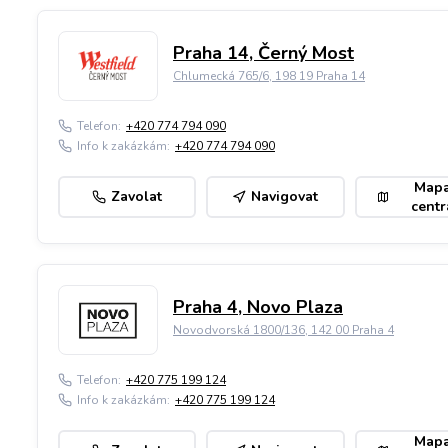
Praha 14, Černý Most
Chlumecká 765/6, 198 19 Praha 14
Telefon:
+420 774 794 090
Info k zakázkám:
+420 774 794 090
Map
Zavolat
Navigovat
centr
Praha 4, Novo Plaza
Novodvorská 1800/136, 142 00 Praha 4
Telefon:
+420 775 199 124
Info k zakázkám:
+420 775 199 124
Map