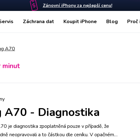
Zánovní iPhony za nejlepší cenu!
Servis
Záchrana dat
Koupit iPhone
Blog
Proč 
ng A70
r minut
ny
g A70
-
Diagnostika
 je diagnostika zpoplatněná pouze v případě, že
edně neopravovali a to částkou dle ceníku. V opačném