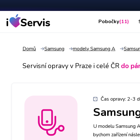
Pobočky
(11)
Domů
Samsung
modely Samsung A
Samsu
Servisní opravy v Praze i celé ČR
do pá
Čas opravy:
2-3 d
Samsun
U modelu Samsung A70
bychom zařízení násl