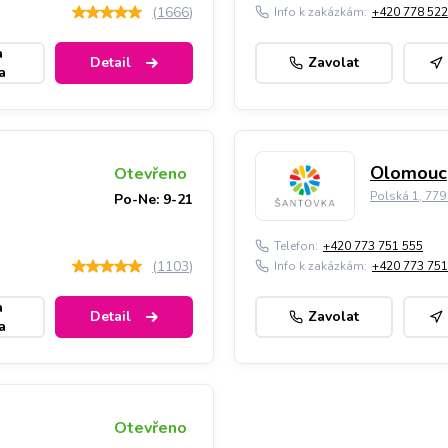
(
1666
)
Info k zakázkám:
+420 778 522
a
Detail
Zavolat
a
Olomouc,
Otevřeno
Polská 1, 77
Po-Ne: 9-21
Telefon:
+420 773 751 555
(
1103
)
Info k zakázkám:
+420 773 751
a
Detail
Zavolat
a
Otevřeno