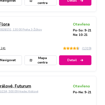
Navigovat
Detail
centra
Flora
Otevřeno
828/151, 130 00 Praha 3-Žižkov
Po-So: 9-21
Ne: 10-21
(
1319
)
 241
Mapa
Navigovat
Detail
centra
rálové, Futurum
Otevřeno
5/23A, 500 09 Hradec Králové
Po-Ne: 9-21