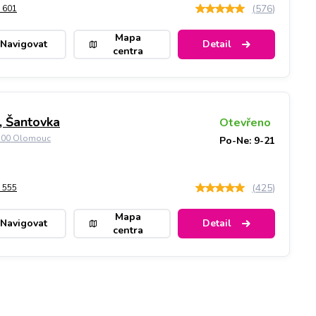
(
576
)
 601
Mapa
Navigovat
Detail
centra
 Šantovka
Otevřeno
9 00 Olomouc
Po-Ne: 9-21
(
425
)
 555
Mapa
Navigovat
Detail
centra