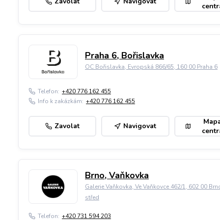
Zavolat
Navigovat
centr
Praha 6, Bořislavka
OC Bořislavka, Evropská 866/65, 160 00 Praha 6
Telefon:
+420 776 162 455
Info k zakázkám:
+420 776 162 455
Map
Zavolat
Navigovat
centr
Brno, Vaňkovka
Galerie Vaňkovka, Ve Vaňkovce 462/1, 602 00 Brn
střed
Telefon:
+420 731 594 203