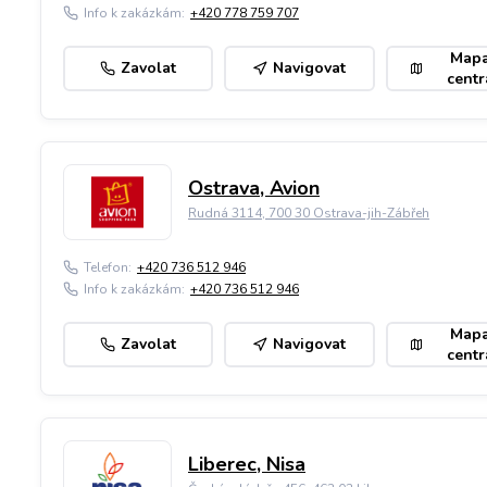
Info k zakázkám:
+420 778 759 707
Map
Zavolat
Navigovat
centr
Ostrava, Avion
Rudná 3114, 700 30 Ostrava-jih-Zábřeh
Telefon:
+420 736 512 946
Info k zakázkám:
+420 736 512 946
Map
Zavolat
Navigovat
centr
Liberec, Nisa