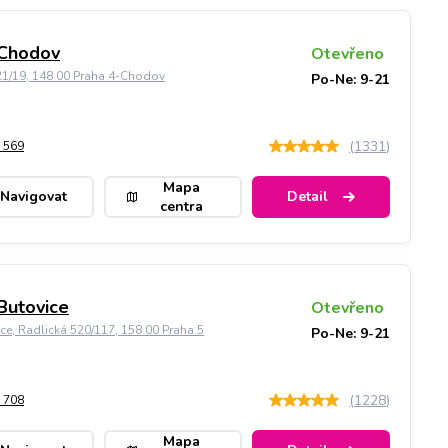
 Chodov
Otevřeno
21/19, 148 00 Praha 4-Chodov
Po-Ne: 9-21
(
1331
)
 569
Mapa
Navigovat
Detail
centra
Butovice
Otevřeno
ice, Radlická 520/117, 158 00 Praha 5
Po-Ne: 9-21
(
1228
)
 708
Mapa