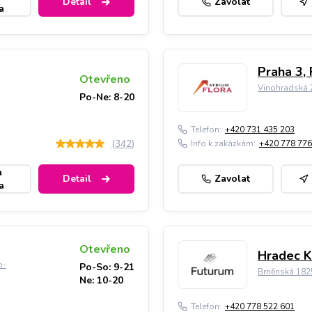
Detail
Zavolat
a
Praha 3, 
Otevřeno
Vinohradská 2
Po-Ne: 8-20
Telefon:
+420 731 435 203
(
342
)
Info k zakázkám:
+420 778 776
a
Detail
Zavolat
a
Otevřeno
Hradec K
o-
Po-So: 9-21
Brněnská 182
Ne: 10-20
Telefon:
+420 778 522 601