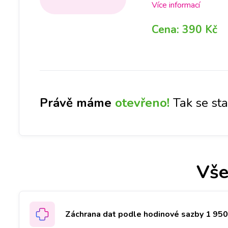
případě je, v rámci o
Více informací
nás na pobočce, abyc
Cena:
390 Kč
Následně, po jejím p
dalšího postupu opra
Při diagnostice zále
na 1-3 dny.
Právě máme
otevřeno!
Tak se st
Vše
Záchrana dat podle hodinové sazby 1 950 