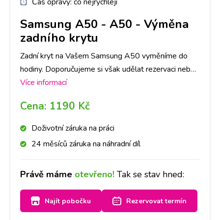
Čas opravy:
co nejrychleji
Samsung A50
-
A50 - Výměna
zadního krytu
Zadní kryt na Vašem Samsung A50 vyměníme do
hodiny. Doporučujeme si však udělat rezervaci nebo
zavolat na vybranou pobočku, ať pro Vás máme
Více informací
připravený díl ve Vámi požadované barvě.
Cena:
1190 Kč
Doživotní záruka na práci
24 měsíců záruka na náhradní díl
Právě máme
otevřeno!
Tak se stav hned:
Najít pobočku
Rezervovat termín