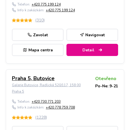
Telefon:
+420 775 199 124
Info k zakázkám:
+420 775 199 124
(
310
)
Zavolat
Navigovat
Mapa centra
Detail
Praha 5, Butovice
Otevřeno
Galerie Butovice, Radlická 520/117, 158 00
Po-Ne: 9-21
Praha 5
Telefon:
+420 730 771 203
Info k zakázkám:
+420 778 759 708
(
1228
)