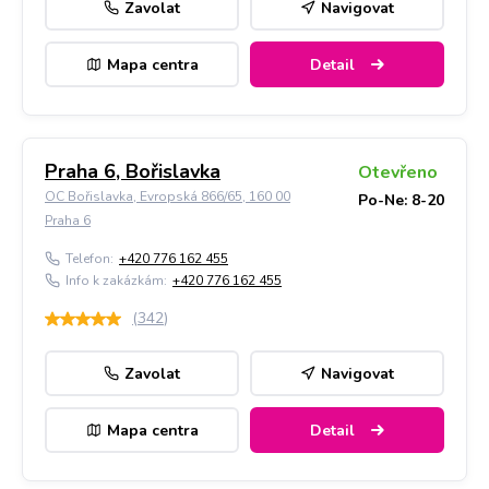
Zavolat
Navigovat
Mapa centra
Detail
Praha 6, Bořislavka
Otevřeno
OC Bořislavka, Evropská 866/65, 160 00
Po-Ne: 8-20
Praha 6
Telefon:
+420 776 162 455
Info k zakázkám:
+420 776 162 455
(
342
)
Zavolat
Navigovat
Mapa centra
Detail