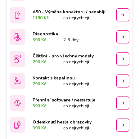
A50 - Výměna konektoru / nenabíjí
1190 Kč
co nejrychleji
Diagnostika
390 Kč
2-3 dny
Čištění - pro všechny modely
290 Kč
co nejrychleji
Kontakt s kapalinou
790 Kč
co nejrychleji
Přehrání software / nestartuje
390 Kč
co nejrychleji
Odemknutí hesla obrazovky
390 Kč
co nejrychleji