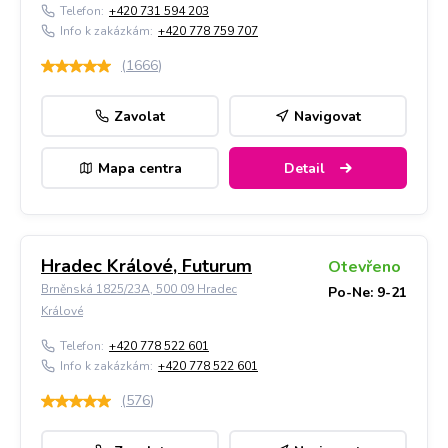
Telefon:
+420 731 594 203
Info k zakázkám:
+420 778 759 707
(
1666
)
Zavolat
Navigovat
Mapa centra
Detail
Hradec Králové, Futurum
Otevřeno
Brněnská 1825/23A, 500 09 Hradec
Po-Ne: 9-21
Králové
Telefon:
+420 778 522 601
Info k zakázkám:
+420 778 522 601
(
576
)