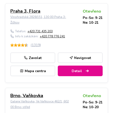
Praha 3, Flora
Otevřeno
Vinohradská 2828/151, 130 00 Praha 3-
Po-So: 9-21
Ne: 10-21
Žižkov
Telefon:
+420 731 435 203
Info k zakázkám:
+420 778 776 241
(
1319
)
Zavolat
Navigovat
Mapa centra
Detail
Brno, Vaňkovka
Otevřeno
Galerie Vaňkovka, Ve Vaňkovce 462/1, 602
Po-So: 9-21
Ne: 10-20
00 Brno-střed