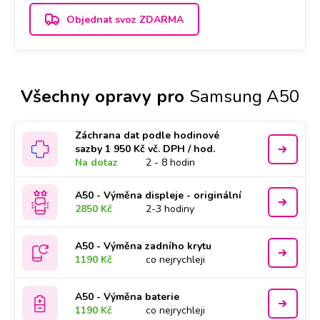
Objednat svoz ZDARMA
Všechny opravy pro
Samsung A50
Záchrana dat podle hodinové
sazby 1 950 Kč vč. DPH / hod.
Na dotaz
2 - 8 hodin
A50 - Výměna displeje - originální
2850 Kč
2-3 hodiny
A50 - Výměna zadního krytu
1190 Kč
co nejrychleji
A50 - Výměna baterie
1190 Kč
co nejrychleji