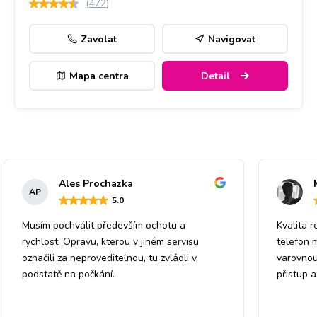
(
472
)
Zavolat
Navigovat
Mapa centra
Detail
Ales Prochazka
AP
5
.0
Musím pochválit především ochotu a
Kvalita r
rychlost. Opravu, kterou v jiném servisu
telefon 
označili za neproveditelnou, tu zvládli v
varovnou
podstatě na počkání.
přistup 