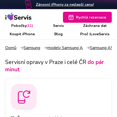
Zánovní iPhony za nejlepší cenu!
Rychlá rezervace
Pobočky
(11)
Servis
Záchrana dat
Koupit iPhone
Blog
Proč iLoveServis
Domů
Samsung
modely Samsung A
Samsung A50
Servisní opravy v Praze i celé ČR
do pár
minut