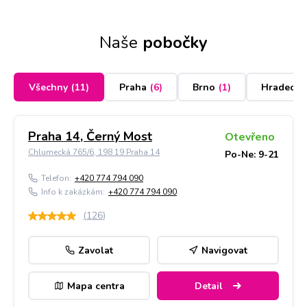
Naše
pobočky
Všechny
(
11
)
Praha
(
6
)
Brno
(
1
)
Hradec K
Praha 14, Černý Most
Otevřeno
Chlumecká 765/6, 198 19 Praha 14
Po-Ne: 9-21
Telefon:
+420 774 794 090
Info k zakázkám:
+420 774 794 090
(
126
)
Zavolat
Navigovat
Mapa centra
Detail