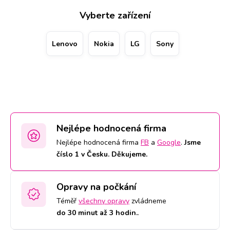
zavoláním na konkrétní pobočku a rovnou si také
Vyberte zařízení
rezervovat termín. V případě, že se k nám nedostanete,
jsme schopni poslat pro Ostatní značky kurýra, který vám
ho po výměně displeje zase doveze zpět. Kvalitu použitých
Lenovo
Nokia
LG
Sony
náhradních dílů podtrhujeme 2letou zárukou a doživotní
garancí na práci.
Nejlépe hodnocená firma
Nejlépe hodnocená firma
FB
a
Google
.
Jsme
číslo 1 v Česku. Děkujeme.
Opravy na počkání
Téměř
všechny opravy
zvládneme
do 30 minut až 3 hodin.
.