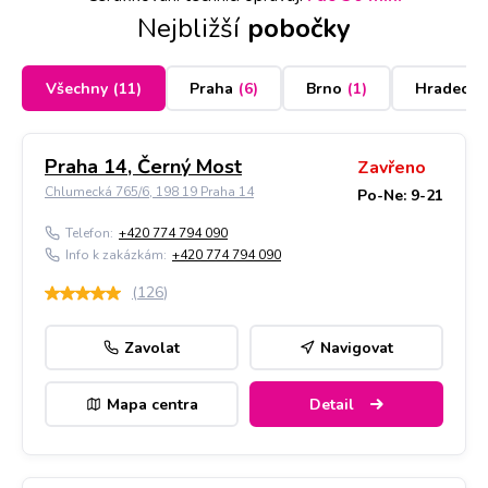
Nejbližší
pobočky
Všechny
(
11
)
Praha
(
6
)
Brno
(
1
)
Hradec K
Praha 14, Černý Most
Zavřeno
Chlumecká 765/6, 198 19 Praha 14
Po-Ne: 9-21
Telefon:
+420 774 794 090
Info k zakázkám:
+420 774 794 090
(
126
)
Zavolat
Navigovat
Mapa centra
Detail