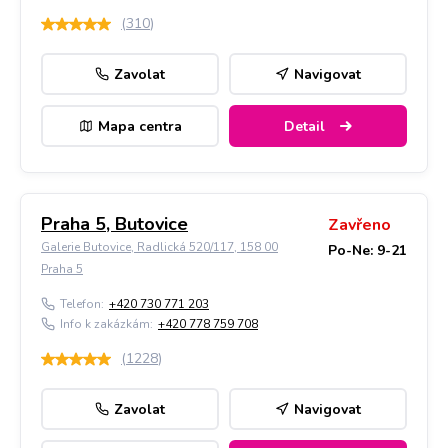
(
310
)
Zavolat
Navigovat
Mapa centra
Detail
Praha 5, Butovice
Zavřeno
Galerie Butovice, Radlická 520/117, 158 00
Po-Ne: 9-21
Praha 5
Telefon:
+420 730 771 203
Info k zakázkám:
+420 778 759 708
(
1228
)
Zavolat
Navigovat