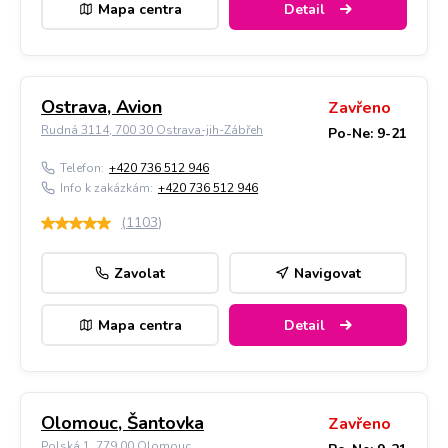
Mapa centra
Detail
Ostrava, Avion
Zavřeno
Rudná 3114, 700 30 Ostrava-jih-Zábřeh
Po-Ne: 9-21
Telefon:
+420 736 512 946
Info k zakázkám:
+420 736 512 946
(
1103
)
Zavolat
Navigovat
Mapa centra
Detail
Olomouc, Šantovka
Zavřeno
Polská 1, 779 00 Olomouc