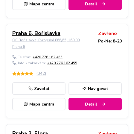
Mapa centra
Detail
Praha 6, Bořislavka
Zavřeno
OC Bořislavka, Evropská 866/65, 160 00
Po-Ne: 8-20
Praha 6
Telefon:
+420 776 162 455
Info k zakázkám:
+420 776 162 455
(
342
)
Zavolat
Navigovat
Mapa centra
Detail
Praha 3, Flora
Zavřeno