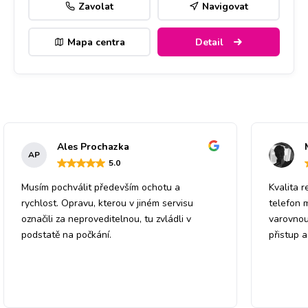
Zavolat
Navigovat
Mapa centra
Detail
Ales Prochazka
AP
5
.0
Musím pochválit především ochotu a
Kvalita r
rychlost. Opravu, kterou v jiném servisu
telefon 
označili za neproveditelnou, tu zvládli v
varovnou
podstatě na počkání.
přistup 