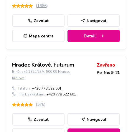
(
1666
)
Zavolat
Navigovat
Mapa centra
Detail
Hradec Králové, Futurum
Zavřeno
Brněnská 1825/23A, 500 09 Hradec
Po-Ne: 9-21
Králové
Telefon:
+420 778 522 601
Info k zakázkám:
+420 778 522 601
(
576
)
Zavolat
Navigovat