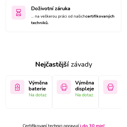
Doživotní záruka
… na veškerou práci od našich
certifikovaných
techniků.
Nejčastější
závady
Výměna
Výměna
V
baterie
displeje
sk
Na dotaz
Na dotaz
Na
Certifikovaní technici opravují
i do 30 min!