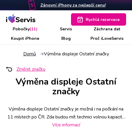
Zánovní iPhony za nejlepší cenu!
Rychlá rezervace
Pobočky
(11)
Servis
Záchrana dat
Koupit iPhone
Blog
Proč iLoveServis
Domů
Výměna displeje Ostatní značky
Změnit značku
Výměna displeje Ostatní
značky
Výměna displeje Ostatní značky je možná i na počkání na
11 místech po ČR. Zda budou mít technici volnou kapacitu
ihned nebo v nějaký konkrétní čas si můžete předem ověřit
Více informací