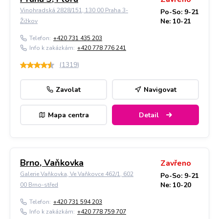
Vinohradská 2828/151, 130 00 Praha 3-
Po-So: 9-21
Ne: 10-21
Žižkov
Telefon:
+420 731 435 203
Info k zakázkám:
+420 778 776 241
(
1319
)
Zavolat
Navigovat
Mapa centra
Detail
Brno, Vaňkovka
Zavřeno
Galerie Vaňkovka, Ve Vaňkovce 462/1, 602
Po-So: 9-21
Ne: 10-20
00 Brno-střed
Telefon:
+420 731 594 203
Info k zakázkám:
+420 778 759 707