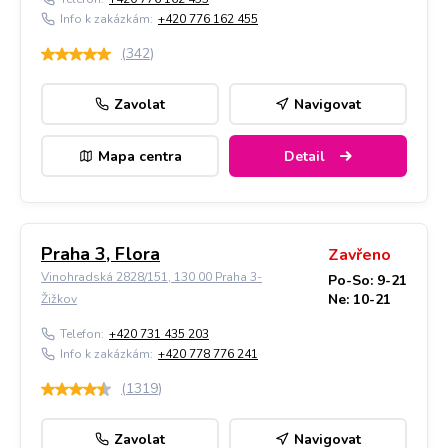
Info k zakázkám:
+420 776 162 455
(
342
)
Zavolat
Navigovat
Mapa centra
Detail
Praha 3, Flora
Zavřeno
Vinohradská 2828/151, 130 00 Praha 3-
Po-So: 9-21
Ne: 10-21
Žižkov
Telefon:
+420 731 435 203
Info k zakázkám:
+420 778 776 241
(
1319
)
Zavolat
Navigovat