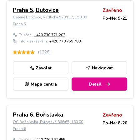
Praha 5, Butovice
Zavřeno
Galerie Butovice, Radlická 520/117, 158 00
Po-Ne: 9-21
Praha 5
Telefon:
+420 730 771 203
Info k zakázkám:
+420 778 759 708
(
1228
)
Zavolat
Navigovat
Mapa centra
Detail
Praha 6, Bořislavka
Zavřeno
OC Bořislavka, Evropská 866/65, 160 00
Po-Ne: 8-20
Praha 6
Telefon:
+420 776 162 455