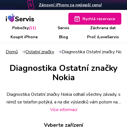
Zánovní iPhony za nejlepší cenu!
Rychlá rezervace
Pobočky
(11)
Servis
Záchrana dat
Koupit iPhone
Blog
Proč iLoveServis
Domů
Ostatní značky
Diagnostika Ostatní značky Noki
Diagnostika Ostatní značky
Nokia
Diagnostika Ostatní značky Nokia odhalí všechny závady, s
nimiž se telefon potýká, a na dle výsledků vám potom naši
technici navrhnou nejlepší možné řešení. Někdy ji lze
Více informací
provést i na počkání, ale v případě atypických nebo četných
Vyberte zařízení
chybových hlášek, případně poškozené základní desky