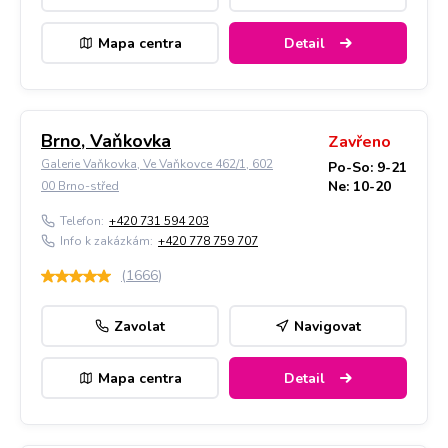
Mapa centra
Detail
Brno, Vaňkovka
Zavřeno
Galerie Vaňkovka, Ve Vaňkovce 462/1, 602
Po-So: 9-21
Ne: 10-20
00 Brno-střed
Telefon:
+420 731 594 203
Info k zakázkám:
+420 778 759 707
(
1666
)
Zavolat
Navigovat
Mapa centra
Detail