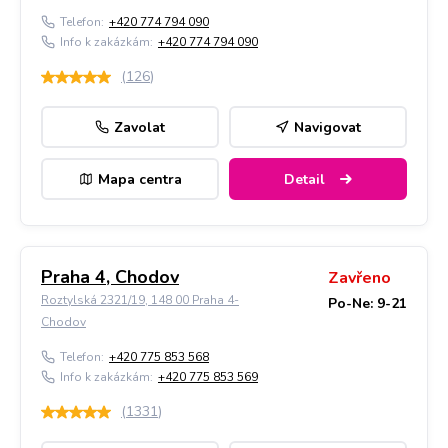
Telefon:
+420 774 794 090
Info k zakázkám:
+420 774 794 090
(
126
)
Zavolat
Navigovat
Mapa centra
Detail
Praha 4, Chodov
Zavřeno
Roztylská 2321/19, 148 00 Praha 4-
Po-Ne: 9-21
Chodov
Telefon:
+420 775 853 568
Info k zakázkám:
+420 775 853 569
(
1331
)