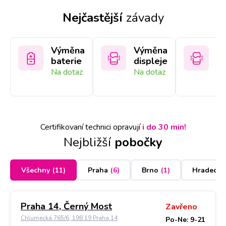
Nejčastější
závady
Výměna
Výměna
V
baterie
displeje
sk
Na dotaz
Na dotaz
Na
Certifikovaní technici opravují
i do 30 min!
Nejbližší
pobočky
Všechny
(
11
)
Praha
(
6
)
Brno
(
1
)
Hradec K
Praha 14, Černý Most
Zavřeno
Chlumecká 765/6, 198 19 Praha 14
Po-Ne: 9-21