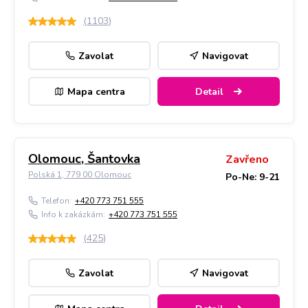
(
1103
)
Zavolat
Navigovat
Mapa centra
Detail
Olomouc, Šantovka
Zavřeno
Polská 1, 779 00 Olomouc
Po-Ne: 9-21
Telefon:
+420 773 751 555
Info k zakázkám:
+420 773 751 555
(
425
)
Zavolat
Navigovat