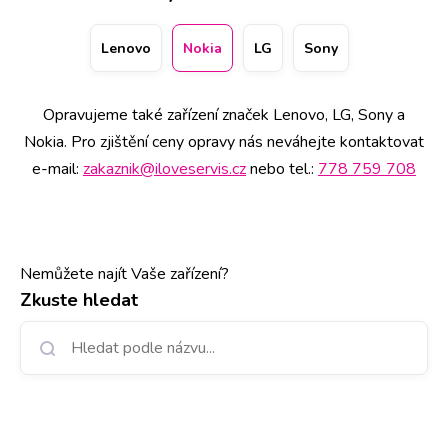
nebo nestandardního chování, může diagnostika Ostatní
značky Nokia vyžadovat času více. Přednostní obsluhu vám
Lenovo
Nokia
LG
Sony
přitom zajistí rezervace (telefonicky nebo přes webové
stránky) konkrétního data na vybrané pobočce na 11
Opravujeme také zařízení značek Lenovo, LG, Sony a
místech po ČR.
Nokia. Pro zjištění ceny opravy nás neváhejte kontaktovat
e-mail:
zakaznik@iloveservis.cz
nebo tel.:
778 759 708
Nemůžete najít Vaše zařízení?
Zkuste hledat