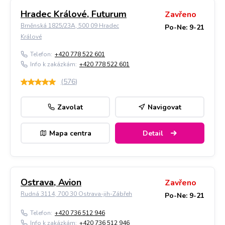
Hradec Králové, Futurum
Zavřeno
Brněnská 1825/23A, 500 09 Hradec
Po-Ne: 9-21
Králové
Telefon:
+420 778 522 601
Info k zakázkám:
+420 778 522 601
(
576
)
Zavolat
Navigovat
Mapa centra
Detail
Ostrava, Avion
Zavřeno
Rudná 3114, 700 30 Ostrava-jih-Zábřeh
Po-Ne: 9-21
Telefon:
+420 736 512 946
Info k zakázkám:
+420 736 512 946