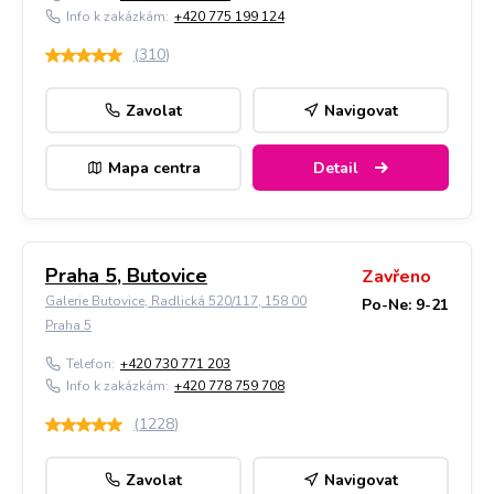
Info k zakázkám:
+420 775 199 124
(
310
)
Zavolat
Navigovat
Mapa centra
Detail
Praha 5, Butovice
Zavřeno
Galerie Butovice, Radlická 520/117, 158 00
Po-Ne: 9-21
Praha 5
Telefon:
+420 730 771 203
Info k zakázkám:
+420 778 759 708
(
1228
)
Zavolat
Navigovat