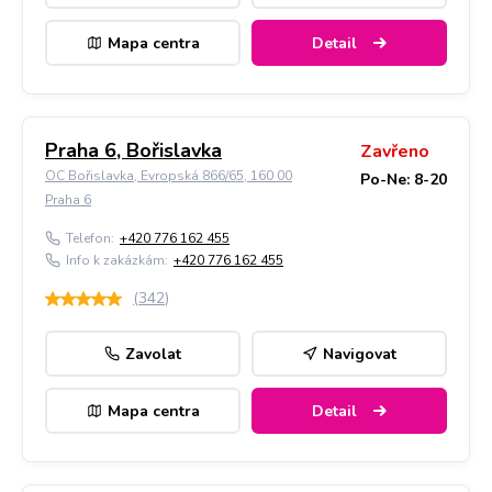
Mapa centra
Detail
Praha 6, Bořislavka
Zavřeno
OC Bořislavka, Evropská 866/65, 160 00
Po-Ne: 8-20
Praha 6
Telefon:
+420 776 162 455
Info k zakázkám:
+420 776 162 455
(
342
)
Zavolat
Navigovat
Mapa centra
Detail