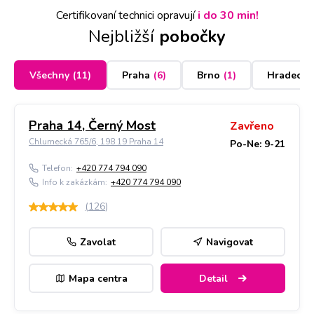
Certifikovaní technici opravují
i do 30 min!
Nejbližší
pobočky
Všechny
(
11
)
Praha
(
6
)
Brno
(
1
)
Hradec K
Praha 14, Černý Most
Zavřeno
Chlumecká 765/6, 198 19 Praha 14
Po-Ne: 9-21
Telefon:
+420 774 794 090
Info k zakázkám:
+420 774 794 090
(
126
)
Zavolat
Navigovat
Mapa centra
Detail