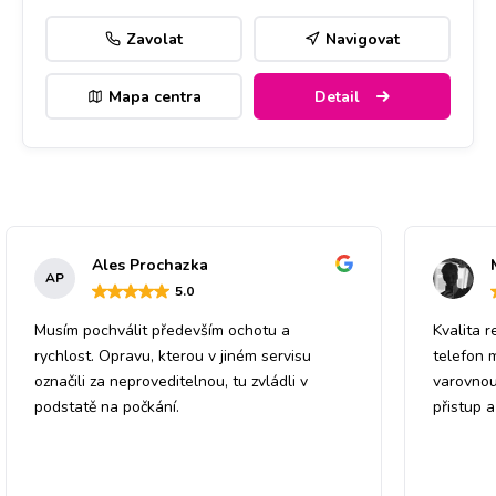
Zavolat
Navigovat
Mapa centra
Detail
Ales Prochazka
AP
5
.0
Musím pochválit především ochotu a
Kvalita r
rychlost. Opravu, kterou v jiném servisu
telefon 
označili za neproveditelnou, tu zvládli v
varovnou
podstatě na počkání.
přistup 