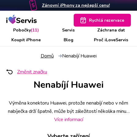
Zánovní iPhony za nejlepší cenu!
Rychlá rezervace
Pobočky
(11)
Servis
Záchrana dat
Koupit iPhone
Blog
Proč iLoveServis
Domů
Nenabíjí Huawei
Změnit značku
Nenabíjí Huawei
Výměna konektoru Huawei, protože nenabíjí nebo v něm
nabíječka drží špatně, může být záležitostí několika minut,
případně půl hodiny. V některých případech ho totiž není
Více informací
třeba měnit, ale postačí pouze oprava. Abyste měli jistotu
Vyberte zařízení
přednostního obsloužení, doporučujeme rezervovat si