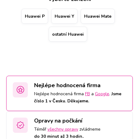
přesný termín a čas na webu, případně zavoláním na
konkrétní pobočku. Eventuálně k vám ale můžeme zdarma
Huawei P
Huawei Y
Huawei Mate
poslat kurýra.
ostatní Huawei
Nejlépe hodnocená firma
Nejlépe hodnocená firma
FB
a
Google
.
Jsme
číslo 1 v Česku. Děkujeme.
Opravy na počkání
Téměř
všechny opravy
zvládneme
do 30 minut až 3 hodin.
.