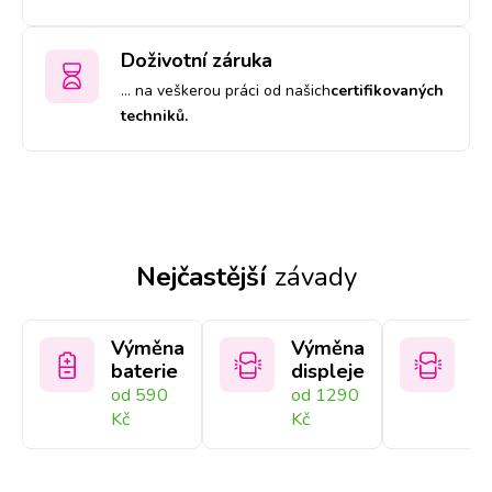
Doživotní záruka
… na veškerou práci od našich
certifikovaných
techniků.
Nejčastější
závady
Výměna
Výměna
V
baterie
displeje
sk
od 590
od 1290
Na
Kč
Kč