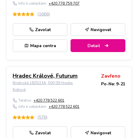
Info k zakázkám:
+420 778 759 707
(
1666
)
Zavolat
Navigovat
Mapa centra
Detail
Hradec Králové, Futurum
Zavřeno
Brněnská 1825/23A, 500 09 Hradec
Po-Ne: 9-21
Králové
Telefon:
+420 778 522 601
Info k zakázkám:
+420 778 522 601
(
576
)
Zavolat
Navigovat