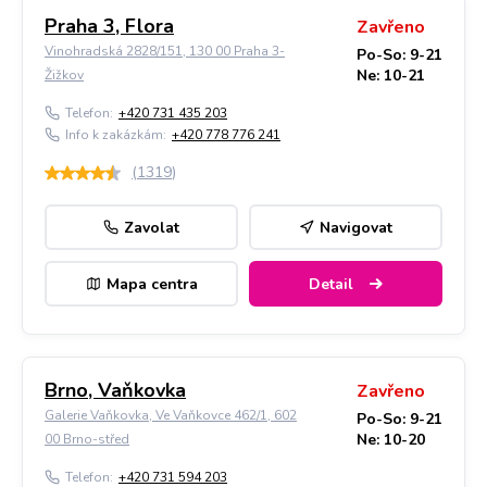
Praha 3, Flora
Zavřeno
Vinohradská 2828/151, 130 00 Praha 3-
Po-So: 9-21
Ne: 10-21
Žižkov
Telefon:
+420 731 435 203
Info k zakázkám:
+420 778 776 241
(
1319
)
Zavolat
Navigovat
Mapa centra
Detail
Brno, Vaňkovka
Zavřeno
Galerie Vaňkovka, Ve Vaňkovce 462/1, 602
Po-So: 9-21
Ne: 10-20
00 Brno-střed
Telefon:
+420 731 594 203