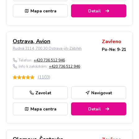
Mapa centra
Detail
Ostrava, Avion
Zavřeno
Rudná 3114, 700 30 Ostrava-jih-Zábřeh
Po-Ne: 9-21
Telefon:
+420 736 512 946
Info k zakázkám:
+420 736 512 946
(
1103
)
Zavolat
Navigovat
Mapa centra
Detail