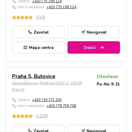
Telefon:
+420 775 199 124
Info k zakázkám:
+420 775 199 124
(
310
)
Zavolat
Navigovat
Mapa centra
Detail
Praha 5, Butovice
Otevřeno
Galerie Butovice, Radlická 520/117, 158 00
Po-Ne: 9-21
Praha 5
Telefon:
+420 730 771 203
Info k zakázkám:
+420 778 759 708
(
1228
)
Zavolat
Navigovat