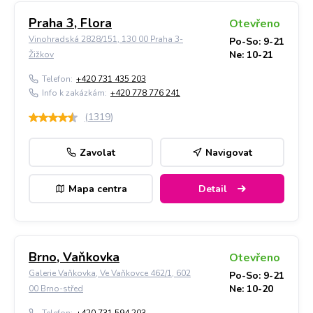
Praha 3, Flora
Otevřeno
Vinohradská 2828/151, 130 00 Praha 3-
Po-So: 9-21
Ne: 10-21
Žižkov
Telefon:
+420 731 435 203
Info k zakázkám:
+420 778 776 241
(
1319
)
Zavolat
Navigovat
Mapa centra
Detail
Brno, Vaňkovka
Otevřeno
Galerie Vaňkovka, Ve Vaňkovce 462/1, 602
Po-So: 9-21
Ne: 10-20
00 Brno-střed