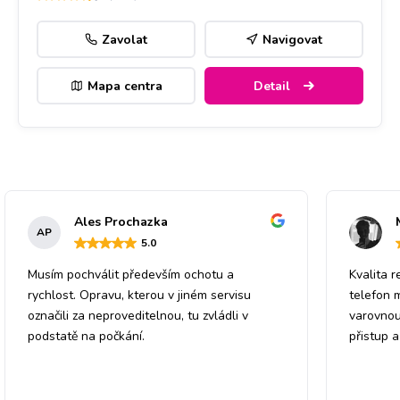
Zavolat
Navigovat
Mapa centra
Detail
Ales Prochazka
AP
5
.0
Musím pochválit především ochotu a
Kvalita r
rychlost. Opravu, kterou v jiném servisu
telefon 
označili za neproveditelnou, tu zvládli v
varovnou
podstatě na počkání.
přistup 