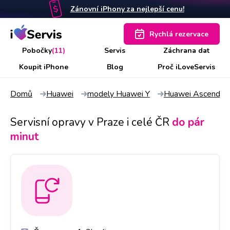
Zánovní iPhony za nejlepší cenu!
Rychlá rezervace
Pobočky
(11)
Servis
Záchrana dat
Koupit iPhone
Blog
Proč iLoveServis
Domů
Huawei
modely Huawei Y
Huawei Ascend Y
Servisní opravy v Praze i celé ČR
do pár
minut