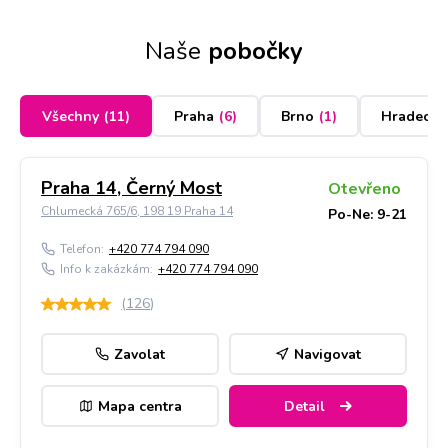
Naše
pobočky
Všechny
(
11
)
Praha
(
6
)
Brno
(
1
)
Hradec K
Praha 14, Černý Most
Otevřeno
Chlumecká 765/6, 198 19 Praha 14
Po-Ne: 9-21
Telefon:
+420 774 794 090
Info k zakázkám:
+420 774 794 090
(
126
)
Zavolat
Navigovat
Mapa centra
Detail