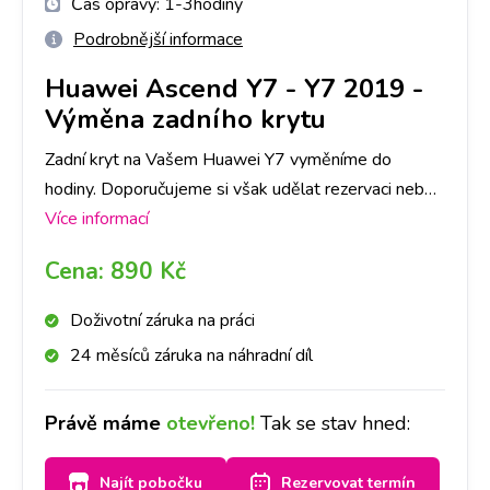
Čas opravy:
1-3hodiny
Podrobnější informace
Huawei Ascend Y7
-
Y7 2019 -
Výměna zadního krytu
Zadní kryt na Vašem Huawei Y7 vyměníme do
hodiny. Doporučujeme si však udělat rezervaci nebo
zavolat na vybranou pobočku, ať pro Vás máme
Více informací
připravený díl ve Vámi požadované barvě.
Cena:
890 Kč
Doživotní záruka na práci
24 měsíců záruka na náhradní díl
Právě máme
otevřeno!
Tak se stav hned:
Najít pobočku
Rezervovat termín