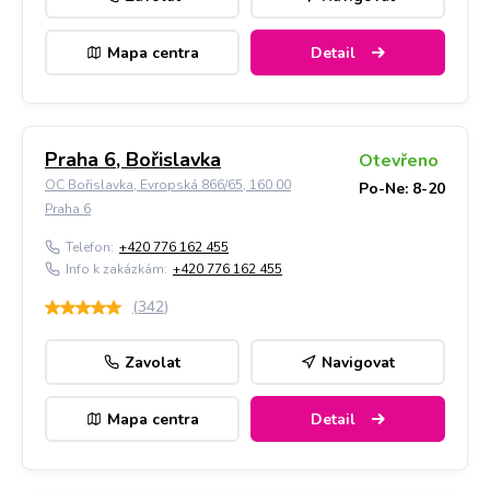
Mapa centra
Detail
Praha 6, Bořislavka
Otevřeno
OC Bořislavka, Evropská 866/65, 160 00
Po-Ne: 8-20
Praha 6
Telefon:
+420 776 162 455
Info k zakázkám:
+420 776 162 455
(
342
)
Zavolat
Navigovat
Mapa centra
Detail