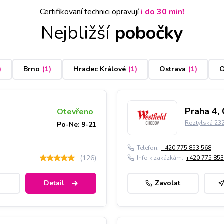
Certifikovaní technici opravují
i do 30 min!
Nejbližší
pobočky
)
Brno
(
1
)
Hradec Králové
(
1
)
Ostrava
(
1
)
O
Praha 4,
Otevřeno
Roztylská 23
Po-Ne: 9-21
Telefon:
+420 775 853 568
(
126
)
Info k zakázkám:
+420 775 853
Detail
Zavolat