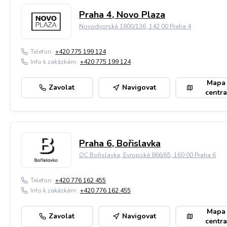
Praha 4, Novo Plaza
Novodvorská 1800/136, 142 00 Praha 4
Telefon:
+420 775 199 124
Info k zakázkám:
+420 775 199 124
Mapa
Zavolat
Navigovat
centra
Praha 6, Bořislavka
OC Bořislavka, Evropská 866/65, 160 00 Praha 6
Telefon:
+420 776 162 455
Info k zakázkám:
+420 776 162 455
Mapa
Zavolat
Navigovat
centra