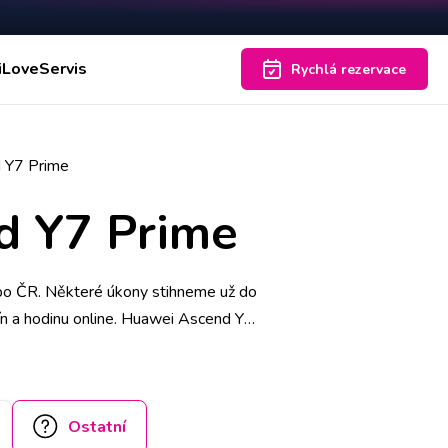
iLoveServis
Rychlá rezervace
d Y7 Prime
d Y7 Prime
 po ČR. Některé úkony stihneme už do
mín a hodinu online. Huawei Ascend Y7
e podtrhujeme doživotní zárukou a za
Ostatní