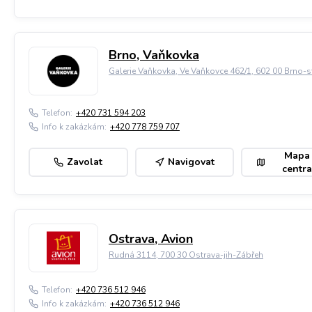
Brno, Vaňkovka
Galerie Vaňkovka, Ve Vaňkovce 462/1, 602 00 Brno-s
Telefon:
+420 731 594 203
Info k zakázkám:
+420 778 759 707
Mapa
Zavolat
Navigovat
centra
Ostrava, Avion
Rudná 3114, 700 30 Ostrava-jih-Zábřeh
Telefon:
+420 736 512 946
Info k zakázkám:
+420 736 512 946