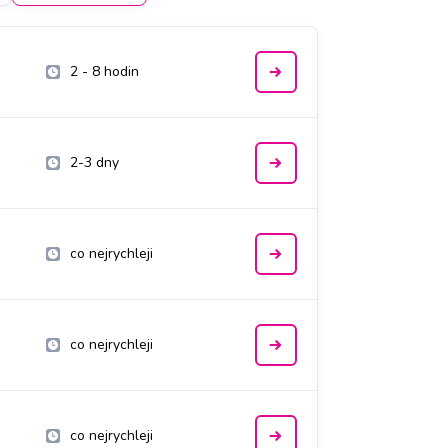
2 - 8 hodin
2-3 dny
co nejrychleji
co nejrychleji
co nejrychleji