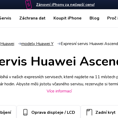
Zánovní iPhony za nejlepší cenu!
Servis
Záchrana dat
Koupit iPhone
Blog
Proč 
Huawei
modely Huawei Y
Expresní servis Huawei Ascen
servis Huawei Ascen
há v našich expresních servisech, které najdete na 11 místech
pár hodin. Abyste měli jistotu včasného servisu, rezervujte si ter
yzvednout náš kurýr, který vám ho poté zaveze zpět. Kvalitu prác
Více informací
díly ručíme nadstandardně 2 roky.
bíjení
Oprava displeje / LCD
Zadní kryt