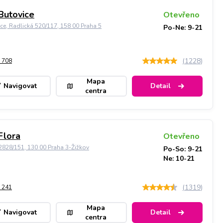
Butovice
Otevřeno
ice, Radlická 520/117, 158 00 Praha 5
Po-Ne: 9-21
(
1228
)
 708
Mapa
Navigovat
Detail
centra
Flora
Otevřeno
828/151, 130 00 Praha 3-Žižkov
Po-So: 9-21
Ne: 10-21
(
1319
)
 241
Mapa
Navigovat
Detail
centra