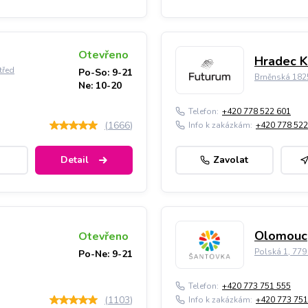
Otevřeno
Hradec K
třed
Po-So: 9-21
Brněnská 182
Ne: 10-20
Telefon:
+420 778 522 601
(
1666
)
Info k zakázkám:
+420 778 522
Detail
Zavolat
Olomouc,
Otevřeno
Polská 1, 77
Po-Ne: 9-21
Telefon:
+420 773 751 555
(
1103
)
Info k zakázkám:
+420 773 751