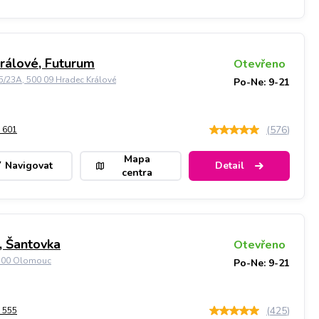
rálové, Futurum
Otevřeno
5/23A, 500 09 Hradec Králové
Po-Ne: 9-21
(
576
)
 601
Mapa
Navigovat
Detail
centra
 Šantovka
Otevřeno
9 00 Olomouc
Po-Ne: 9-21
(
425
)
 555