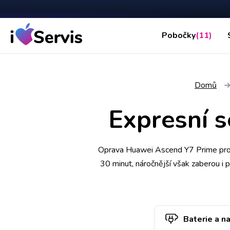
Pobočky
(11)
Domů
Expresní 
Oprava Huawei Ascend Y7 Prime probí
30 minut, náročnější však zaberou i 
Prime k opravě si u vás také může v
Baterie a na