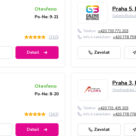
Praha 5, 
Otevřeno
Galerie Butov
Po-Ne: 9-21
Telefon:
+420 730 771 203
(
310
)
Info k zakázkám:
+420 778 759
Detail
Zavolat
Praha 3, 
Otevřeno
Vinohradská 2
Po-Ne: 8-20
Telefon:
+420 731 435 203
(
342
)
Info k zakázkám:
+420 778 776
Detail
Zavolat