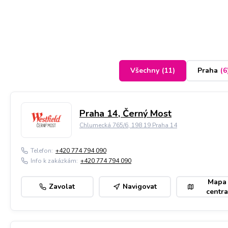
Všechny
(
11
)
Praha
(
6
Praha 14, Černý Most
Chlumecká 765/6, 198 19 Praha 14
Telefon:
+420 774 794 090
Info k zakázkám:
+420 774 794 090
Mapa
Zavolat
Navigovat
centra