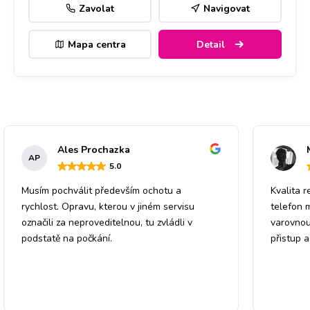
Zavolat
Navigovat
Mapa centra
Detail
Ales Prochazka
AP
5
.0
Musím pochválit především ochotu a
Kvalita r
rychlost. Opravu, kterou v jiném servisu
telefon 
označili za neproveditelnou, tu zvládli v
varovnou
podstatě na počkání.
přistup 