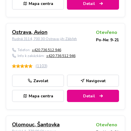
Mapa centra
Detail
Ostrava, Avion
Otevřeno
Rudná 3114, 700 30 Ostrava-jih-Zábřeh
Po-Ne: 9-21
Telefon:
+420 736 512 946
Info k zakázkám:
+420 736 512 946
(
1103
)
Zavolat
Navigovat
Mapa centra
Detail
Olomouc, Šantovka
Otevřeno