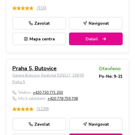
(
310
)
Zavolat
Navigovat
Mapa centra
Detail
Praha 5, Butovice
Otevřeno
Galerie Butovice, Radlická 520/117, 158 00
Po-Ne: 9-21
Praha 5
Telefon:
+420 730 771 203
Info k zakázkám:
+420 778 759 708
(
1228
)
Zavolat
Navigovat