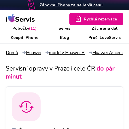
Zánovní iPhony za nejlepší cenu!
Rychlá rezervace
Pobočky
(11)
Servis
Záchrana dat
Koupit iPhone
Blog
Proč iLoveServis
Domů
Huawei
modely Huawei P
Huawei Ascend P
Servisní opravy v Praze i celé ČR
do pár
minut