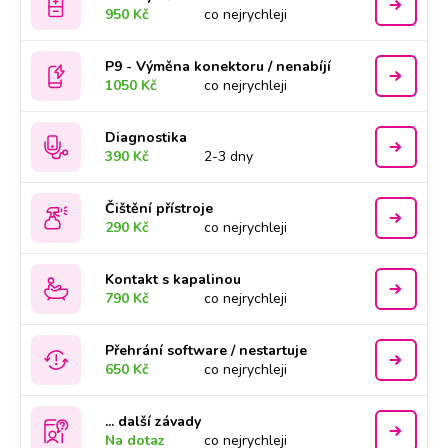
950 Kč
co nejrychleji
P9 - Výměna konektoru / nenabíjí
1050 Kč
co nejrychleji
Diagnostika
390 Kč
2-3 dny
Čištění přístroje
290 Kč
co nejrychleji
Kontakt s kapalinou
790 Kč
co nejrychleji
Přehrání software / nestartuje
650 Kč
co nejrychleji
... další závady
Na dotaz
co nejrychleji