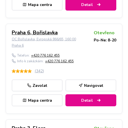
Mapa centra
Detail
Praha 6, Bořislavka
Otevřeno
OC Bořislavka, Evropská 866/65, 160 00
Po-Ne: 8-20
Praha 6
Telefon:
+420 776 162 455
Info k zakázkám:
+420 776 162 455
(
342
)
Zavolat
Navigovat
Mapa centra
Detail