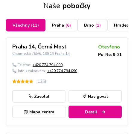
Naše
pobočky
Všechny
(
11
)
Praha
(
6
)
Brno
(
1
)
Hradec K
Praha 14, Černý Most
Otevřeno
Chlumecká 765/6, 198 19 Praha 14
Po-Ne: 9-21
Telefon:
+420 774 794 090
Info k zakázkám:
+420 774 794 090
(
126
)
Zavolat
Navigovat
Mapa centra
Detail