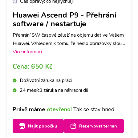
Čas opravy:
co nejrychleji
Huawei Ascend P9
-
Přehrání
software / nestartuje
Přehrání SW časově záleží na objemu dat ve Vašem
Huawei. Vzhledem k tomu, že heslo obrazovky slouží
jako ochrana dat ve Vašem telefonu, je nutné počítat
Více informací
se ztrátou všech dat. Doporučujeme tedy jejich
Cena:
650 Kč
zálohu.
Doživotní záruka na práci
24 měsíců záruka na náhradní díl
Právě máme
otevřeno!
Tak se stav hned:
Najít pobočku
Rezervovat termín