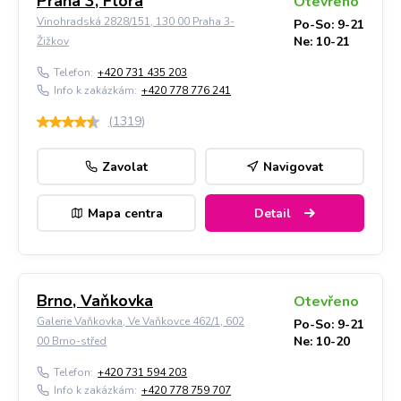
Praha 3, Flora
Otevřeno
Vinohradská 2828/151, 130 00 Praha 3-
Po-So: 9-21
Ne: 10-21
Žižkov
Telefon:
+420 731 435 203
Info k zakázkám:
+420 778 776 241
(
1319
)
Zavolat
Navigovat
Mapa centra
Detail
Brno, Vaňkovka
Otevřeno
Galerie Vaňkovka, Ve Vaňkovce 462/1, 602
Po-So: 9-21
Ne: 10-20
00 Brno-střed
Telefon:
+420 731 594 203
Info k zakázkám:
+420 778 759 707