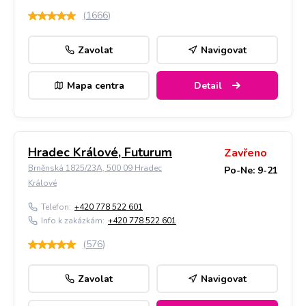
(
1666
)
Zavolat
Navigovat
Mapa centra
Detail
Hradec Králové, Futurum
Zavřeno
Brněnská 1825/23A, 500 09 Hradec
Po-Ne: 9-21
Králové
Telefon:
+420 778 522 601
Info k zakázkám:
+420 778 522 601
(
576
)
Zavolat
Navigovat