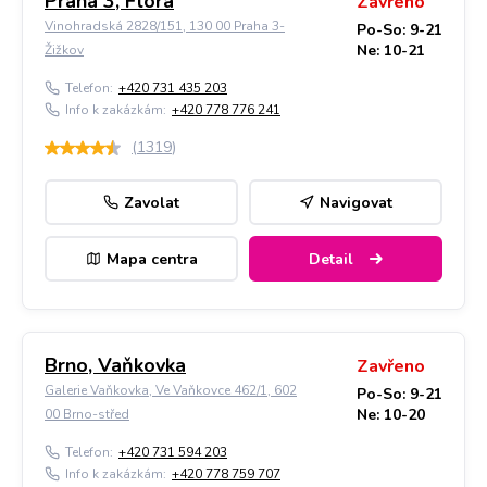
Praha 3, Flora
Zavřeno
Vinohradská 2828/151, 130 00 Praha 3-
Po-So: 9-21
Ne: 10-21
Žižkov
Telefon:
+420 731 435 203
Info k zakázkám:
+420 778 776 241
(
1319
)
Zavolat
Navigovat
Mapa centra
Detail
Brno, Vaňkovka
Zavřeno
Galerie Vaňkovka, Ve Vaňkovce 462/1, 602
Po-So: 9-21
Ne: 10-20
00 Brno-střed
Telefon:
+420 731 594 203
Info k zakázkám:
+420 778 759 707