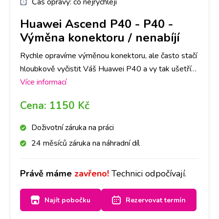
Čas opravy:
co nejrychleji
Huawei Ascend P40
-
P40 -
Výměna konektoru / nenabíjí
Rychle opravíme výměnou konektoru, ale často stačí
hloubkově vyčistit Váš Huawei P40 a vy tak ušetříte
čas i peníze. Nejlepší je nyní se zastavit na jakékoliv
Více informací
pobočce a hned se na to mrkneme.
Cena:
1150 Kč
Doživotní záruka na práci
24 měsíců záruka na náhradní díl
Právě máme
zavřeno!
Technici odpočívají.
Najít pobočku
Rezervovat termín