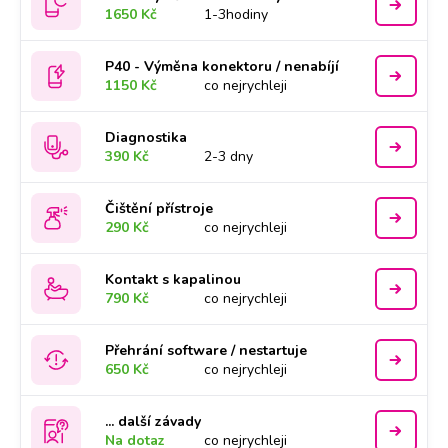
1650 Kč
1-3hodiny
P40 - Výměna konektoru / nenabíjí
1150 Kč
co nejrychleji
Diagnostika
390 Kč
2-3 dny
Čištění přístroje
290 Kč
co nejrychleji
Kontakt s kapalinou
790 Kč
co nejrychleji
Přehrání software / nestartuje
650 Kč
co nejrychleji
... další závady
Na dotaz
co nejrychleji