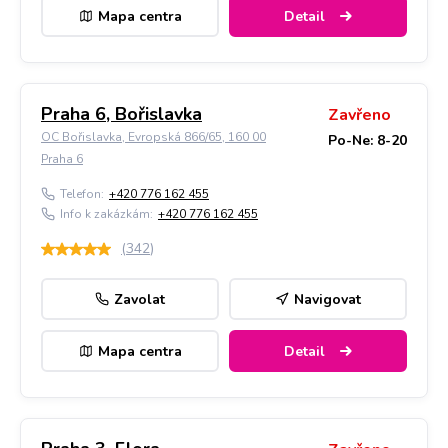
Mapa centra
Detail
Praha 6, Bořislavka
Zavřeno
OC Bořislavka, Evropská 866/65, 160 00
Po-Ne: 8-20
Praha 6
Telefon:
+420 776 162 455
Info k zakázkám:
+420 776 162 455
(
342
)
Zavolat
Navigovat
Mapa centra
Detail