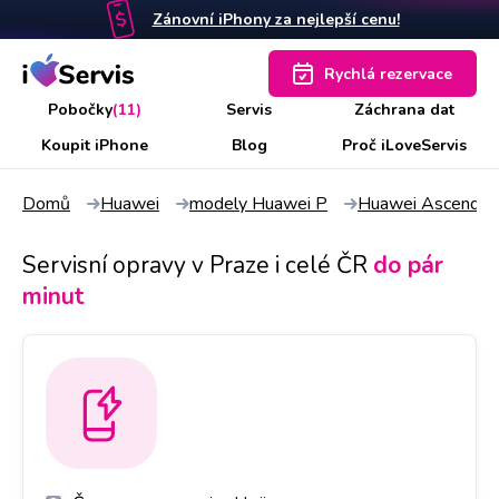
Zánovní iPhony za nejlepší cenu!
Rychlá rezervace
Pobočky
(11)
Servis
Záchrana dat
Koupit iPhone
Blog
Proč iLoveServis
Domů
Huawei
modely Huawei P
Huawei Ascend 
Servisní opravy v Praze i celé ČR
do pár
minut