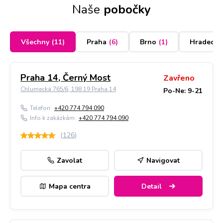
Naše
pobočky
Všechny
(
11
)
Praha
(
6
)
Brno
(
1
)
Hradec K
Praha 14, Černý Most
Zavřeno
Chlumecká 765/6, 198 19 Praha 14
Po-Ne: 9-21
Telefon:
+420 774 794 090
Info k zakázkám:
+420 774 794 090
(
126
)
Zavolat
Navigovat
Mapa centra
Detail