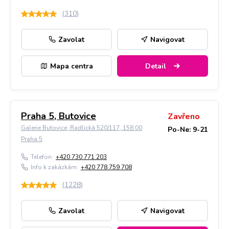
(
310
)
Zavolat
Navigovat
Mapa centra
Detail
Praha 5, Butovice
Zavřeno
Galerie Butovice, Radlická 520/117, 158 00
Po-Ne: 9-21
Praha 5
Telefon:
+420 730 771 203
Info k zakázkám:
+420 778 759 708
(
1228
)
Zavolat
Navigovat