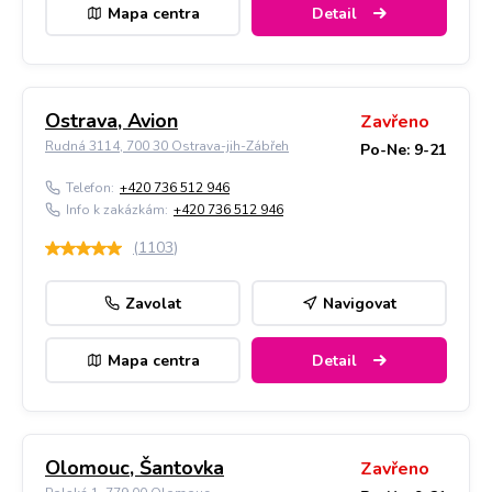
Mapa centra
Detail
Ostrava, Avion
Zavřeno
Rudná 3114, 700 30 Ostrava-jih-Zábřeh
Po-Ne: 9-21
Telefon:
+420 736 512 946
Info k zakázkám:
+420 736 512 946
(
1103
)
Zavolat
Navigovat
Mapa centra
Detail
Olomouc, Šantovka
Zavřeno