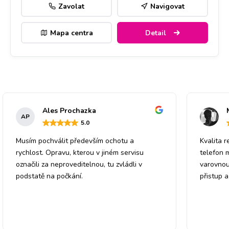
Zavolat
Navigovat
Mapa centra
Detail
Ales Prochazka
AP
5
.0
Musím pochválit především ochotu a
Kvalita r
rychlost. Opravu, kterou v jiném servisu
telefon 
označili za neproveditelnou, tu zvládli v
varovnou
podstatě na počkání.
přistup 