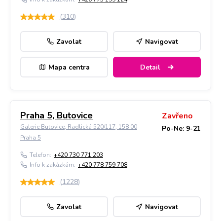
(
310
)
Zavolat
Navigovat
Mapa centra
Detail
Praha 5, Butovice
Zavřeno
Galerie Butovice, Radlická 520/117, 158 00
Po-Ne: 9-21
Praha 5
Telefon:
+420 730 771 203
Info k zakázkám:
+420 778 759 708
(
1228
)
Zavolat
Navigovat