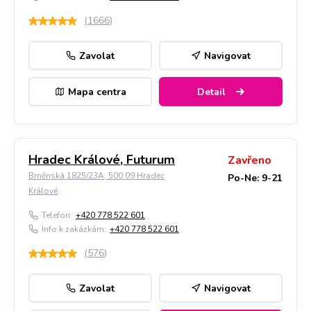
(
1666
)
Zavolat
Navigovat
Mapa centra
Detail
Hradec Králové, Futurum
Zavřeno
Brněnská 1825/23A, 500 09 Hradec
Po-Ne: 9-21
Králové
Telefon:
+420 778 522 601
Info k zakázkám:
+420 778 522 601
(
576
)
Zavolat
Navigovat