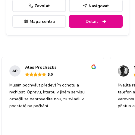
Zavolat
Navigovat
Mapa centra
Detail
Ales Prochazka
AP
5
.0
Musím pochválit především ochotu a
Kvalita r
rychlost. Opravu, kterou v jiném servisu
telefon 
označili za neproveditelnou, tu zvládli v
varovnou
podstatě na počkání.
přistup 