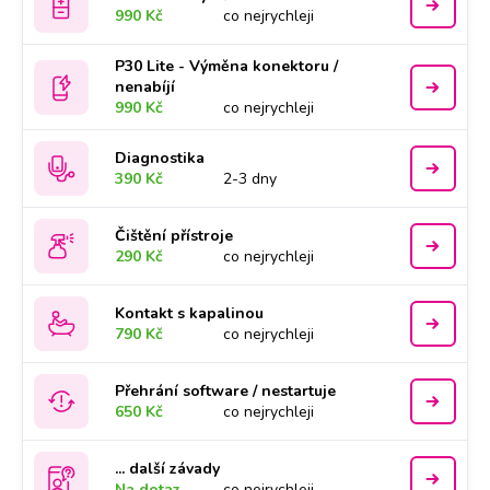
990 Kč
co nejrychleji
P30 Lite - Výměna konektoru /
nenabíjí
990 Kč
co nejrychleji
Diagnostika
390 Kč
2-3 dny
Čištění přístroje
290 Kč
co nejrychleji
Kontakt s kapalinou
790 Kč
co nejrychleji
Přehrání software / nestartuje
650 Kč
co nejrychleji
... další závady
Na dotaz
co nejrychleji