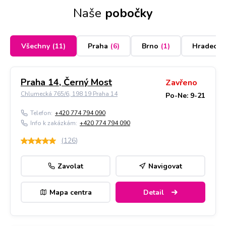
Naše
pobočky
Všechny
(
11
)
Praha
(
6
)
Brno
(
1
)
Hradec K
Praha 14, Černý Most
Zavřeno
Chlumecká 765/6, 198 19 Praha 14
Po-Ne: 9-21
Telefon:
+420 774 794 090
Info k zakázkám:
+420 774 794 090
(
126
)
Zavolat
Navigovat
Mapa centra
Detail