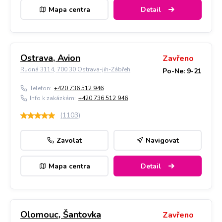
Mapa centra
Detail
Ostrava, Avion
Zavřeno
Rudná 3114, 700 30 Ostrava-jih-Zábřeh
Po-Ne: 9-21
Telefon:
+420 736 512 946
Info k zakázkám:
+420 736 512 946
(
1103
)
Zavolat
Navigovat
Mapa centra
Detail
Olomouc, Šantovka
Zavřeno