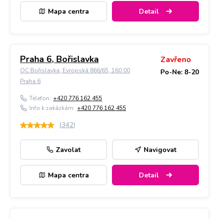
Mapa centra
Detail
Praha 6, Bořislavka
Zavřeno
OC Bořislavka, Evropská 866/65, 160 00
Po-Ne: 8-20
Praha 6
Telefon:
+420 776 162 455
Info k zakázkám:
+420 776 162 455
(
342
)
Zavolat
Navigovat
Mapa centra
Detail