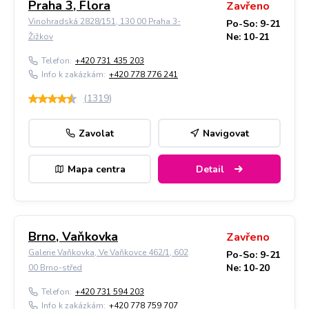
Praha 3, Flora
Zavřeno
Vinohradská 2828/151, 130 00 Praha 3-
Po-So: 9-21
Ne: 10-21
Žižkov
Telefon:
+420 731 435 203
Info k zakázkám:
+420 778 776 241
(
1319
)
Zavolat
Navigovat
Mapa centra
Detail
Brno, Vaňkovka
Zavřeno
Galerie Vaňkovka, Ve Vaňkovce 462/1, 602
Po-So: 9-21
Ne: 10-20
00 Brno-střed
Telefon:
+420 731 594 203
Info k zakázkám:
+420 778 759 707