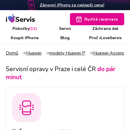
Zánovní iPhony za nejlepší cenu!
Rychlá rezervace
Pobočky
(11)
Servis
Záchrana dat
Koupit iPhone
Blog
Proč iLoveServis
Domů
Huawei
modely Huawei P
Huawei Ascend P
Servisní opravy v Praze i celé ČR
do pár
minut