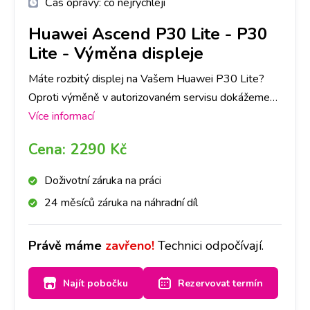
Čas opravy:
co nejrychleji
Huawei Ascend P30 Lite
-
P30
Lite - Výměna displeje
Máte rozbitý displej na Vašem Huawei P30 Lite?
Oproti výměně v autorizovaném servisu dokážeme
zaručit expresní provedení výměny a následnou
Více informací
záruku na provedenou výměnu.
Cena:
2290 Kč
Doživotní záruka na práci
24 měsíců záruka na náhradní díl
Právě máme
zavřeno!
Technici odpočívají.
Najít pobočku
Rezervovat termín