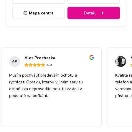
Mapa centra
Detail
Ales Prochazka
AP
5
.0
Musím pochválit především ochotu a
Kvalita r
rychlost. Opravu, kterou v jiném servisu
telefon 
označili za neproveditelnou, tu zvládli v
varovnou
podstatě na počkání.
přistup 