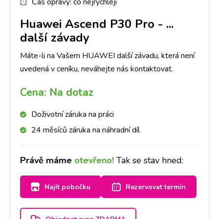
Čas opravy:
co nejrychleji
Huawei Ascend P30 Pro
-
...
další závady
Máte-li na Vašem HUAWEI další závadu, která není
uvedená v ceníku, neváhejte nás kontaktovat.
Cena:
Na dotaz
Doživotní záruka na práci
24 měsíců záruka na náhradní díl
Právě máme
otevřeno!
Tak se stav hned:
Najít pobočku
Rezervovat termín