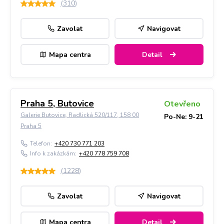
(
310
)
Zavolat
Navigovat
Mapa centra
Detail
Praha 5, Butovice
Otevřeno
Galerie Butovice, Radlická 520/117, 158 00
Po-Ne: 9-21
Praha 5
Telefon:
+420 730 771 203
Info k zakázkám:
+420 778 759 708
(
1228
)
Zavolat
Navigovat
Mapa centra
Detail