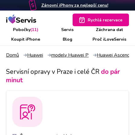
Zánovní iPhony za nejlepší cenu!
Rychlá rezervace
Pobočky
(11)
Servis
Záchrana dat
Koupit iPhone
Blog
Proč iLoveServis
Domů
Huawei
modely Huawei P
Huawei Ascend P
Servisní opravy v Praze i celé ČR
do pár
minut