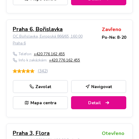
Praha 6, Bořislavka
Zavřeno
OC Bořislavka, Evropská 866/65, 160 00
Po-Ne: 8-20
Praha 6
Telefon:
+420 776 162 455
Info k zakázkám:
+420 776 162 455
(
342
)
Zavolat
Navigovat
Mapa centra
Detail
Praha 3, Flora
Otevřeno