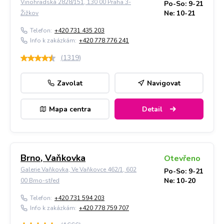
Vinohradská 2828/151, 130 00 Praha 3-
Po-So: 9-21
Ne: 10-21
Žižkov
Telefon:
+420 731 435 203
Info k zakázkám:
+420 778 776 241
(
1319
)
Zavolat
Navigovat
Mapa centra
Detail
Brno, Vaňkovka
Otevřeno
Galerie Vaňkovka, Ve Vaňkovce 462/1, 602
Po-So: 9-21
Ne: 10-20
00 Brno-střed
Telefon:
+420 731 594 203
Info k zakázkám:
+420 778 759 707