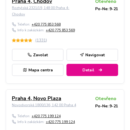
Praha 4, Chodov
Otevřeno
Roztylská 2321/19, 148 00 Praha 4-
Po-Ne: 9-21
Chodov
Telefon:
+420 775 853 568
Info k zakázkám:
+420 775 853 569
(
1331
)
Zavolat
Navigovat
Mapa centra
Detail
Praha 4, Novo Plaza
Otevřeno
Novodvorská 1800/136, 142 00 Praha 4
Po-Ne: 9-21
Telefon:
+420 775 199 124
Info k zakázkám:
+420 775 199 124