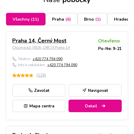
Všechny
(
11
)
Praha
(
6
)
Brno
(
1
)
Hradec K
Praha 14, Černý Most
Otevřeno
Chlumecká 765/6, 198 19 Praha 14
Po-Ne: 9-21
Telefon:
+420 774 794 090
Info k zakázkám:
+420 774 794 090
(
126
)
Zavolat
Navigovat
Mapa centra
Detail