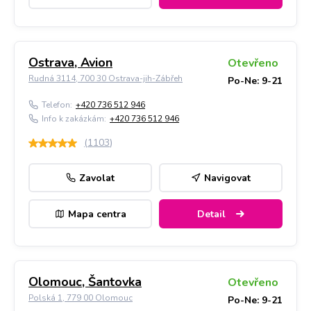
Ostrava, Avion
Otevřeno
Rudná 3114, 700 30 Ostrava-jih-Zábřeh
Po-Ne: 9-21
Telefon:
+420 736 512 946
Info k zakázkám:
+420 736 512 946
(
1103
)
Zavolat
Navigovat
Mapa centra
Detail
Olomouc, Šantovka
Otevřeno
Polská 1, 779 00 Olomouc
Po-Ne: 9-21