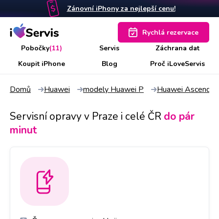
Zánovní iPhony za nejlepší cenu!
Rychlá rezervace
Pobočky
(11)
Servis
Záchrana dat
Koupit iPhone
Blog
Proč iLoveServis
Domů
Huawei
modely Huawei P
Huawei Ascend P
Servisní opravy v Praze i celé ČR
do pár
minut