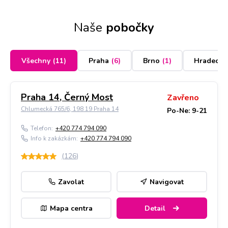
Naše
pobočky
Všechny
(
11
)
Praha
(
6
)
Brno
(
1
)
Hradec K
Praha 14, Černý Most
Zavřeno
Chlumecká 765/6, 198 19 Praha 14
Po-Ne: 9-21
Telefon:
+420 774 794 090
Info k zakázkám:
+420 774 794 090
(
126
)
Zavolat
Navigovat
Mapa centra
Detail