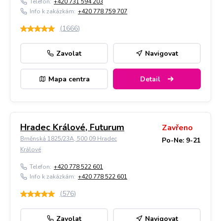
Telefon:
+420 731 594 203
Info k zakázkám:
+420 778 759 707
(
1666
)
Zavolat
Navigovat
Mapa centra
Detail
Hradec Králové, Futurum
Zavřeno
Brněnská 1825/23A, 500 09 Hradec
Po-Ne: 9-21
Králové
Telefon:
+420 778 522 601
Info k zakázkám:
+420 778 522 601
(
576
)
Zavolat
Navigovat