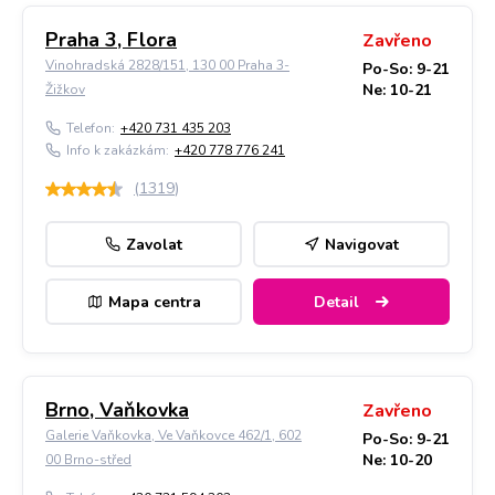
Praha 3, Flora
Zavřeno
Vinohradská 2828/151, 130 00 Praha 3-
Po-So: 9-21
Ne: 10-21
Žižkov
Telefon:
+420 731 435 203
Info k zakázkám:
+420 778 776 241
(
1319
)
Zavolat
Navigovat
Mapa centra
Detail
Brno, Vaňkovka
Zavřeno
Galerie Vaňkovka, Ve Vaňkovce 462/1, 602
Po-So: 9-21
Ne: 10-20
00 Brno-střed