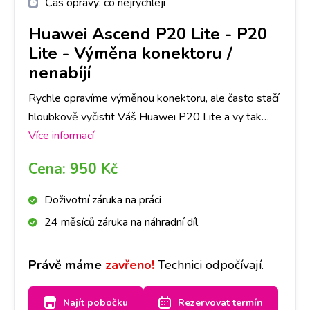
Čas opravy:
co nejrychleji
Huawei Ascend P20 Lite
-
P20
Lite - Výměna konektoru /
nenabíjí
Rychle opravíme výměnou konektoru, ale často stačí
hloubkově vyčistit Váš Huawei P20 Lite a vy tak
ušetříte čas i peníze. Nejlepší je nyní se zastavit na
Více informací
jakékoliv pobočce a hned se na to mrkneme.
Cena:
950 Kč
Doživotní záruka na práci
24 měsíců záruka na náhradní díl
Právě máme
zavřeno!
Technici odpočívají.
Najít pobočku
Rezervovat termín