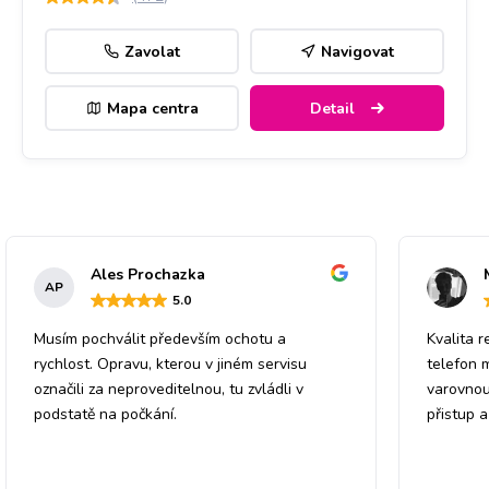
Zavolat
Navigovat
Mapa centra
Detail
Ales Prochazka
AP
5
.0
Musím pochválit především ochotu a
Kvalita r
rychlost. Opravu, kterou v jiném servisu
telefon 
označili za neproveditelnou, tu zvládli v
varovnou
podstatě na počkání.
přistup 