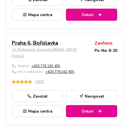
Mapa centra
Detail
Praha 6, Bořislavka
Zavřeno
OC Bořislavka, Evropská 866/65, 160 00
Po-Ne: 8-20
Praha 6
Telefon:
+420 776 162 455
Info k zakázkám:
+420 776 162 455
(
342
)
Zavolat
Navigovat
Mapa centra
Detail