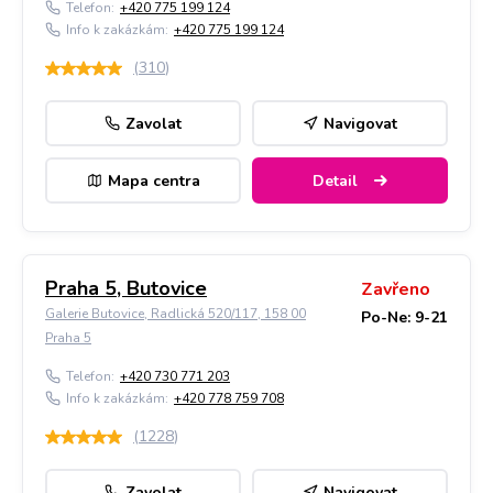
Telefon:
+420 775 199 124
Info k zakázkám:
+420 775 199 124
(
310
)
Zavolat
Navigovat
Mapa centra
Detail
Praha 5, Butovice
Zavřeno
Galerie Butovice, Radlická 520/117, 158 00
Po-Ne: 9-21
Praha 5
Telefon:
+420 730 771 203
Info k zakázkám:
+420 778 759 708
(
1228
)
Zavolat
Navigovat