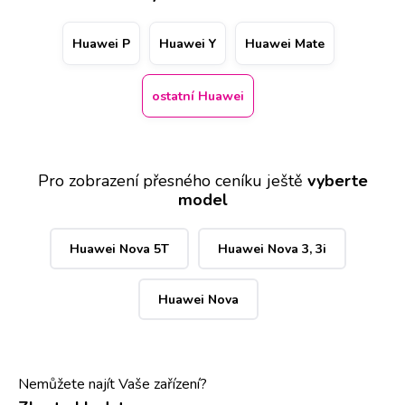
použité náhradní baterie pro ostatní Huawei ručíme 2letou
zárukou, zatímco na práci dáváme garanci doživotní.
Huawei P
Huawei Y
Huawei Mate
ostatní Huawei
Pro zobrazení přesného ceníku ještě
vyberte
model
Huawei Nova 5T
Huawei Nova 3, 3i
Huawei Nova
Nemůžete najít Vaše zařízení?