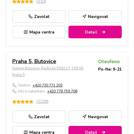
(
310
)
Zavolat
Navigovat
Mapa centra
Detail
Praha 5, Butovice
Otevřeno
Galerie Butovice, Radlická 520/117, 158 00
Po-Ne: 9-21
Praha 5
Telefon:
+420 730 771 203
Info k zakázkám:
+420 778 759 708
(
1228
)
Zavolat
Navigovat
Mapa centra
Detail