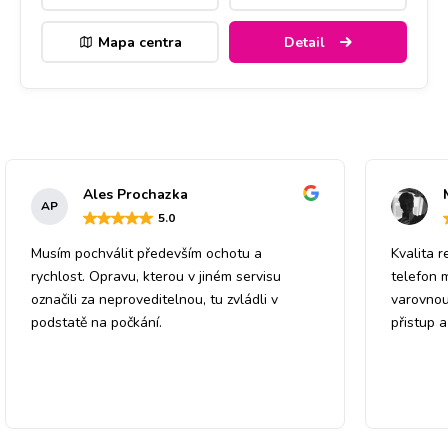
Mapa centra
Detail
Ales Prochazka
AP
5
.0
Musím pochválit především ochotu a
Kvalita r
rychlost. Opravu, kterou v jiném servisu
telefon 
označili za neproveditelnou, tu zvládli v
varovnou
podstatě na počkání.
přistup 