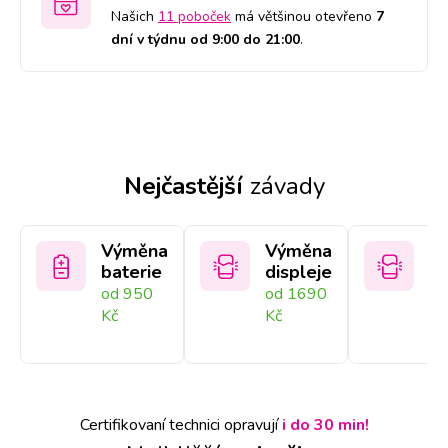
Našich
11 poboček
má většinou otevřeno
7
dní v týdnu od 9:00 do 21:00
.
Nejčastější
závady
Výměna
Výměna
V
baterie
displeje
sk
od 950
od 1690
Na
Kč
Kč
Certifikovaní technici opravují
i do 30 min!