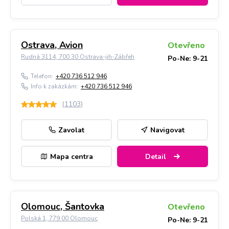
Ostrava, Avion
Otevřeno
Rudná 3114, 700 30 Ostrava-jih-Zábřeh
Po-Ne: 9-21
Telefon:
+420 736 512 946
Info k zakázkám:
+420 736 512 946
(
1103
)
Zavolat
Navigovat
Mapa centra
Detail
Olomouc, Šantovka
Otevřeno
Polská 1, 779 00 Olomouc
Po-Ne: 9-21