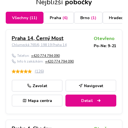
Nejbližší
pobočky
Všechny
(
11
)
Praha
(
6
)
Brno
(
1
)
Hradec K
Praha 14, Černý Most
Otevřeno
Chlumecká 765/6, 198 19 Praha 14
Po-Ne: 9-21
Telefon:
+420 774 794 090
Info k zakázkám:
+420 774 794 090
(
126
)
Zavolat
Navigovat
Mapa centra
Detail