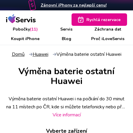
Zánovní iPhony za nejlepší cenu!
Rychlá rezervace
Pobočky
(11)
Servis
Záchrana dat
Koupit iPhone
Blog
Proč iLoveServis
Domů
Huawei
Výměna baterie ostatní Huawei
Výměna baterie ostatní
Huawei
Výměna baterie ostatní Huawei i na počkání do 30 minut
na 11 místech po ČR, kde si můžete telefonicky nebo přes
web rezervovat konkrétní datum i čas; ale pokud se k nám
Více informací
zrovna nedostanete, zdarma pošleme pro mobil kurýra,
Vyberte zařízení
který vám ho po opravě zase zaveze zpět. Za kvalitu