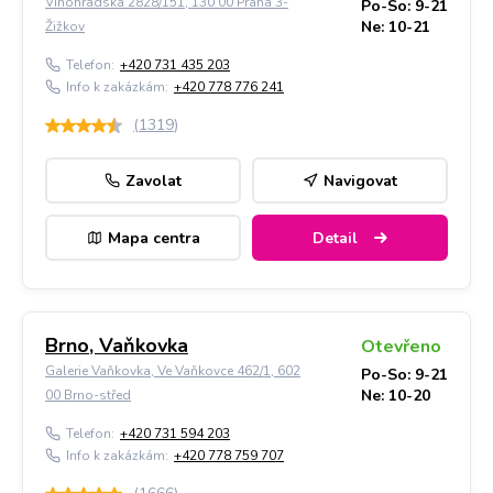
Vinohradská 2828/151, 130 00 Praha 3-
Po-So: 9-21
Ne: 10-21
Žižkov
Telefon:
+420 731 435 203
Info k zakázkám:
+420 778 776 241
(
1319
)
Zavolat
Navigovat
Mapa centra
Detail
Brno, Vaňkovka
Otevřeno
Galerie Vaňkovka, Ve Vaňkovce 462/1, 602
Po-So: 9-21
Ne: 10-20
00 Brno-střed
Telefon:
+420 731 594 203
Info k zakázkám:
+420 778 759 707