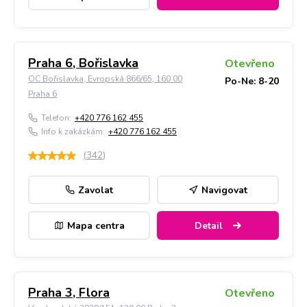
Praha 6, Bořislavka
Otevřeno
OC Bořislavka, Evropská 866/65, 160 00
Po-Ne: 8-20
Praha 6
Telefon:
+420 776 162 455
Info k zakázkám:
+420 776 162 455
(
342
)
Zavolat
Navigovat
Mapa centra
Detail
Praha 3, Flora
Otevřeno