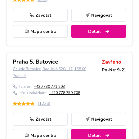
Zavolat
Navigovat
Mapa centra
Detail
Praha 5, Butovice
Zavřeno
Galerie Butovice, Radlická 520/117, 158 00
Po-Ne: 9-21
Praha 5
Telefon:
+420 730 771 203
Info k zakázkám:
+420 778 759 708
(
1228
)
Zavolat
Navigovat
Mapa centra
Detail