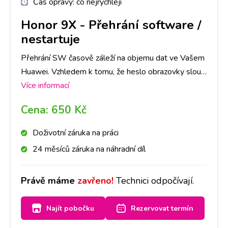
Čas opravy:
co nejrychleji
Honor 9X
-
Přehrání software /
nestartuje
Přehrání SW časově záleží na objemu dat ve Vašem
Huawei. Vzhledem k tomu, že heslo obrazovky slouží
jako ochrana dat ve Vašem telefonu, je nutné počítat
Více informací
se ztrátou všech dat. Doporučujeme tedy jejich
Cena:
650 Kč
zálohu.
Doživotní záruka na práci
24 měsíců záruka na náhradní díl
Právě máme
zavřeno!
Technici odpočívají.
Najít pobočku
Rezervovat termín