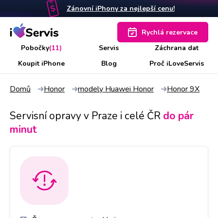
Zánovní iPhony za nejlepší cenu!
Rychlá rezervace
Pobočky
(11)
Servis
Záchrana dat
Koupit iPhone
Blog
Proč iLoveServis
Domů
Honor
modely Huawei Honor
Honor 9X
Servisní opravy v Praze i celé ČR
do pár
minut