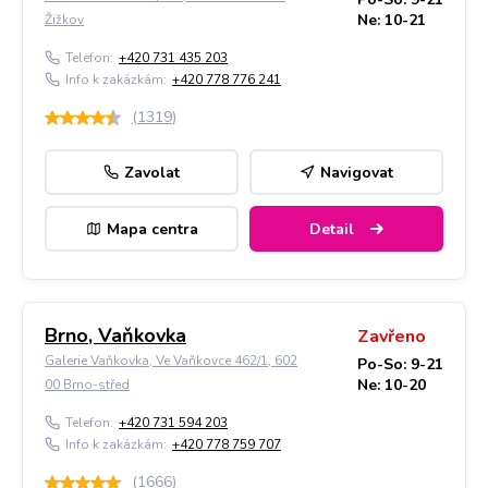
Ne: 10-21
Žižkov
Telefon:
+420 731 435 203
Info k zakázkám:
+420 778 776 241
(
1319
)
Zavolat
Navigovat
Mapa centra
Detail
Brno, Vaňkovka
Zavřeno
Galerie Vaňkovka, Ve Vaňkovce 462/1, 602
Po-So: 9-21
Ne: 10-20
00 Brno-střed
Telefon:
+420 731 594 203
Info k zakázkám:
+420 778 759 707
(
1666
)