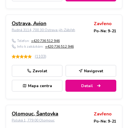
Ostrava, Avion
Zavřeno
Rudná 3114, 700 30 Ostrava-jih-Zábřeh
Po-Ne: 9-21
Telefon:
+420 736 512 946
Info k zakázkám:
+420 736 512 946
(
1103
)
Zavolat
Navigovat
Mapa centra
Detail
Olomouc, Šantovka
Zavřeno
Polská 1, 779 00 Olomouc
Po-Ne: 9-21