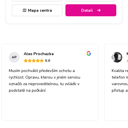
Mapa centra
Detail
Ales Prochazka
AP
5
.0
Musím pochválit především ochotu a
Kvalita r
rychlost. Opravu, kterou v jiném servisu
telefon 
označili za neproveditelnou, tu zvládli v
varovnou
podstatě na počkání.
přistup 