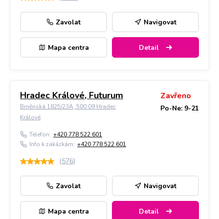
Zavolat
Navigovat
Mapa centra
Detail
Hradec Králové, Futurum
Zavřeno
Brněnská 1825/23A, 500 09 Hradec
Po-Ne: 9-21
Králové
Telefon:
+420 778 522 601
Info k zakázkám:
+420 778 522 601
(
576
)
Zavolat
Navigovat
Mapa centra
Detail