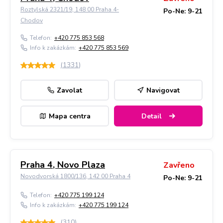
Roztylská 2321/19, 148 00 Praha 4-
Po-Ne: 9-21
Chodov
Telefon:
+420 775 853 568
Info k zakázkám:
+420 775 853 569
(
1331
)
Zavolat
Navigovat
Mapa centra
Detail
Praha 4, Novo Plaza
Zavřeno
Novodvorská 1800/136, 142 00 Praha 4
Po-Ne: 9-21
Telefon:
+420 775 199 124
Info k zakázkám:
+420 775 199 124
(
310
)