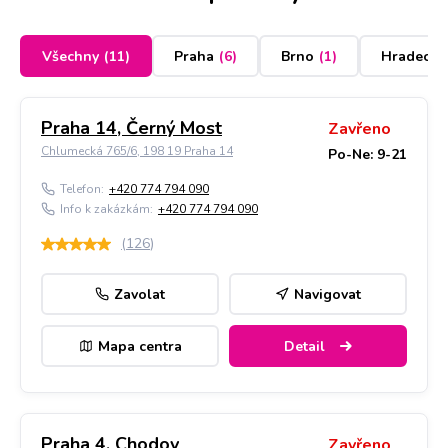
Všechny
(
11
)
Praha
(
6
)
Brno
(
1
)
Hradec K
Praha 14, Černý Most
Zavřeno
Chlumecká 765/6, 198 19 Praha 14
Po-Ne: 9-21
Telefon:
+420 774 794 090
Info k zakázkám:
+420 774 794 090
(
126
)
Zavolat
Navigovat
Mapa centra
Detail
Praha 4, Chodov
Zavřeno