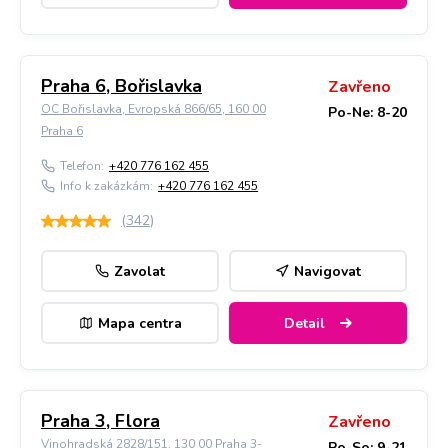
Praha 6, Bořislavka
Zavřeno
OC Bořislavka, Evropská 866/65, 160 00
Po-Ne: 8-20
Praha 6
Telefon:
+420 776 162 455
Info k zakázkám:
+420 776 162 455
(
342
)
Zavolat
Navigovat
Mapa centra
Detail
Praha 3, Flora
Zavřeno
Vinohradská 2828/151, 130 00 Praha 3-
Po-So: 9-21