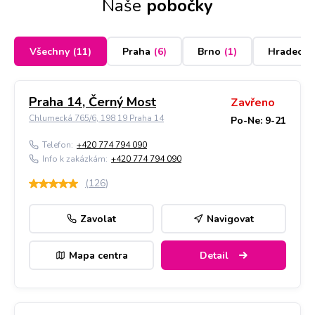
Naše
pobočky
Všechny
(
11
)
Praha
(
6
)
Brno
(
1
)
Hradec K
Praha 14, Černý Most
Zavřeno
Chlumecká 765/6, 198 19 Praha 14
Po-Ne: 9-21
Telefon:
+420 774 794 090
Info k zakázkám:
+420 774 794 090
(
126
)
Zavolat
Navigovat
Mapa centra
Detail