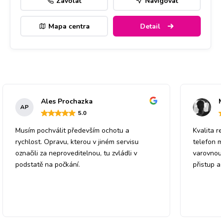
Zavolat
Navigovat
Mapa centra
Detail
Ales Prochazka
AP
5
.0
Musím pochválit především ochotu a
Kvalita r
rychlost. Opravu, kterou v jiném servisu
telefon 
označili za neproveditelnou, tu zvládli v
varovnou
podstatě na počkání.
přistup 