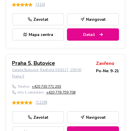
(
310
)
Zavolat
Navigovat
Mapa centra
Detail
Praha 5, Butovice
Zavřeno
Galerie Butovice, Radlická 520/117, 158 00
Po-Ne: 9-21
Praha 5
Telefon:
+420 730 771 203
Info k zakázkám:
+420 778 759 708
(
1228
)
Zavolat
Navigovat