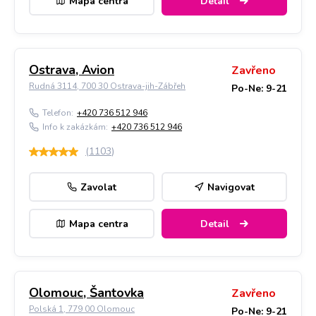
Mapa centra
Detail
Ostrava, Avion
Zavřeno
Rudná 3114, 700 30 Ostrava-jih-Zábřeh
Po-Ne: 9-21
Telefon:
+420 736 512 946
Info k zakázkám:
+420 736 512 946
(
1103
)
Zavolat
Navigovat
Mapa centra
Detail
Olomouc, Šantovka
Zavřeno
Polská 1, 779 00 Olomouc
Po-Ne: 9-21