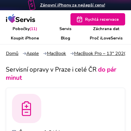
Zánovní iPhony za nejlepší cenu!
Rychlá rezervace
Pobočky
(11)
Servis
Záchrana dat
Koupit iPhone
Blog
Proč iLoveServis
Domů
Apple
MacBook
MacBook Pro – 13" 2020 
Servisní opravy v Praze i celé ČR
do pár
minut