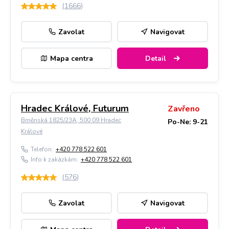
(
1666
)
Zavolat
Navigovat
Mapa centra
Detail
Hradec Králové, Futurum
Zavřeno
Brněnská 1825/23A, 500 09 Hradec
Po-Ne: 9-21
Králové
Telefon:
+420 778 522 601
Info k zakázkám:
+420 778 522 601
(
576
)
Zavolat
Navigovat