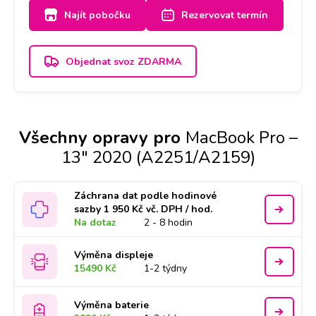
Najít pobočku
Rezervovat termín
Objednat svoz ZDARMA
Všechny opravy pro
MacBook Pro –
13" 2020 (A2251/A2159)
Záchrana dat podle hodinové
sazby 1 950 Kč vč. DPH / hod.
Na dotaz
2 - 8 hodin
Výměna displeje
15490 Kč
1-2 týdny
Výměna baterie