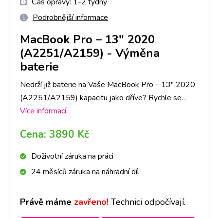
Čas opravy:
1-2 týdny
Podrobnější informace
MacBook Pro – 13" 2020
(A2251/A2159)
-
Výměna
baterie
Nedrží již baterie na Vaše MacBook Pro – 13" 2020
(A2251/A2159) kapacitu jako dříve? Rychle se
vybíjí? Doporučujeme si udělat rezervaci nebo
Více informací
zavolat na vybranou pobočku, abychom měli
Cena:
3890 Kč
připravenou baterii pro Váš přístroj a do půl hodiny
Vám baterii vyměníme.
Doživotní záruka na práci
24 měsíců záruka na náhradní díl
Právě máme
zavřeno!
Technici odpočívají.