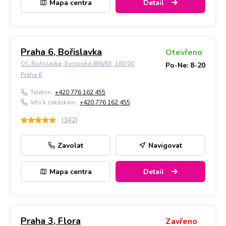
Mapa centra
Detail
Praha 6, Bořislavka
Otevřeno
OC Bořislavka, Evropská 866/65, 160 00
Po-Ne: 8-20
Praha 6
Telefon:
+420 776 162 455
Info k zakázkám:
+420 776 162 455
(
342
)
Zavolat
Navigovat
Mapa centra
Detail
Praha 3, Flora
Zavřeno