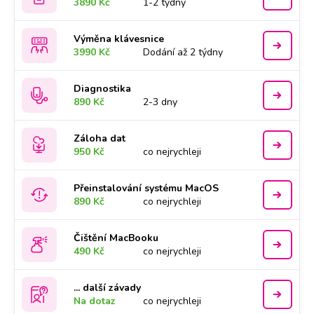
3890 Kč
1-2 týdny
Výměna klávesnice
3990 Kč
Dodání až 2 týdny
Diagnostika
890 Kč
2-3 dny
Záloha dat
950 Kč
co nejrychleji
Přeinstalování systému MacOS
890 Kč
co nejrychleji
Čištění MacBooku
490 Kč
co nejrychleji
... další závady
Na dotaz
co nejrychleji