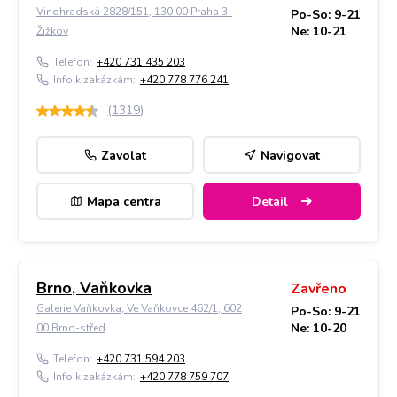
Vinohradská 2828/151, 130 00 Praha 3-
Po-So: 9-21
Ne: 10-21
Žižkov
Telefon:
+420 731 435 203
Info k zakázkám:
+420 778 776 241
(
1319
)
Zavolat
Navigovat
Mapa centra
Detail
Brno, Vaňkovka
Zavřeno
Galerie Vaňkovka, Ve Vaňkovce 462/1, 602
Po-So: 9-21
Ne: 10-20
00 Brno-střed
Telefon:
+420 731 594 203
Info k zakázkám:
+420 778 759 707