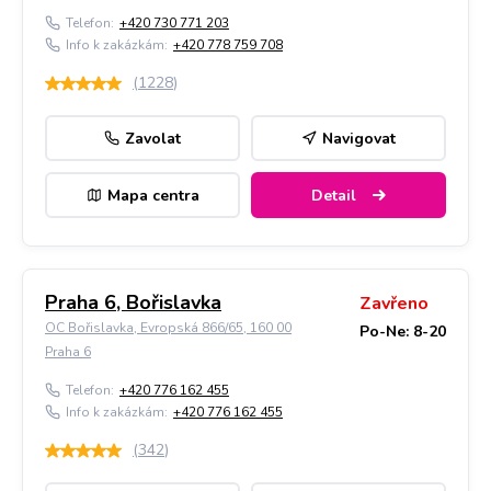
Telefon:
+420 730 771 203
Info k zakázkám:
+420 778 759 708
(
1228
)
Zavolat
Navigovat
Mapa centra
Detail
Praha 6, Bořislavka
Zavřeno
OC Bořislavka, Evropská 866/65, 160 00
Po-Ne: 8-20
Praha 6
Telefon:
+420 776 162 455
Info k zakázkám:
+420 776 162 455
(
342
)