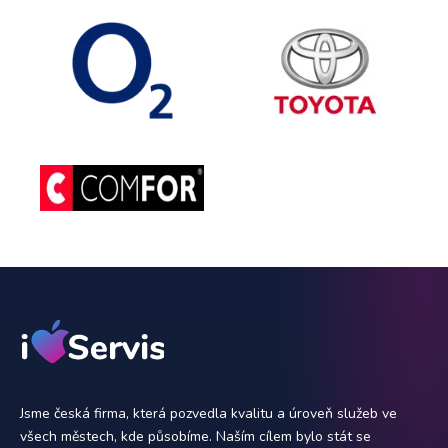
Jsme česká firma, která pozvedla kvalitu a úroveň služeb ve
všech městech, kde působíme. Naším cílem bylo stát se