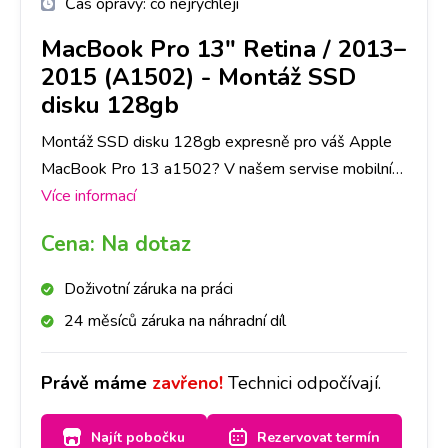
Čas opravy:
co nejrychleji
MacBook Pro 13" Retina / 2013–
2015 (A1502)
-
Montáž SSD
disku 128gb
Montáž SSD disku 128gb expresně pro váš Apple
MacBook Pro 13 a1502? V našem servise mobilních
telefonů a tabletů opravíme na Apple jakoukoli
Více informací
závadu rychle a na počkání. Na pobočkách
Cena:
Na dotaz
iLoveServis po celé ČR máme velké sklady dílů, tak
abyste ještě DNES měli svůj Apple MacBook Pro
Doživotní záruka na práci
13 a1502 opravený v Praze, Brně, Ostravě,
24 měsíců záruka na náhradní díl
Olomouci, Liberci, Pardubicích a Českých
Budějovicích.
Právě máme
zavřeno!
Technici odpočívají.
Najít pobočku
Rezervovat termín