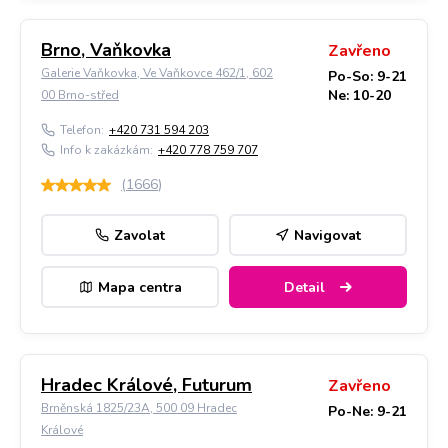
Brno, Vaňkovka
Zavřeno
Galerie Vaňkovka, Ve Vaňkovce 462/1, 602
Po-So: 9-21
Ne: 10-20
00 Brno-střed
Telefon:
+420 731 594 203
Info k zakázkám:
+420 778 759 707
(
1666
)
Zavolat
Navigovat
Mapa centra
Detail
Hradec Králové, Futurum
Zavřeno
Brněnská 1825/23A, 500 09 Hradec
Po-Ne: 9-21
Králové