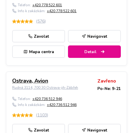
Telefon:
+420 778 522 601
Info k zakázkám:
+420 778 522 601
(
576
)
Zavolat
Navigovat
Mapa centra
Detail
Ostrava, Avion
Zavřeno
Rudná 3114, 700 30 Ostrava-jih-Zábřeh
Po-Ne: 9-21
Telefon:
+420 736 512 946
Info k zakázkám:
+420 736 512 946
(
1103
)
Zavolat
Navigovat