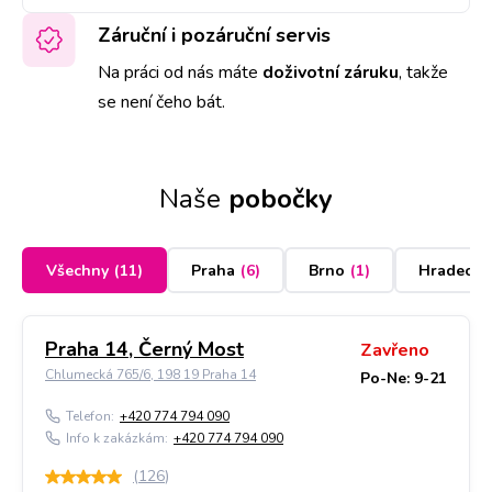
Záruční i pozáruční servis
Na práci od nás máte
doživotní záruku
,
takže
se není čeho bát.
Naše
pobočky
Všechny
(
11
)
Praha
(
6
)
Brno
(
1
)
Hradec K
Praha 14, Černý Most
Zavřeno
Chlumecká 765/6, 198 19 Praha 14
Po-Ne: 9-21
Telefon:
+420 774 794 090
Info k zakázkám:
+420 774 794 090
(
126
)