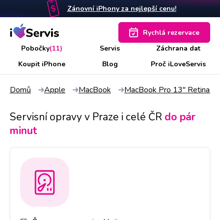
Zánovní iPhony za nejlepší cenu!
Rychlá rezervace
Pobočky
(11)
Servis
Záchrana dat
Koupit iPhone
Blog
Proč iLoveServis
Domů
Apple
MacBook
MacBook Pro 13" Retina /
Servisní opravy v Praze i celé ČR
do pár
minut