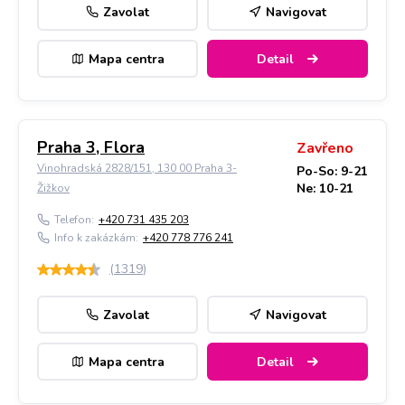
Zavolat
Navigovat
Mapa centra
Detail
Praha 3, Flora
Zavřeno
Vinohradská 2828/151, 130 00 Praha 3-
Po-So: 9-21
Ne: 10-21
Žižkov
Telefon:
+420 731 435 203
Info k zakázkám:
+420 778 776 241
(
1319
)
Zavolat
Navigovat
Mapa centra
Detail