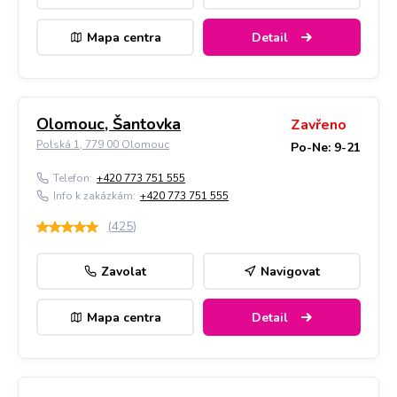
Mapa centra
Detail
Olomouc, Šantovka
Zavřeno
Polská 1, 779 00 Olomouc
Po-Ne: 9-21
Telefon:
+420 773 751 555
Info k zakázkám:
+420 773 751 555
(
425
)
Zavolat
Navigovat
Mapa centra
Detail