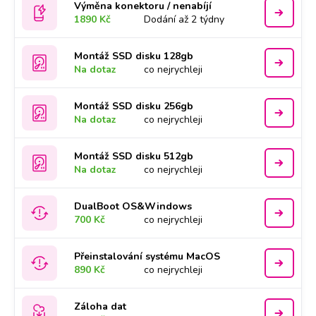
Výměna konektoru / nenabíjí
1890 Kč
Dodání až 2 týdny
Montáž SSD disku 128gb
Na dotaz
co nejrychleji
Montáž SSD disku 256gb
Na dotaz
co nejrychleji
Montáž SSD disku 512gb
Na dotaz
co nejrychleji
DualBoot OS&Windows
700 Kč
co nejrychleji
Přeinstalování systému MacOS
890 Kč
co nejrychleji
Záloha dat