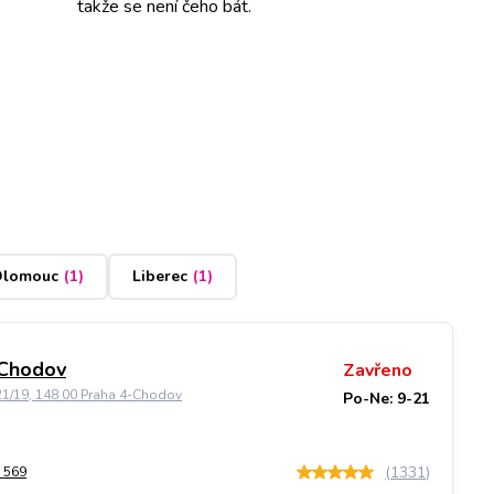
takže se není čeho bát.
lomouc
(
1
)
Liberec
(
1
)
 Chodov
Zavřeno
21/19, 148 00 Praha 4-Chodov
Po-Ne: 9-21
(
1331
)
 569