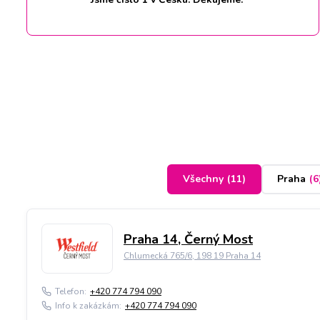
Všechny
(
11
)
Praha
(
6
Praha 14, Černý Most
Chlumecká 765/6, 198 19 Praha 14
Telefon:
+420 774 794 090
Info k zakázkám:
+420 774 794 090