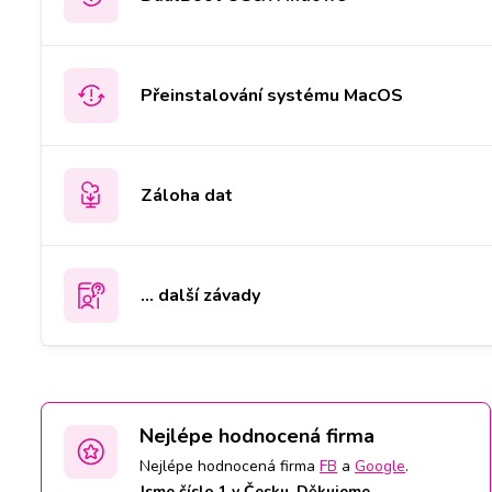
Přeinstalování systému MacOS
Záloha dat
... další závady
Nejlépe hodnocená firma
Nejlépe hodnocená firma
FB
a
Google
.
Jsme číslo 1 v Česku. Děkujeme.