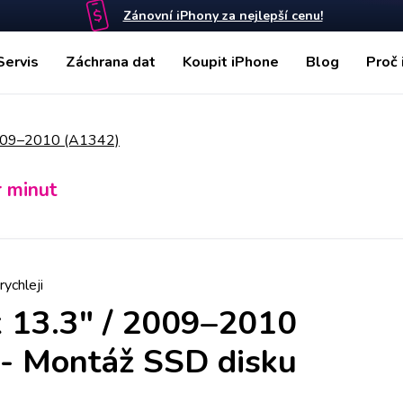
Zánovní iPhony za nejlepší cenu!
Servis
Záchrana dat
Koupit iPhone
Blog
Proč 
009–2010 (A1342)
r minut
rychleji
 13.3" / 2009–2010
-
Montáž SSD disku