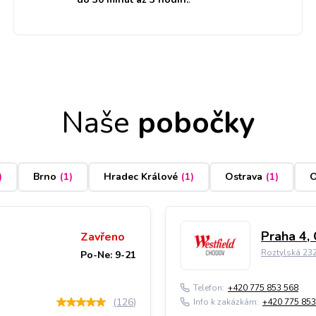
Naše
pobočky
)
Brno
(
1
)
Hradec Králové
(
1
)
Ostrava
(
1
)
O
Praha 4,
Zavřeno
Roztylská 23
Po-Ne: 9-21
Telefon:
+420 775 853 568
(
126
)
Info k zakázkám:
+420 775 853