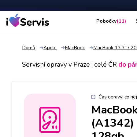
Pobočky
(11)
Domů
Apple
MacBook
MacBook 13.3" / 2
Servisní opravy v Praze i celé ČR
do pá
Čas opravy:
co nej
MacBook
(A1342)
128gb