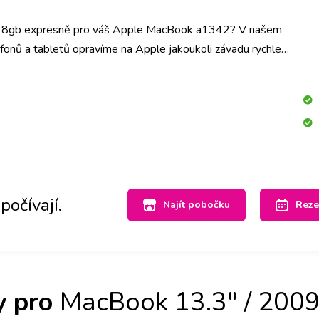
28gb expresně pro váš Apple MacBook a1342? V našem
efonů a tabletů opravíme na Apple jakoukoli závadu rychle
očkách iLoveServis po celé ČR máme velké sklady dílů, tak
ěli svůj Apple MacBook a1342 opravený v Praze, Brně,
berci, Pardubicích a Českých Budějovicích.
počívají.
Najít pobočku
Reze
y pro
MacBook 13.3" / 200