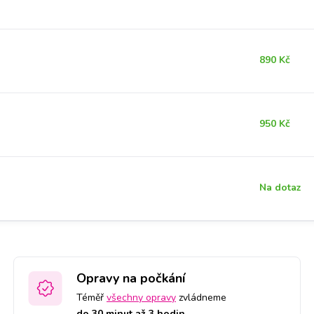
890 Kč
950 Kč
Na dotaz
Opravy na počkání
Téměř
všechny opravy
zvládneme
do 30 minut až 3 hodin.
.