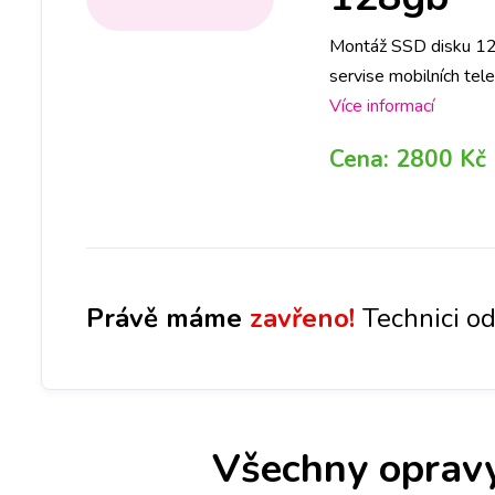
Montáž SSD disku 1
servise mobilních tel
a na počkání. Na pob
Více informací
abyste ještě DNES m
Cena:
2800 Kč
Ostravě, Olomouci, Li
Právě máme
zavřeno!
Technici od
Všechny oprav