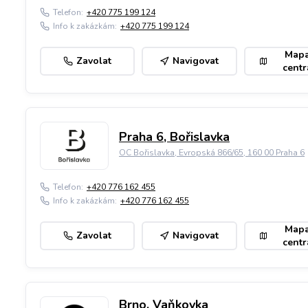
Telefon:
+420 775 199 124
Info k zakázkám:
+420 775 199 124
Map
Zavolat
Navigovat
centr
Praha 6, Bořislavka
OC Bořislavka, Evropská 866/65, 160 00 Praha 6
Telefon:
+420 776 162 455
Info k zakázkám:
+420 776 162 455
Map
Zavolat
Navigovat
centr
Brno, Vaňkovka