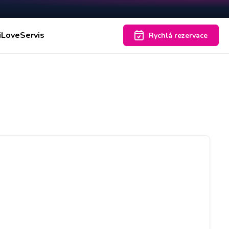
iLoveServis
Rychlá rezervace