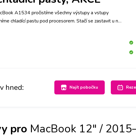
acBook A1534 pročistíme všechny výstupy a vstupy
níme chladící pastu pod procesorem. Stačí se zastavit u nás
av hned:
Najít pobočku
Reze
y pro
MacBook 12" / 2015