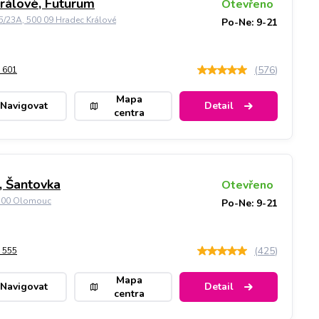
rálové, Futurum
Otevřeno
5/23A, 500 09 Hradec Králové
Po-Ne: 9-21
(
576
)
 601
Mapa
Navigovat
Detail
centra
 Šantovka
Otevřeno
9 00 Olomouc
Po-Ne: 9-21
(
425
)
 555
Mapa
Navigovat
Detail
centra