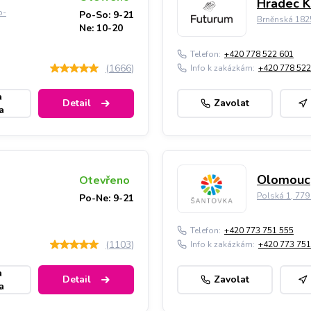
Hradec K
o-
Po-So: 9-21
Brněnská 182
Ne: 10-20
Telefon:
+420 778 522 601
(
1666
)
Info k zakázkám:
+420 778 522
a
Detail
Zavolat
a
Olomouc,
Otevřeno
Polská 1, 77
Po-Ne: 9-21
Telefon:
+420 773 751 555
(
1103
)
Info k zakázkám:
+420 773 751
a
Detail
Zavolat
a