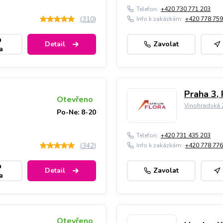
Telefon:
+420 730 771 203
(
310
)
Info k zakázkám:
+420 778 759
a
Detail
Zavolat
a
Praha 3, 
Otevřeno
Vinohradská 2
Po-Ne: 8-20
Telefon:
+420 731 435 203
(
342
)
Info k zakázkám:
+420 778 776
a
Detail
Zavolat
a
Otevřeno