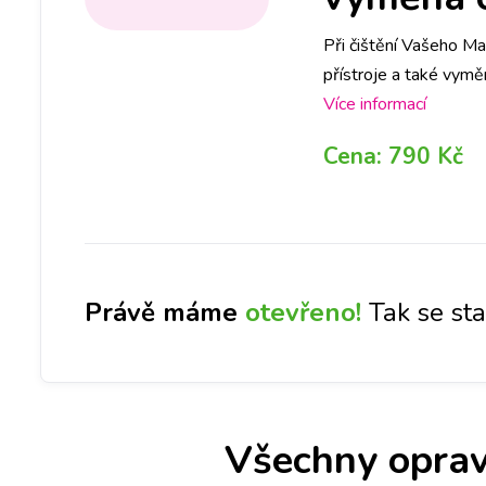
Při čištění Vašeho M
přístroje a také vymě
na pobočce!
Více informací
Cena:
790 Kč
Právě máme
otevřeno!
Tak se st
Všechny oprav