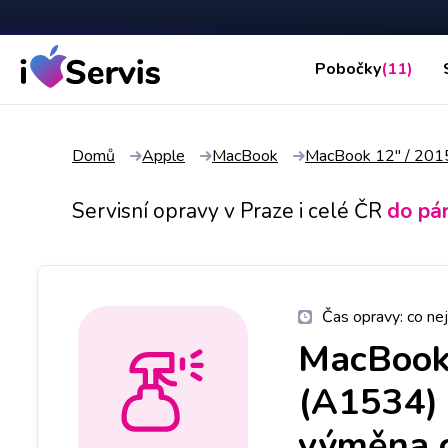
Pobočky
(11)
Domů
Apple
MacBook
MacBook 12" / 20
Servisní opravy v Praze i celé ČR
do pá
Čas opravy:
co nej
MacBook
(A1534)
výměna c