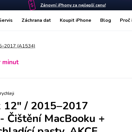
Zánovní iPhony za nejlepší cenu!
Servis
Záchrana dat
Koupit iPhone
Blog
Proč 
15–2017 (A1534)
r minut
rychleji
 12" / 2015–2017
-
Čištění MacBooku +
hladící pasty, AKCE