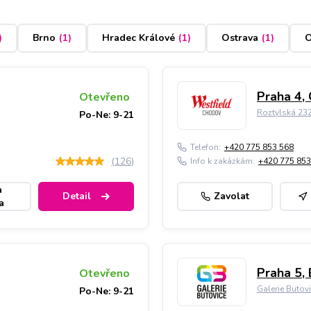
)
Brno
(
1
)
Hradec Králové
(
1
)
Ostrava
(
1
)
O
Praha 4,
Otevřeno
Roztylská 23
Po-Ne: 9-21
Telefon:
+420 775 853 568
(
126
)
Info k zakázkám:
+420 775 853
a
Detail
Zavolat
a
Praha 5, 
Otevřeno
Galerie Butov
Po-Ne: 9-21