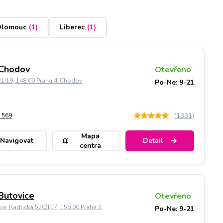
lomouc
(
1
)
Liberec
(
1
)
 Chodov
Otevřeno
21/19, 148 00 Praha 4-Chodov
Po-Ne: 9-21
(
1331
)
 569
Mapa
Navigovat
Detail
centra
Butovice
Otevřeno
ice, Radlická 520/117, 158 00 Praha 5
Po-Ne: 9-21