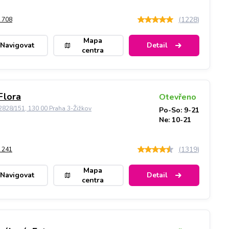
(
1228
)
 708
Mapa
Navigovat
Detail
centra
Flora
Otevřeno
828/151, 130 00 Praha 3-Žižkov
Po-So: 9-21
Ne: 10-21
(
1319
)
 241
Mapa
Navigovat
Detail
centra