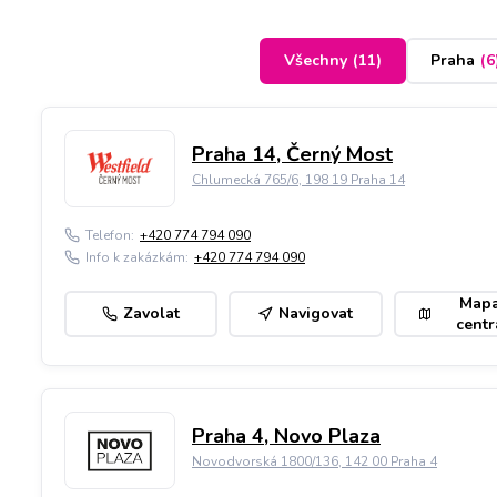
Všechny
(
11
)
Praha
(
6
Praha 14, Černý Most
Chlumecká 765/6, 198 19 Praha 14
Telefon:
+420 774 794 090
Info k zakázkám:
+420 774 794 090
Map
Zavolat
Navigovat
centr
Praha 4, Novo Plaza
Novodvorská 1800/136, 142 00 Praha 4