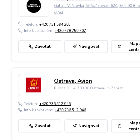
Galerie Vaňkovka, Ve Vaňkovce 462/1, 602 00 Brn
střed
Telefon:
+420 731 594 203
Info k zakázkám:
+420 778 759 707
Map
Zavolat
Navigovat
centr
Ostrava, Avion
Rudná 3114, 700 30 Ostrava-jih-Zábřeh
Telefon:
+420 736 512 946
Info k zakázkám:
+420 736 512 946
Map
Zavolat
Navigovat
centr