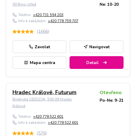
Ne: 10-20
00 Brno-střed
Telefon:
+420 731 594 203
Info k zakázkám:
+420 778 759 707
(
1666
)
Zavolat
Navigovat
Mapa centra
Detail
Hradec Králové, Futurum
Otevřeno
Brněnská 1825/23A, 500 09 Hradec
Po-Ne: 9-21
Králové
Telefon:
+420 778 522 601
Info k zakázkám:
+420 778 522 601
(
576
)