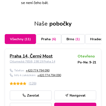
se není čeho bát.
Naše
pobočky
Všechny
(
11
)
Praha
(
6
)
Brno
(
1
)
Hradec K
Praha 14, Černý Most
Otevřeno
Chlumecká 765/6, 198 19 Praha 14
Po-Ne: 9-21
Telefon:
+420 774 794 090
Info k zakázkám:
+420 774 794 090
(
126
)
Zavolat
Navigovat