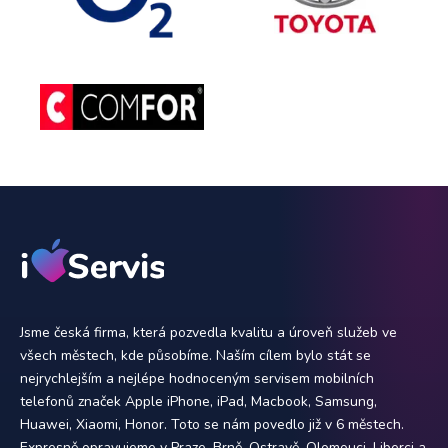
Jsme česká firma, která pozvedla kvalitu a úroveň služeb ve
všech městech, kde působíme. Naším cílem bylo stát se
nejrychlejším a nejlépe hodnoceným servisem mobilních
telefonů značek Apple iPhone, iPad, Macbook, Samsung,
Huawei, Xiaomi, Honor. Toto se nám povedlo již v 6 městech.
Expresně opravujeme v Praze, Brně, Ostravě, Olomouci, Liberci a