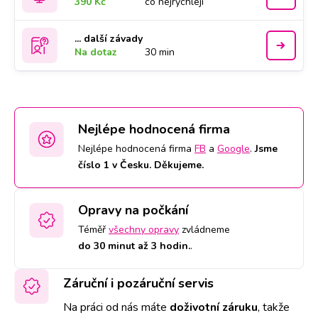
390 Kč
co nejrychleji
... další závady
Na dotaz
30 min
Nejlépe hodnocená firma
Nejlépe hodnocená firma
FB
a
Google
.
Jsme
číslo 1 v Česku. Děkujeme.
Opravy na počkání
Téměř
všechny opravy
zvládneme
do 30 minut až 3 hodin.
.
Záruční i pozáruční servis
Na práci od nás máte
doživotní záruku
,
takže