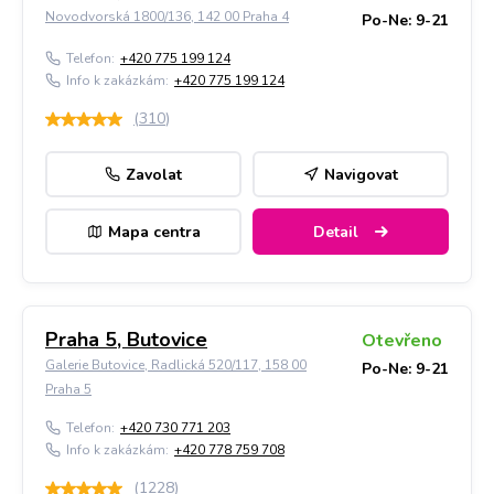
Novodvorská 1800/136, 142 00 Praha 4
Po-Ne: 9-21
Telefon:
+420 775 199 124
Info k zakázkám:
+420 775 199 124
(
310
)
Zavolat
Navigovat
Mapa centra
Detail
Praha 5, Butovice
Otevřeno
Galerie Butovice, Radlická 520/117, 158 00
Po-Ne: 9-21
Praha 5
Telefon:
+420 730 771 203
Info k zakázkám:
+420 778 759 708
(
1228
)