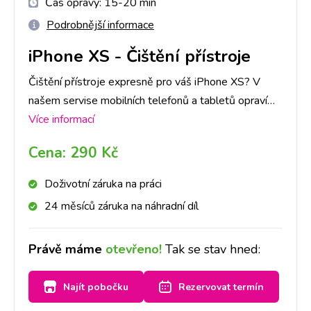
Čas opravy:
15-20 min
Podrobnější informace
iPhone XS
-
Čištění přístroje
Čištění přístroje expresně pro váš iPhone XS? V
našem servise mobilních telefonů a tabletů opravíme
na Apple jakoukoli závadu rychle a na počkání. Na
Více informací
pobočkách iLoveServis po celé ČR máme velké
Cena:
290 Kč
sklady dílů, tak abyste ještě DNES měli svůj iPhone
XS opravený v Praze, Brně, Ostravě, Olomouci a
Doživotní záruka na práci
Liberci.
24 měsíců záruka na náhradní díl
Právě máme
otevřeno!
Tak se stav hned:
Najít pobočku
Rezervovat termín