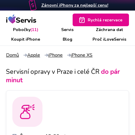
Zánovní iPhony za nejlepší cenu!
Rychlá rezervace
Pobočky
(11)
Servis
Záchrana dat
Koupit iPhone
Blog
Proč iLoveServis
Domů
Apple
iPhone
iPhone XS
Servisní opravy v Praze i celé ČR
do pár
minut