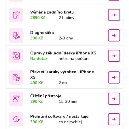
Výměna zadního krytu
2890 Kč
2 hodiny
Diagnostika
390 Kč
2-3 dny
Opravy základní desky iPhone XS
Na dotaz
nelze na počkání
Převzetí záruky výrobce - iPhone
XS
490 Kč
2 min
Čištění přístroje
290 Kč
15-20 min
Přehrání software / nestartuje
390 Kč
co nejrychleji