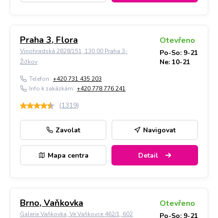
Praha 3, Flora
Otevřeno
Vinohradská 2828/151, 130 00 Praha 3-
Po-So: 9-21
Ne: 10-21
Žižkov
Telefon:
+420 731 435 203
Info k zakázkám:
+420 778 776 241
(
1319
)
Zavolat
Navigovat
Mapa centra
Detail
Brno, Vaňkovka
Otevřeno
Galerie Vaňkovka, Ve Vaňkovce 462/1, 602
Po-So: 9-21