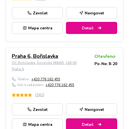
Zavolat
Navigovat
Mapa centra
Detail
Praha 6, Bořislavka
Otevřeno
OC Bořislavka, Evropská 866/65, 160 00
Po-Ne: 8-20
Praha 6
Telefon:
+420 776 162 455
Info k zakázkám:
+420 776 162 455
(
342
)
Zavolat
Navigovat
Mapa centra
Detail