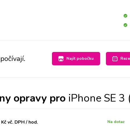
hrajeme zpět do Vašeho přístroje. Časově záleží na objemu
n. Máte-li však hodně dat, doporučujeme si s sebou vzít
počívají.
Najít pobočku
Reze
ny opravy pro
iPhone SE 3 
Kč vč. DPH / hod.
Na dotaz