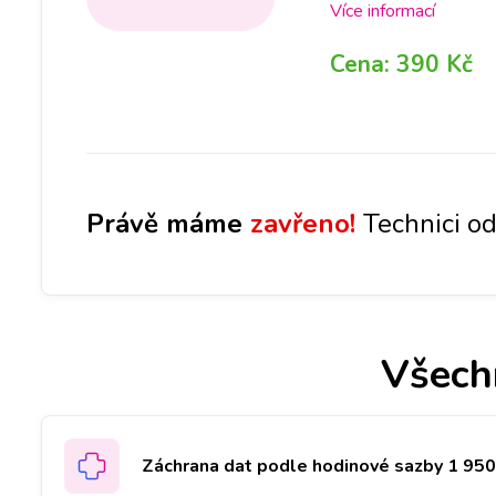
po opravě je zase na
Více informací
dat, který máte ulože
Cena:
390 Kč
externí disk.
Právě máme
zavřeno!
Technici od
Všech
Záchrana dat podle hodinové sazby 1 950 