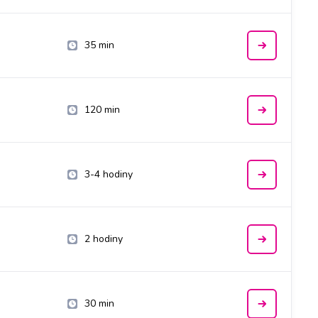
35 min
120 min
3-4 hodiny
2 hodiny
30 min