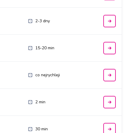
2-3 dny
15-20 min
co nejrychleji
2 min
30 min