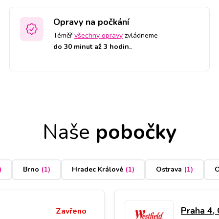
Opravy na počkání
Téměř
všechny opravy
zvládneme
do 30 minut až 3 hodin.
.
Naše
pobočky
)
Brno
(
1
)
Hradec Králové
(
1
)
Ostrava
(
1
)
O
Praha 4,
Zavřeno