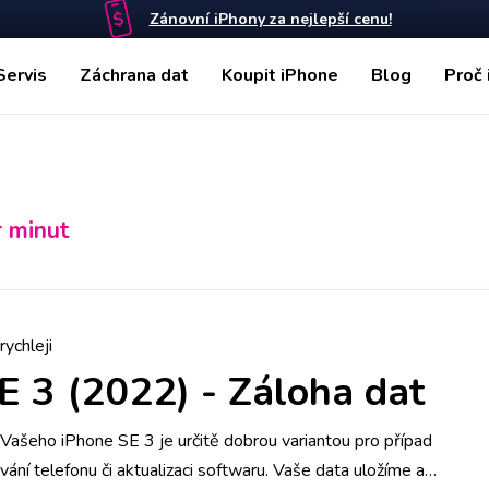
Zánovní iPhony za nejlepší cenu!
Servis
Záchrana dat
Koupit iPhone
Blog
Proč 
r minut
rychleji
E 3 (2022)
-
Záloha dat
Vašeho iPhone SE 3 je určitě dobrou variantou pro případ
rávání telefonu či aktualizaci softwaru. Vaše data uložíme a