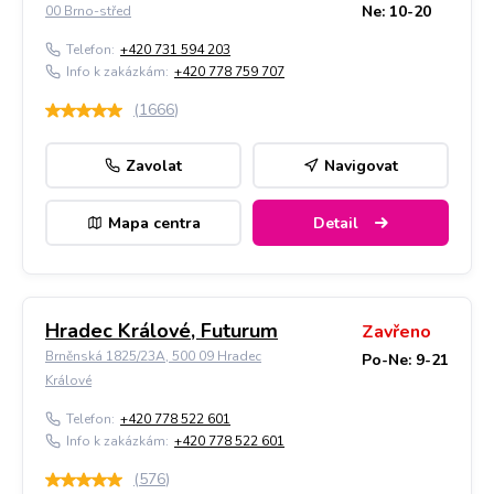
Ne: 10-20
00 Brno-střed
Telefon:
+420 731 594 203
Info k zakázkám:
+420 778 759 707
(
1666
)
Zavolat
Navigovat
Mapa centra
Detail
Hradec Králové, Futurum
Zavřeno
Brněnská 1825/23A, 500 09 Hradec
Po-Ne: 9-21
Králové
Telefon:
+420 778 522 601
Info k zakázkám:
+420 778 522 601
(
576
)