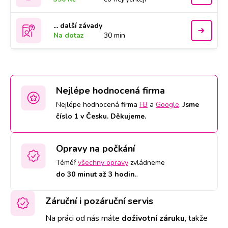
... další závady
Na dotaz
30 min
Nejlépe hodnocená firma
Nejlépe hodnocená firma
FB
a
Google
.
Jsme
číslo 1 v Česku. Děkujeme.
Opravy na počkání
Téměř
všechny opravy
zvládneme
do 30 minut až 3 hodin.
.
Záruční i pozáruční servis
Na práci od nás máte
doživotní záruku
,
takže