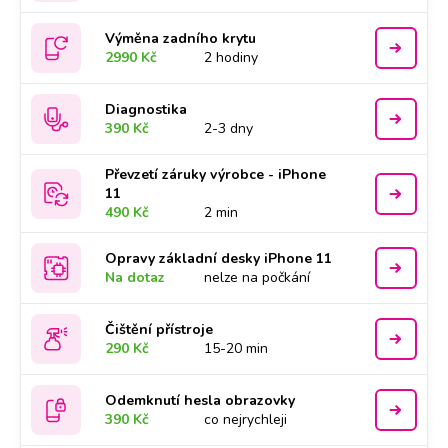
Výměna zadního krytu
2990 Kč
2 hodiny
Diagnostika
390 Kč
2-3 dny
Převzetí záruky výrobce - iPhone
11
490 Kč
2 min
Opravy základní desky iPhone 11
Na dotaz
nelze na počkání
Čištění přístroje
290 Kč
15-20 min
Odemknutí hesla obrazovky
390 Kč
co nejrychleji