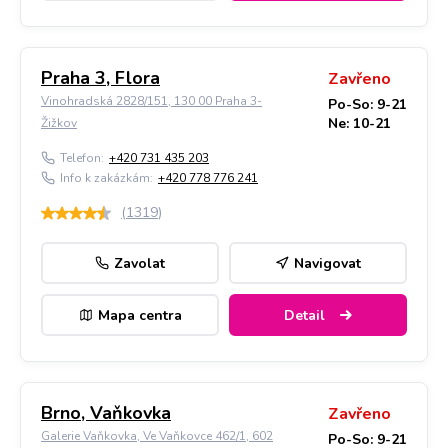
Praha 3, Flora
Zavřeno
Vinohradská 2828/151, 130 00 Praha 3-
Po-So: 9-21
Ne: 10-21
Žižkov
Telefon:
+420 731 435 203
Info k zakázkám:
+420 778 776 241
(
1319
)
Zavolat
Navigovat
Mapa centra
Detail
Brno, Vaňkovka
Zavřeno
Galerie Vaňkovka, Ve Vaňkovce 462/1, 602
Po-So: 9-21