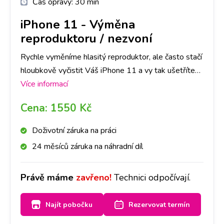
Čas opravy:
30 min
iPhone 11
-
Výměna
reproduktoru / nezvoní
Rychle vyměníme hlasitý reproduktor, ale často stačí
hloubkově vyčistit Váš iPhone 11 a vy tak ušetříte
čas i peníze. Doporučujeme si udělat rezervaci nebo
Více informací
zavolat na vybranou pobočku, abychom měli díl
Cena:
1550 Kč
připraven. Reproduktor pak vyčistíme nebo
vyměníme a přístroj bude opět hlasitý.
Doživotní záruka na práci
24 měsíců záruka na náhradní díl
Právě máme
zavřeno!
Technici odpočívají.
Najít pobočku
Rezervovat termín