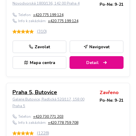
Novodvorská 1800/136, 142 00 Praha 4
Po-Ne: 9-21
Telefon:
+420 775 199 124
Info k zakázkám:
+420 775 199 124
(
310
)
Zavolat
Navigovat
Mapa centra
Detail
Praha 5, Butovice
Zavřeno
Galerie Butovice, Radlická 520/117, 158 00
Po-Ne: 9-21
Praha 5
Telefon:
+420 730 771 203
Info k zakázkám:
+420 778 759 708
(
1228
)