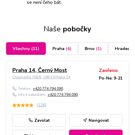
se není čeho bát.
Naše
pobočky
Všechny
(
11
)
Praha
(
6
)
Brno
(
1
)
Hradec K
Praha 14, Černý Most
Zavřeno
Chlumecká 765/6, 198 19 Praha 14
Po-Ne: 9-21
Telefon:
+420 774 794 090
Info k zakázkám:
+420 774 794 090
(
126
)
Zavolat
Navigovat