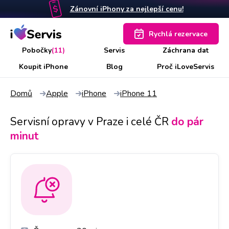
Zánovní iPhony za nejlepší cenu!
Rychlá rezervace
Pobočky
(11)
Servis
Záchrana dat
Koupit iPhone
Blog
Proč iLoveServis
Domů
Apple
iPhone
iPhone 11
Servisní opravy v Praze i celé ČR
do pár
minut