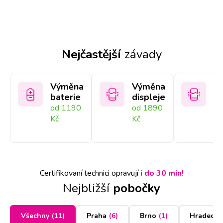
Nejčastější
závady
Výměna
Výměna
V
baterie
displeje
sk
od 1190
od 1890
od
Kč
Kč
Kč
Certifikovaní technici opravují
i do 30 min!
Nejbližší
pobočky
Všechny
(
11
)
Praha
(
6
)
Brno
(
1
)
Hradec K