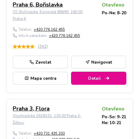
Praha 6, Bořislavka
Otevřeno
OC Bořislavka, Evropská 866/65, 160 00
Po-Ne: 8-20
Praha 6
Telefon:
+420 776 162 455
Info k zakázkám:
+420 776 162 455
(
342
)
Zavolat
Navigovat
Mapa centra
Detail
Praha 3, Flora
Otevřeno
Vinohradská 2828/151, 130 00 Praha 3-
Po-So: 9-21
Ne: 10-21
Žižkov
Telefon:
+420 731 435 203