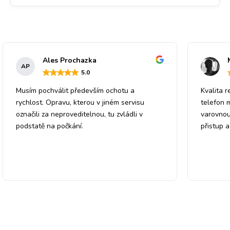
Ales Prochazka
AP
5
.0
Musím pochválit především ochotu a
Kvalita r
rychlost. Opravu, kterou v jiném servisu
telefon 
označili za neproveditelnou, tu zvládli v
varovnou
podstatě na počkání.
přistup 