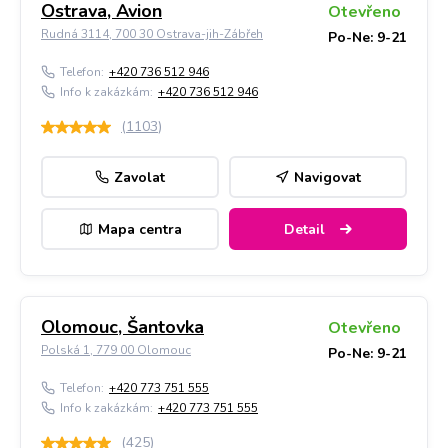
Ostrava, Avion
Otevřeno
Rudná 3114, 700 30 Ostrava-jih-Zábřeh
Po-Ne: 9-21
Telefon:
+420 736 512 946
Info k zakázkám:
+420 736 512 946
(
1103
)
Zavolat
Navigovat
Mapa centra
Detail
Olomouc, Šantovka
Otevřeno
Polská 1, 779 00 Olomouc
Po-Ne: 9-21
Telefon:
+420 773 751 555
Info k zakázkám:
+420 773 751 555
(
425
)