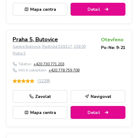
Mapa centra
Detail
Praha 5, Butovice
Otevřeno
Galerie Butovice, Radlická 520/117, 158 00
Po-Ne: 9-21
Praha 5
Telefon:
+420 730 771 203
Info k zakázkám:
+420 778 759 708
(
1228
)
Zavolat
Navigovat
Mapa centra
Detail