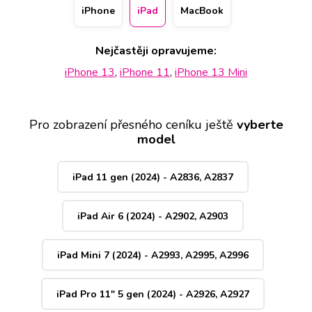
konkrétní pobočku. Eventuálně k vám ale můžeme zdarma
iPhone
iPad
MacBook
poslat kurýra.
Nejčastěji opravujeme:
iPhone 13
,
iPhone 11
,
iPhone 13 Mini
Pro zobrazení přesného ceníku ještě
vyberte
model
iPad 11 gen (2024) - A2836, A2837
iPad Air 6 (2024) - A2902, A2903
iPad Mini 7 (2024) - A2993, A2995, A2996
iPad Pro 11" 5 gen (2024) - A2926, A2927