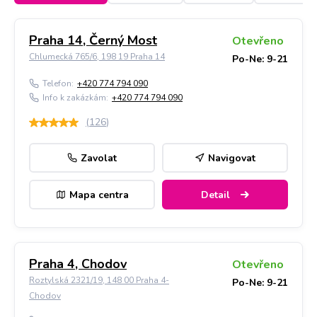
Praha 14, Černý Most
Otevřeno
Chlumecká 765/6, 198 19 Praha 14
Po-Ne: 9-21
Telefon:
+420 774 794 090
Info k zakázkám:
+420 774 794 090
(
126
)
Zavolat
Navigovat
Mapa centra
Detail
Praha 4, Chodov
Otevřeno
Roztylská 2321/19, 148 00 Praha 4-
Po-Ne: 9-21
Chodov