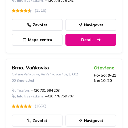
Info k zakázkám:
+420 778 776 241
(
1319
)
Zavolat
Navigovat
Mapa centra
Detail
Brno, Vaňkovka
Otevřeno
Galerie Vaňkovka, Ve Vaňkovce 462/1, 602
Po-So: 9-21
Ne: 10-20
00 Brno-střed
Telefon:
+420 731 594 203
Info k zakázkám:
+420 778 759 707
(
1666
)
Zavolat
Navigovat