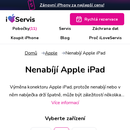
Zánovní iPhony za nejlepší cenu!
Rychlá rezervace
Pobočky
(11)
Servis
Záchrana dat
Koupit iPhone
Blog
Proč iLoveServis
Domů
Apple
Nenabíjí Apple iPad
Nenabíjí Apple iPad
Výměna konektoru Apple iPad, protože nenabíjí nebo v
něm nabíječka drží špatně, může být záležitostí několika
minut, případně půl hodiny. V některých případech ho totiž
Více informací
není třeba měnit, ale postačí pouze oprava. Abyste měli
Vyberte zařízení
jistotu přednostního obsloužení, doporučujeme rezervovat
si přesný termín a čas na webu, případně zavoláním na