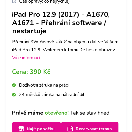
Čas opravy:
co nejrychleji
iPad Pro 12.9 (2017) - A1670,
A1671
-
Přehrání software /
nestartuje
Přehrání SW časově záleží na objemu dat ve Vašem
iPad Pro 12.9. Vzhledem k tomu, že heslo obrazovky
slouží jako ochrana dat ve Vašem telefonu, je nutné
Více informací
počítat se ztrátou všech dat. Doporučujeme tedy
Cena:
390 Kč
jejich zálohu.
Doživotní záruka na práci
24 měsíců záruka na náhradní díl
Právě máme
otevřeno!
Tak se stav hned:
Najít pobočku
Rezervovat termín