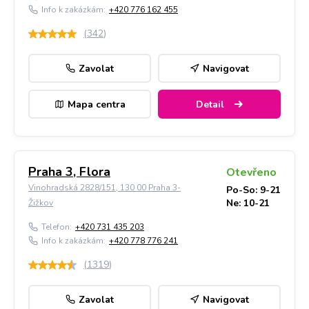
Info k zakázkám:
+420 776 162 455
(
342
)
Zavolat
Navigovat
Mapa centra
Detail
Praha 3, Flora
Otevřeno
Vinohradská 2828/151, 130 00 Praha 3-
Po-So: 9-21
Ne: 10-21
Žižkov
Telefon:
+420 731 435 203
Info k zakázkám:
+420 778 776 241
(
1319
)
Zavolat
Navigovat