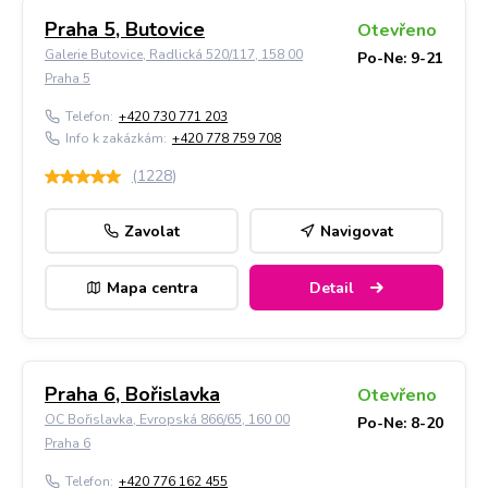
Praha 5, Butovice
Otevřeno
Galerie Butovice, Radlická 520/117, 158 00
Po-Ne: 9-21
Praha 5
Telefon:
+420 730 771 203
Info k zakázkám:
+420 778 759 708
(
1228
)
Zavolat
Navigovat
Mapa centra
Detail
Praha 6, Bořislavka
Otevřeno
OC Bořislavka, Evropská 866/65, 160 00
Po-Ne: 8-20
Praha 6
Telefon:
+420 776 162 455