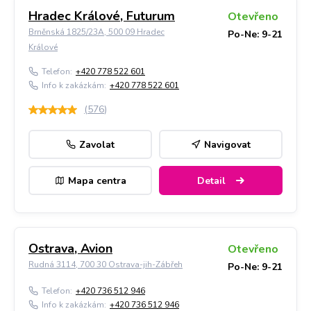
Hradec Králové, Futurum
Otevřeno
Brněnská 1825/23A, 500 09 Hradec
Po-Ne: 9-21
Králové
Telefon:
+420 778 522 601
Info k zakázkám:
+420 778 522 601
(
576
)
Zavolat
Navigovat
Mapa centra
Detail
Ostrava, Avion
Otevřeno
Rudná 3114, 700 30 Ostrava-jih-Zábřeh
Po-Ne: 9-21
Telefon:
+420 736 512 946
Info k zakázkám:
+420 736 512 946