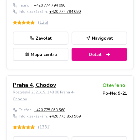
Telefon:
+420 774 794 090
Info k zakázkám:
+420 774 794 090
(
126
)
Zavolat
Navigovat
Mapa centra
Detail
Praha 4, Chodov
Otevřeno
Roztylská 2321/19, 148 00 Praha 4-
Po-Ne: 9-21
Chodov
Telefon:
+420 775 853 568
Info k zakázkám:
+420 775 853 569
(
1331
)