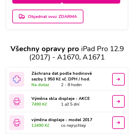
Objednat svoz ZDARMA
Všechny opravy pro
iPad Pro 12.9
(2017) - A1670, A1671
Záchrana dat podle hodinové
sazby 1 950 Kč vč. DPH / hod.
Na dotaz
2 - 8 hodin
Výměna skla displeje - AKCE
7490 Kč
1 až 5 dní
výměna displeje - model 2017
12490 Kč
co nejrychleji