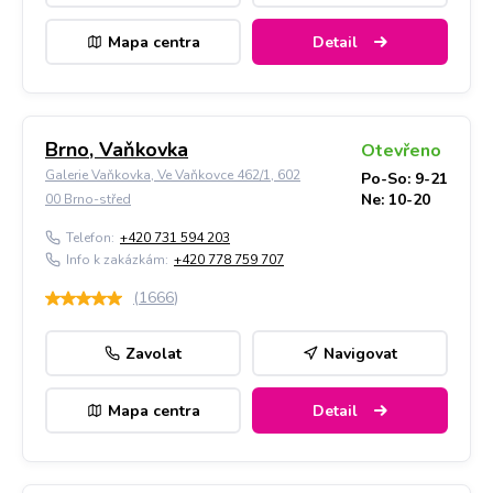
Mapa centra
Detail
Brno, Vaňkovka
Otevřeno
Galerie Vaňkovka, Ve Vaňkovce 462/1, 602
Po-So: 9-21
Ne: 10-20
00 Brno-střed
Telefon:
+420 731 594 203
Info k zakázkám:
+420 778 759 707
(
1666
)
Zavolat
Navigovat
Mapa centra
Detail