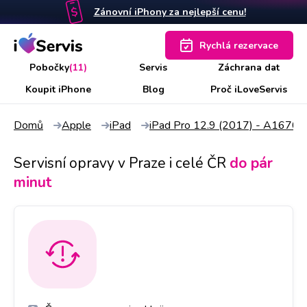
Zánovní iPhony za nejlepší cenu!
Rychlá rezervace
Pobočky
(11)
Servis
Záchrana dat
Koupit iPhone
Blog
Proč iLoveServis
Domů
Apple
iPad
iPad Pro 12.9 (2017) - A1670,
Servisní opravy v Praze i celé ČR
do pár
minut