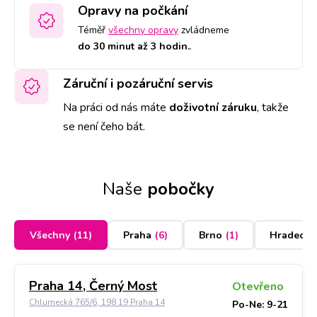
Opravy na počkání
Téměř
všechny opravy
zvládneme
do 30 minut až 3 hodin.
.
Záruční i pozáruční servis
Na práci od nás máte
doživotní záruku
,
takže
se není čeho bát.
Naše
pobočky
Všechny
(
11
)
Praha
(
6
)
Brno
(
1
)
Hradec K
Praha 14, Černý Most
Otevřeno
Chlumecká 765/6, 198 19 Praha 14
Po-Ne: 9-21