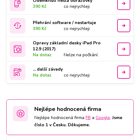
Odemknutí hesla obrazovky
390 Kč
co nejrychleji
Přehrání software / nestartuje
390 Kč
co nejrychleji
Opravy základní desky iPad Pro
12.9 (2017)
Na dotaz
Nelze na počkání.
... další závady
Na dotaz
co nejrychleji
Nejlépe hodnocená firma
Nejlépe hodnocená firma
FB
a
Google
.
Jsme
číslo 1 v Česku. Děkujeme.