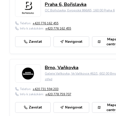
Praha 6, Bořislavka
OC Bořislavka, Evropská 866/65, 160 00 Praha 6
Telefon:
+420 776 162 455
Info k zakázkám:
+420 776 162 455
Map
Zavolat
Navigovat
centr
Brno, Vaňkovka
Galerie Vaňkovka, Ve Vaňkovce 462/1, 602 00 Brn
střed
Telefon:
+420 731 594 203
Info k zakázkám:
+420 778 759 707
Map
Zavolat
Navigovat
centr