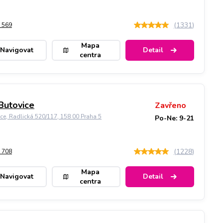
(
1331
)
 569
Mapa
Navigovat
Detail
centra
Butovice
Zavřeno
ice, Radlická 520/117, 158 00 Praha 5
Po-Ne: 9-21
(
1228
)
 708
Mapa
Navigovat
Detail
centra