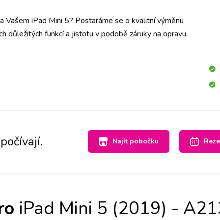
 na Vašem iPad Mini 5? Postaráme se o kvalitní výměnu
ch důležitých funkcí a jistotu v podobě záruky na opravu.
počívají.
Najít pobočku
Reze
ro
iPad Mini 5 (2019) - A2