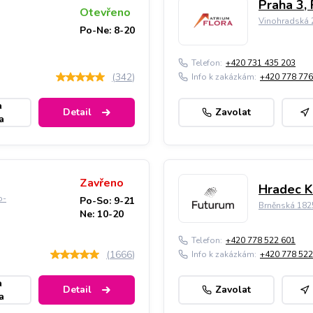
Praha 3, 
Otevřeno
Vinohradská 2
Po-Ne: 8-20
Telefon:
+420 731 435 203
(
342
)
Info k zakázkám:
+420 778 776
a
Detail
Zavolat
a
Zavřeno
Hradec K
o-
Po-So: 9-21
Brněnská 182
Ne: 10-20
Telefon:
+420 778 522 601
(
1666
)
Info k zakázkám:
+420 778 522
a
Detail
Zavolat
a