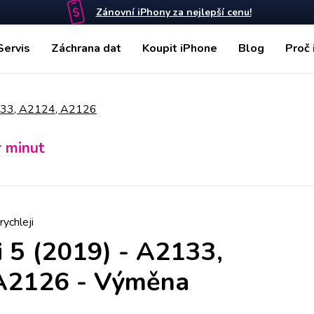
Zánovní iPhony za nejlepší cenu!
Servis
Záchrana dat
Koupit iPhone
Blog
Proč 
2133, A2124, A2126
r minut
rychleji
i 5 (2019) - A2133,
A2126
-
Výměna