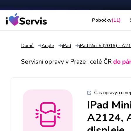
Pobočky
(11)
Domů
Apple
iPad
iPad Mini 5 (2019) - A
Servisní opravy v Praze i celé ČR
do pá
Čas opravy:
co nej
iPad Min
A2124, 
displeje