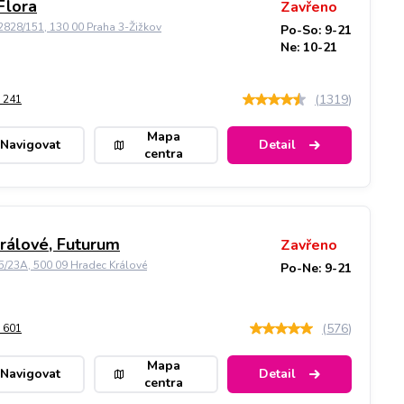
Flora
Zavřeno
828/151, 130 00 Praha 3-Žižkov
Po-So: 9-21
Ne: 10-21
(
1319
)
 241
Mapa
Navigovat
Detail
centra
rálové, Futurum
Zavřeno
5/23A, 500 09 Hradec Králové
Po-Ne: 9-21
(
576
)
 601
Mapa
Navigovat
Detail
centra