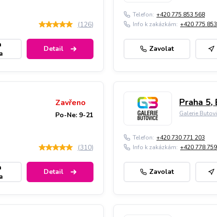
Telefon:
+420 775 853 568
(
126
)
Info k zakázkám:
+420 775 853
a
Detail
Zavolat
a
Praha 5, 
Zavřeno
Galerie Butov
Po-Ne: 9-21
Telefon:
+420 730 771 203
(
310
)
Info k zakázkám:
+420 778 759
a
Detail
Zavolat
a