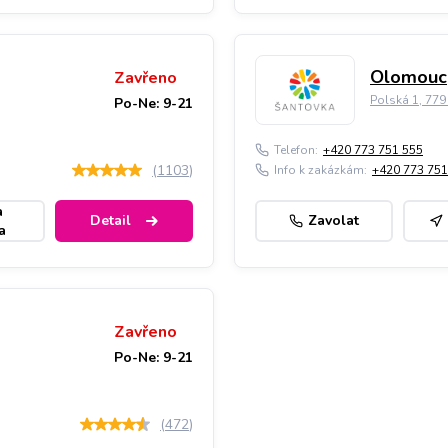
Olomouc,
Zavřeno
Polská 1, 77
Po-Ne: 9-21
Telefon:
+420 773 751 555
(
1103
)
Info k zakázkám:
+420 773 751
a
Detail
Zavolat
a
Zavřeno
Po-Ne: 9-21
(
472
)