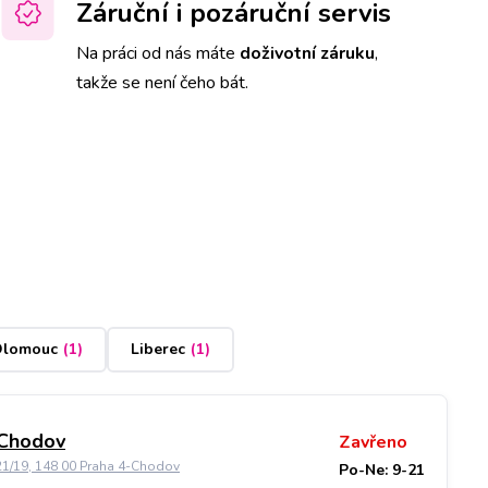
Záruční i pozáruční servis
Na práci od nás máte
doživotní záruku
,
takže se není čeho bát.
lomouc
(
1
)
Liberec
(
1
)
 Chodov
Zavřeno
21/19, 148 00 Praha 4-Chodov
Po-Ne: 9-21