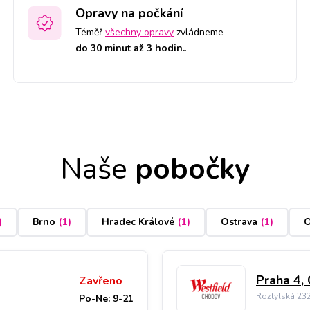
Opravy na počkání
Téměř
všechny opravy
zvládneme
do 30 minut až 3 hodin.
.
Naše
pobočky
)
Brno
(
1
)
Hradec Králové
(
1
)
Ostrava
(
1
)
O
Praha 4,
Zavřeno
Roztylská 23
Po-Ne: 9-21