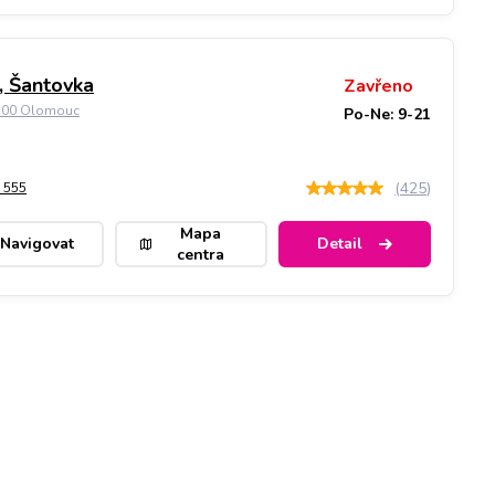
 Šantovka
Zavřeno
9 00 Olomouc
Po-Ne: 9-21
(
425
)
 555
Mapa
Navigovat
Detail
centra