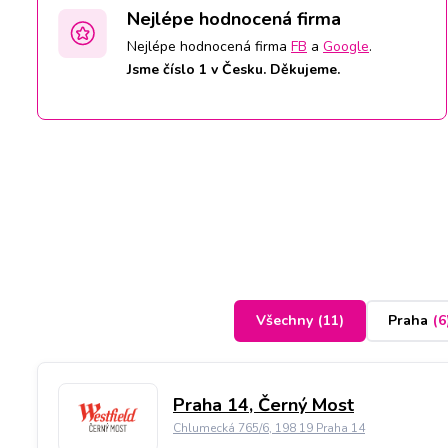
Nejlépe hodnocená firma
Nejlépe hodnocená firma
FB
a
Google
.
Jsme číslo 1 v Česku. Děkujeme.
Všechny
(
11
)
Praha
(
6
Praha 14, Černý Most
Chlumecká 765/6, 198 19 Praha 14