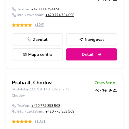
Telefon:
+420 774 794 090
Info k zakázkám:
+420 774 794 090
(
126
)
Zavolat
Navigovat
Mapa centra
Detail
Praha 4, Chodov
Otevřeno
Roztylská 2321/19, 148 00 Praha 4-
Po-Ne: 9-21
Chodov
Telefon:
+420 775 853 568
Info k zakázkám:
+420 775 853 569
(
1331
)