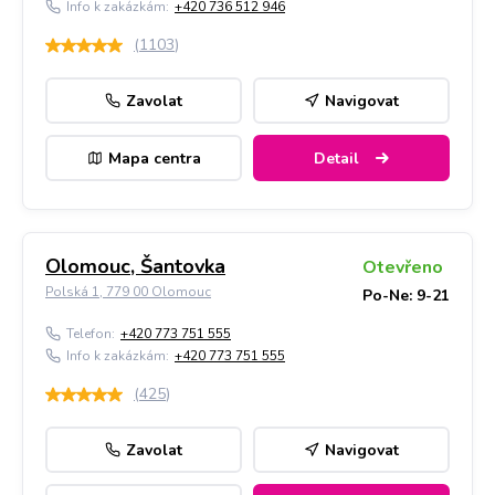
Info k zakázkám:
+420 736 512 946
(
1103
)
Zavolat
Navigovat
Mapa centra
Detail
Olomouc, Šantovka
Otevřeno
Polská 1, 779 00 Olomouc
Po-Ne: 9-21
Telefon:
+420 773 751 555
Info k zakázkám:
+420 773 751 555
(
425
)
Zavolat
Navigovat