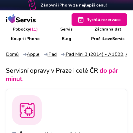
Zánovní iPhony za nejlepší cenu!
Rychlá rezervace
Pobočky
(11)
Servis
Záchrana dat
Koupit iPhone
Blog
Proč iLoveServis
Domů
Apple
iPad
iPad Mini 3 (2014) - A1599, A
Servisní opravy v Praze i celé ČR
do pár
minut