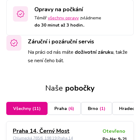
Opravy na počkání
Téměř
všechny opravy
zvládneme
do 30 minut až 3 hodin.
.
Záruční i pozáruční servis
Na práci od nás máte
doživotní záruku
,
takže
se není čeho bát.
Naše
pobočky
Všechny
(
11
)
Praha
(
6
)
Brno
(
1
)
Hradec K
Praha 14, Černý Most
Otevřeno
Chlumecká 765/6, 198 19 Praha 14
Po-Ne: 9-21