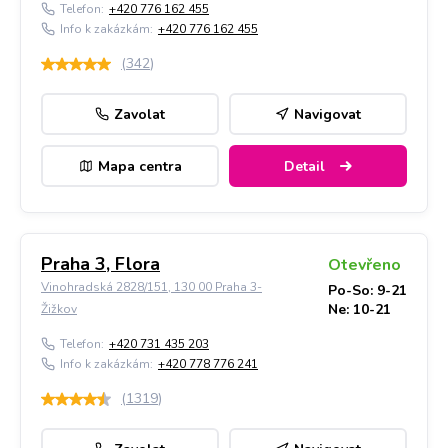
Telefon:
+420 776 162 455
Info k zakázkám:
+420 776 162 455
(
342
)
Zavolat
Navigovat
Mapa centra
Detail
Praha 3, Flora
Otevřeno
Vinohradská 2828/151, 130 00 Praha 3-
Po-So: 9-21
Ne: 10-21
Žižkov
Telefon:
+420 731 435 203
Info k zakázkám:
+420 778 776 241
(
1319
)