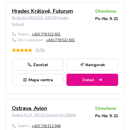
Hradec Králové, Futurum
Otevřeno
Brněnská 1825/23A, 500 09 Hradec
Po-Ne: 9-21
Králové
Telefon:
+420 778 522 601
Info k zakázkám:
+420 778 522 601
(
576
)
Zavolat
Navigovat
Mapa centra
Detail
Ostrava, Avion
Otevřeno
Rudná 3114, 700 30 Ostrava-jih-Zábřeh
Po-Ne: 9-21
Telefon:
+420 736 512 946