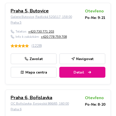
Praha 5, Butovice
Otevřeno
Galerie Butovice, Radlická 520/117, 158 00
Po-Ne: 9-21
Praha 5
Telefon:
+420 730 771 203
Info k zakázkám:
+420 778 759 708
(
1228
)
Zavolat
Navigovat
Mapa centra
Detail
Praha 6, Bořislavka
Otevřeno
OC Bořislavka, Evropská 866/65, 160 00
Po-Ne: 8-20
Praha 6