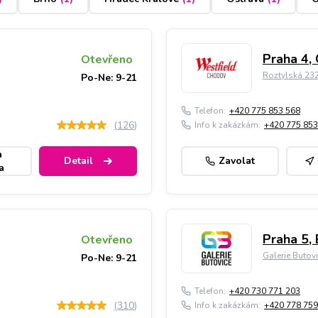
Praha 4,
Otevřeno
Roztylská 23
Po-Ne: 9-21
Telefon:
+420 775 853 568
(
126
)
Info k zakázkám:
+420 775 853
a
Detail
Zavolat
a
Praha 5, 
Otevřeno
Galerie Butov
Po-Ne: 9-21
Telefon:
+420 730 771 203
(
310
)
Info k zakázkám:
+420 778 759