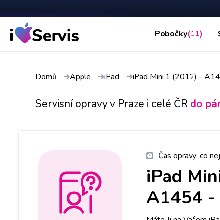
Pobočky
(11)
Domů
Apple
iPad
iPad Mini 1 (2012) - A
Servisní opravy v Praze i celé ČR
do pá
Čas opravy:
co nej
iPad Min
A1454
-
Máte-li na Vašem iPad