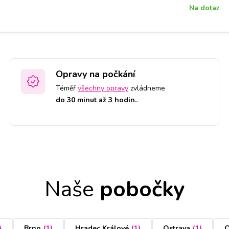
Na dotaz
Opravy na počkání
Téměř
všechny opravy
zvládneme
do 30 minut až 3 hodin.
.
Naše
pobočky
)
Brno
(
1
)
Hradec Králové
(
1
)
Ostrava
(
1
)
O