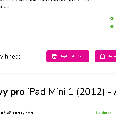
tovat.
av hned:
Najít pobočku
Reze
vy pro
iPad Mini 1 (2012) 
Kč vč. DPH / hod.
Na dotaz