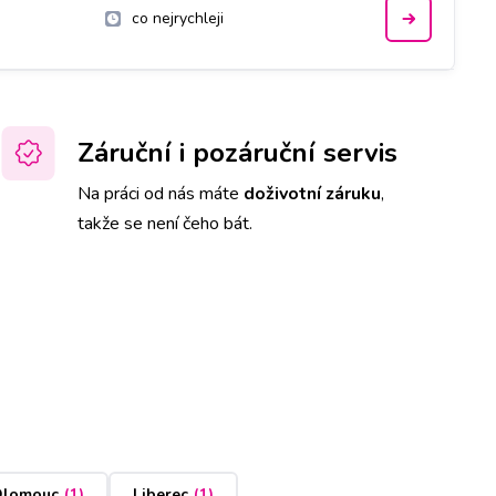
co nejrychleji
Záruční i pozáruční servis
Na práci od nás máte
doživotní záruku
,
takže se není čeho bát.
lomouc
(
1
)
Liberec
(
1
)