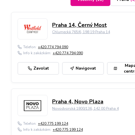
Praha 14, Černý Most
Chlumecká 765/6, 198 19 Praha 14
Telefon:
+420 774 794 090
Info k zakázkám:
+420 774 794 090
Map
Zavolat
Navigovat
centr
Praha 4, Novo Plaza
Novodvorská 1800/136, 142 00 Praha 4
Telefon:
+420 775 199 124
Info k zakázkám:
+420 775 199 124