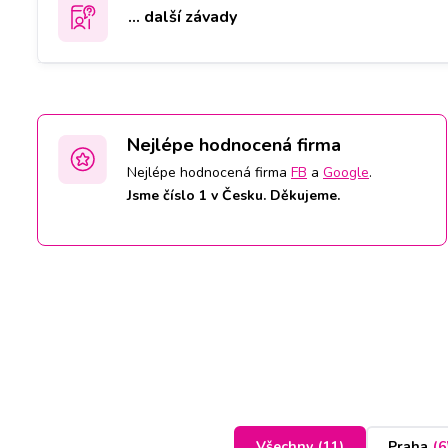
... další závady
Nejlépe hodnocená firma
Nejlépe hodnocená firma
FB
a
Google
.
Jsme číslo 1 v Česku. Děkujeme.
Všechny
(
11
)
Praha
(
6