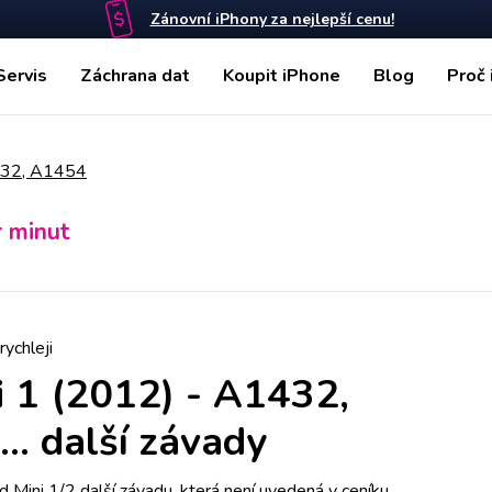
Zánovní iPhony za nejlepší cenu!
Servis
Záchrana dat
Koupit iPhone
Blog
Proč 
1432, A1454
r minut
rychleji
i 1 (2012) - A1432,
... další závady
 Mini 1/2 další závadu, která není uvedená v ceníku,