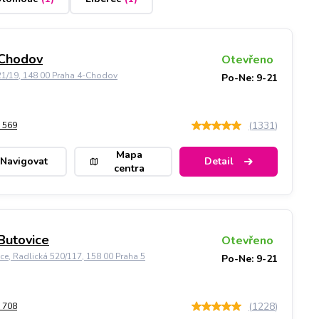
 Chodov
Otevřeno
21/19, 148 00 Praha 4-Chodov
Po-Ne: 9-21
(
1331
)
 569
Mapa
Navigovat
Detail
centra
Butovice
Otevřeno
ice, Radlická 520/117, 158 00 Praha 5
Po-Ne: 9-21
(
1228
)
 708