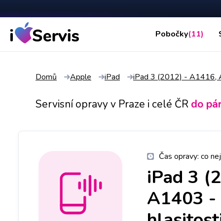
Pobočky
(11)
Domů
Apple
iPad
iPad 3 (2012) - A1416
Servisní opravy v Praze i celé ČR
do pá
Čas opravy:
co nej
iPad 3 (
A1403
-
hlasitost