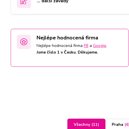
... další závady
Nejlépe hodnocená firma
Nejlépe hodnocená firma
FB
a
Google
.
Jsme číslo 1 v Česku. Děkujeme.
Všechny
(
11
)
Praha
(
6