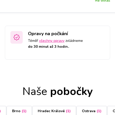
Na dotaz
Opravy na počkání
Téměř
všechny opravy
zvládneme
do 30 minut až 3 hodin.
.
Naše
pobočky
)
Brno
(
1
)
Hradec Králové
(
1
)
Ostrava
(
1
)
O