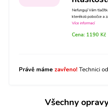
Nefungují Vám tlačítk
kterékoli pobočce a z
na vybrané pobočce a
Více informací
Cena:
1190 Kč
Právě máme
zavřeno!
Technici od
Všechny opravy