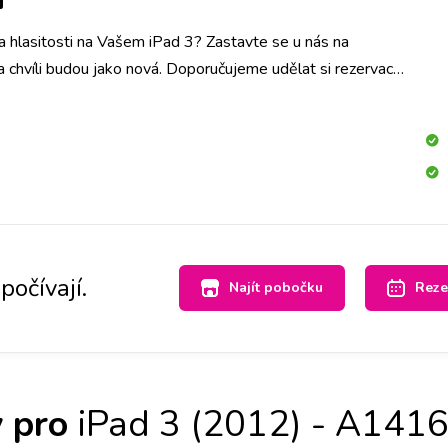
a hlasitosti na Vašem iPad 3? Zastavte se u nás na
a chvíli budou jako nová. Doporučujeme udělat si rezervaci
 tlačítka vyměníme do hodiny.
počívají.
Najít pobočku
Reze
 pro
iPad 3 (2012) - A141