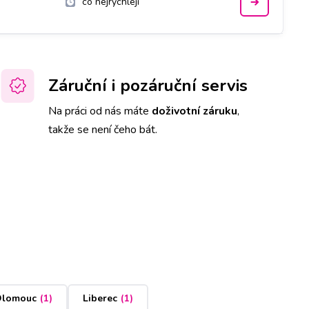
co nejrychleji
Záruční i pozáruční servis
Na práci od nás máte
doživotní záruku
,
takže se není čeho bát.
lomouc
(
1
)
Liberec
(
1
)