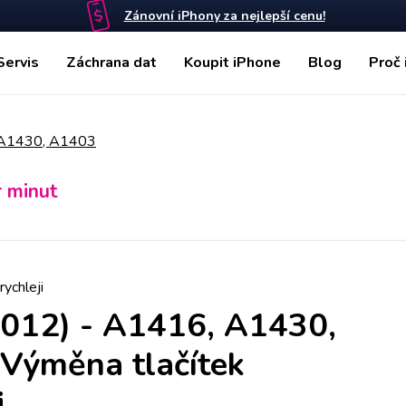
Zánovní iPhony za nejlepší cenu!
Servis
Záchrana dat
Koupit iPhone
Blog
Proč 
, A1430, A1403
r minut
rychleji
2012) - A1416, A1430,
Výměna tlačítek
i