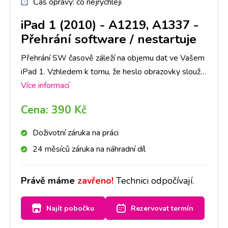
Čas opravy:
co nejrychleji
iPad 1 (2010) - A1219, A1337
-
Přehrání software / nestartuje
Přehrání SW časově záleží na objemu dat ve Vašem
iPad 1. Vzhledem k tomu, že heslo obrazovky slouží
jako ochrana dat ve Vašem telefonu, je nutné počítat
Více informací
se ztrátou všech dat. Doporučujeme tedy jejich
Cena:
390 Kč
zálohu.
Doživotní záruka na práci
24 měsíců záruka na náhradní díl
Právě máme
zavřeno!
Technici odpočívají.
Najít pobočku
Rezervovat termín