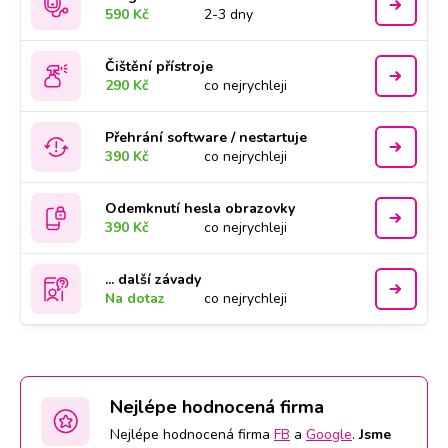
590 Kč
2-3 dny
Čištění přístroje
290 Kč
co nejrychleji
Přehrání software / nestartuje
390 Kč
co nejrychleji
Odemknutí hesla obrazovky
390 Kč
co nejrychleji
... další závady
Na dotaz
co nejrychleji
Nejlépe hodnocená firma
Nejlépe hodnocená firma
FB
a
Google
.
Jsme