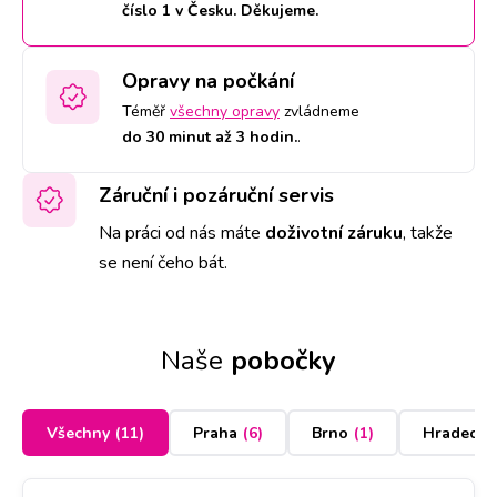
číslo 1 v Česku. Děkujeme.
Opravy na počkání
Téměř
všechny opravy
zvládneme
do 30 minut až 3 hodin.
.
Záruční i pozáruční servis
Na práci od nás máte
doživotní záruku
,
takže
se není čeho bát.
Naše
pobočky
Všechny
(
11
)
Praha
(
6
)
Brno
(
1
)
Hradec K