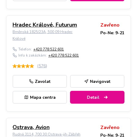
Hradec Králové, Futurum
Zavřeno
Brněnská 1825/23A, 500 09 Hradec
Po-Ne: 9-21
Králové
Telefon:
+420 778 522 601
Info k zakázkám:
+420 778 522 601
(
576
)
Zavolat
Navigovat
Mapa centra
Detail
Ostrava, Avion
Zavřeno
Rudná 3114, 700 30 Ostrava-jih-Zábřeh
Po-Ne: 9-21