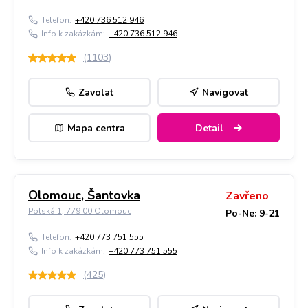
Telefon:
+420 736 512 946
Info k zakázkám:
+420 736 512 946
(
1103
)
Zavolat
Navigovat
Mapa centra
Detail
Olomouc, Šantovka
Zavřeno
Polská 1, 779 00 Olomouc
Po-Ne: 9-21
Telefon:
+420 773 751 555
Info k zakázkám:
+420 773 751 555
(
425
)