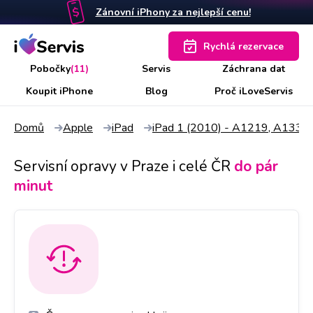
Zánovní iPhony za nejlepší cenu!
Rychlá rezervace
Pobočky
(11)
Servis
Záchrana dat
Koupit iPhone
Blog
Proč iLoveServis
Domů
Apple
iPad
iPad 1 (2010) - A1219, A1337
Servisní opravy v Praze i celé ČR
do pár
minut