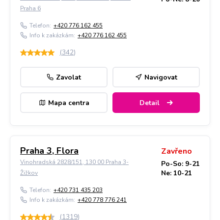
Praha 6
Telefon:
+420 776 162 455
Info k zakázkám:
+420 776 162 455
(
342
)
Zavolat
Navigovat
Mapa centra
Detail
Praha 3, Flora
Zavřeno
Vinohradská 2828/151, 130 00 Praha 3-
Po-So: 9-21
Ne: 10-21
Žižkov
Telefon:
+420 731 435 203
Info k zakázkám:
+420 778 776 241
(
1319
)