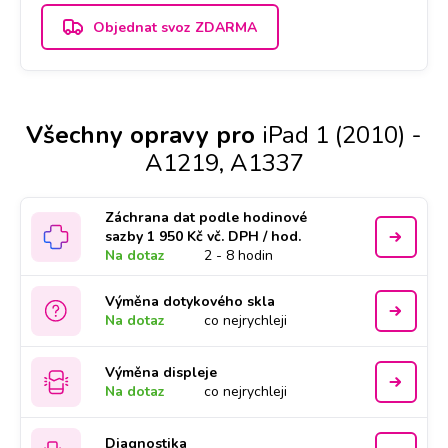
Objednat svoz ZDARMA
Všechny opravy pro
iPad 1 (2010) -
A1219, A1337
Záchrana dat podle hodinové
sazby 1 950 Kč vč. DPH / hod.
Na dotaz
2 - 8 hodin
Výměna dotykového skla
Na dotaz
co nejrychleji
Výměna displeje
Na dotaz
co nejrychleji
Diagnostika