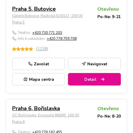
Praha 5, Butovice
Otevřeno
Galerie Butovice, Radlická 520/117, 158 00
Po-Ne: 9-21
Praha 5
Telefon:
+420 730 771 203
Info k zakázkám:
+420 778 759 708
(
1228
)
Zavolat
Navigovat
Mapa centra
Detail
Praha 6, Bořislavka
Otevřeno
OC Bořislavka, Evropská 866/65, 160 00
Po-Ne: 8-20
Praha 6
Telefon:
+420 776 162 455