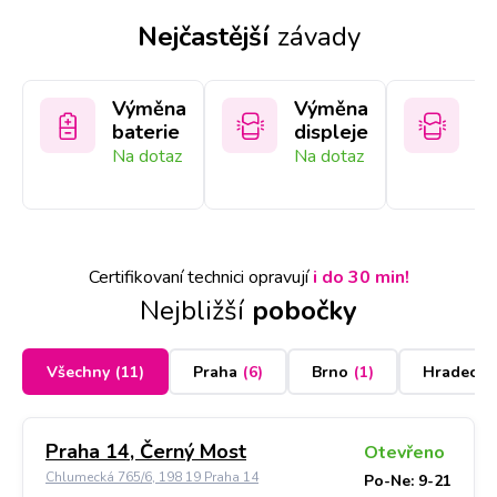
Nejčastější
závady
Výměna
Výměna
V
baterie
displeje
sk
Na dotaz
Na dotaz
Na
Certifikovaní technici opravují
i do 30 min!
Nejbližší
pobočky
Všechny
(
11
)
Praha
(
6
)
Brno
(
1
)
Hradec K
Praha 14, Černý Most
Otevřeno
Chlumecká 765/6, 198 19 Praha 14
Po-Ne: 9-21