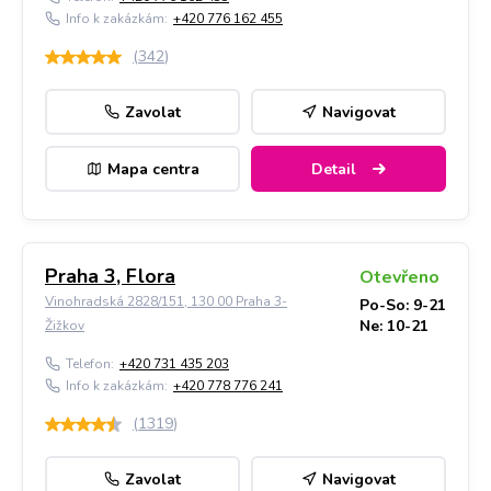
Info k zakázkám:
+420 776 162 455
(
342
)
Zavolat
Navigovat
Mapa centra
Detail
Praha 3, Flora
Otevřeno
Vinohradská 2828/151, 130 00 Praha 3-
Po-So: 9-21
Ne: 10-21
Žižkov
Telefon:
+420 731 435 203
Info k zakázkám:
+420 778 776 241
(
1319
)
Zavolat
Navigovat