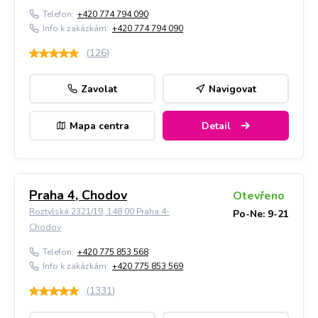
Telefon:
+420 774 794 090
Info k zakázkám:
+420 774 794 090
(
126
)
Zavolat
Navigovat
Mapa centra
Detail
Praha 4, Chodov
Otevřeno
Roztylská 2321/19, 148 00 Praha 4-
Po-Ne: 9-21
Chodov
Telefon:
+420 775 853 568
Info k zakázkám:
+420 775 853 569
(
1331
)