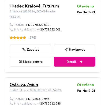
Hradec Králové, Futurum
Otevřeno
Brněnská 1825/23A, 500 09 Hradec
Po-Ne: 9-21
Králové
Telefon:
+420 778 522 601
Info k zakázkám:
+420 778 522 601
(
576
)
Zavolat
Navigovat
Mapa centra
Detail
Ostrava, Avion
Otevřeno
Rudná 3114, 700 30 Ostrava-jih-Zábřeh
Po-Ne: 9-21
Telefon:
+420 736 512 946
Info k zakázkám:
+420 736 512 946