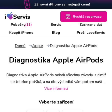
Zánovní iPhony za nejlepší cenu!
Rychlá rezervace
Pobočky
(11)
Servis
Záchrana dat
Koupit iPhone
Blog
Proč iLoveServis
Domů
Apple
Diagnostika Apple AirPods
Diagnostika Apple AirPods
Diagnostika Apple AirPods odhalí všechny závady, s nimiž
se telefon potýká, a na dle výsledků vám potom naši
technici navrhnou nejlepší možné řešení. Někdy ji lze
Více informací
provést i na počkání, ale v případě atypických nebo četných
Vyberte zařízení
chybových hlášek, případně poškozené základní desky
nebo nestandardního chování, může diagnostika Apple