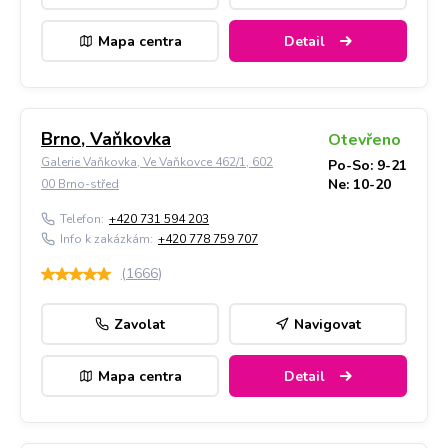
Mapa centra
Detail
Brno, Vaňkovka
Otevřeno
Galerie Vaňkovka, Ve Vaňkovce 462/1, 602
Po-So: 9-21
Ne: 10-20
00 Brno-střed
Telefon:
+420 731 594 203
Info k zakázkám:
+420 778 759 707
(
1666
)
Zavolat
Navigovat
Mapa centra
Detail