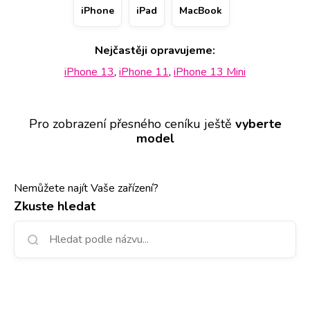
AirPods vyžadovat času více. Přednostní obsluhu vám
iPhone
iPad
MacBook
přitom zajistí rezervace (telefonicky nebo přes webové
stránky) konkrétního data na vybrané pobočce na 11
Nejčastěji opravujeme:
místech po ČR.
iPhone 13
,
iPhone 11
,
iPhone 13 Mini
Pro zobrazení přesného ceníku ještě
vyberte
model
Nemůžete najít Vaše zařízení?
Zkuste hledat