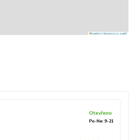
Leaflet
|
© Seznam.cz a.s. a další
Otevřeno
Po-Ne: 9-21