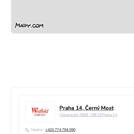
Praha 14, Černý Most
Chlumecká 765/6, 198 19 Praha 14
Telefon:
+420 774 794 090