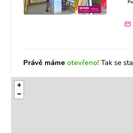
Po
Právě máme
otevřeno!
Tak se st
+
−