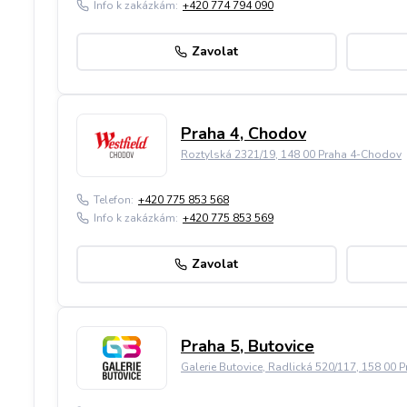
Info k zakázkám:
+420 774 794 090
Zavolat
Praha 4, Chodov
Roztylská 2321/19, 148 00 Praha 4-Chodov
Telefon:
+420 775 853 568
Info k zakázkám:
+420 775 853 569
Zavolat
Praha 5, Butovice
Galerie Butovice, Radlická 520/117, 158 00 P