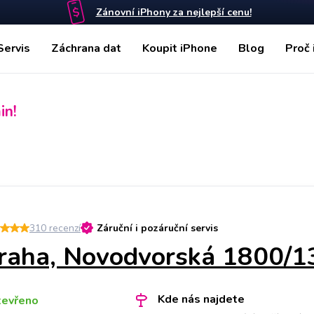
Zánovní iPhony za nejlepší cenu!
Servis
Záchrana dat
Koupit iPhone
Blog
Proč 
in!
310
recenzí
Záruční i pozáruční servis
raha, Novodvorská 1800/1
Kde nás najdete
tevřeno