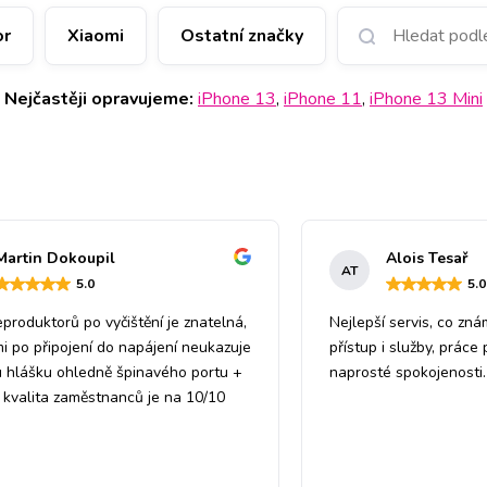
or
Xiaomi
Ostatní značky
Nejčastěji opravujeme
:
iPhone 13
,
iPhone 11
,
iPhone 13 Mini
Martin Dokoupil
Alois Tesař
AT
5
.0
5
.0
eproduktorů po vyčištění je znatelná,
Nejlepší servis, co zná
mi po připojení do napájení neukazuje
přístup i služby, práce
 hlášku ohledně špinavého portu +
naprosté spokojenosti.
a kvalita zaměstnanců je na 10/10