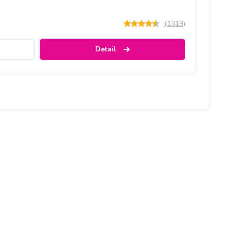
(
1319
)
Detail