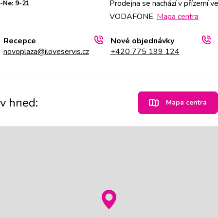
Prodejna se nachází v přízemí v
-Ne: 9-21
VODAFONE.
Mapa centra
Recepce
Nové objednávky
novoplaza@iloveservis.cz
+420 775 199 124
av hned:
Mapa centra