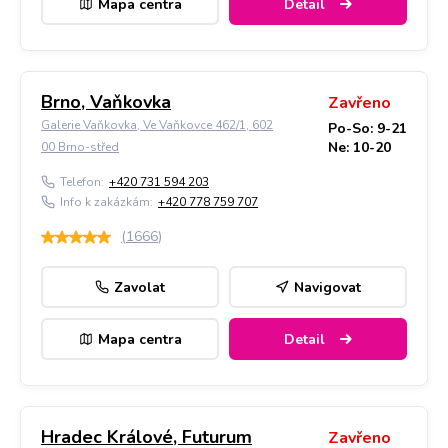
Mapa centra
Detail
Brno, Vaňkovka
Zavřeno
Galerie Vaňkovka, Ve Vaňkovce 462/1, 602
Po-So: 9-21
Ne: 10-20
00 Brno-střed
Telefon:
+420 731 594 203
Info k zakázkám:
+420 778 759 707
(
1666
)
Zavolat
Navigovat
Mapa centra
Detail
Hradec Králové, Futurum
Zavřeno