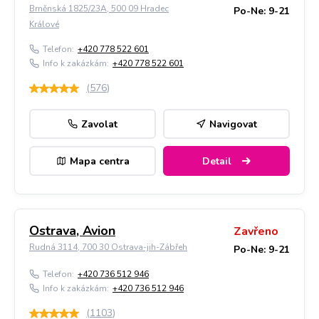
Brněnská 1825/23A, 500 09 Hradec
Po-Ne: 9-21
Králové
Telefon:
+420 778 522 601
Info k zakázkám:
+420 778 522 601
(
576
)
Zavolat
Navigovat
Mapa centra
Detail
Ostrava, Avion
Zavřeno
Rudná 3114, 700 30 Ostrava-jih-Zábřeh
Po-Ne: 9-21
Telefon:
+420 736 512 946
Info k zakázkám:
+420 736 512 946
(
1103
)