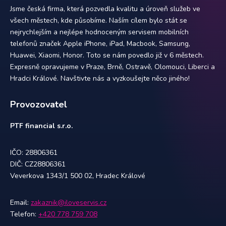
Jsme česká firma, která pozvedla kvalitu a úroveň služeb ve
všech městech, kde působíme. Naším cílem bylo stát se
nejrychlejším a nejlépe hodnoceným servisem mobilních
telefonů značek Apple iPhone, iPad, Macbook, Samsung,
Huawei, Xiaomi, Honor. Toto se nám povedlo již v 6 městech.
Expresně opravujeme v Praze, Brně, Ostravě, Olomouci, Liberci a
Hradci Králové. Navštivte nás a vyzkoušejte něco jiného!
Provozovatel
PTF financial s.r.o.
IČO: 28806361
DIČ: CZ28806361
Veverkova 1343/1 500 02, Hradec Králové
Email:
zakaznik@iloveservis.cz
Telefon:
+420 778 759 708