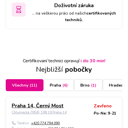
Doživotní záruka
… na veškerou práci od našich
certifikovaných
techniků.
Certifikovaní technici opravují
i do 30 min!
Nejbližší
pobočky
Všechny
(
11
)
Praha
(
6
)
Brno
(
1
)
Hradec K
Praha 14, Černý Most
Zavřeno
Chlumecká 765/6, 198 19 Praha 14
Po-Ne: 9-21
Telefon:
+420 774 794 090