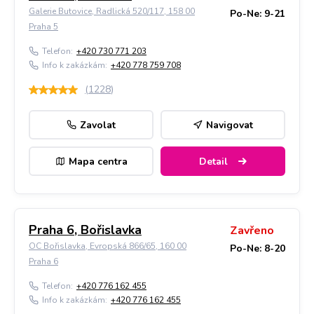
Galerie Butovice, Radlická 520/117, 158 00
Po-Ne: 9-21
Praha 5
Telefon:
+420 730 771 203
Info k zakázkám:
+420 778 759 708
(
1228
)
Zavolat
Navigovat
Mapa centra
Detail
Praha 6, Bořislavka
Zavřeno
OC Bořislavka, Evropská 866/65, 160 00
Po-Ne: 8-20
Praha 6
Telefon:
+420 776 162 455
Info k zakázkám:
+420 776 162 455