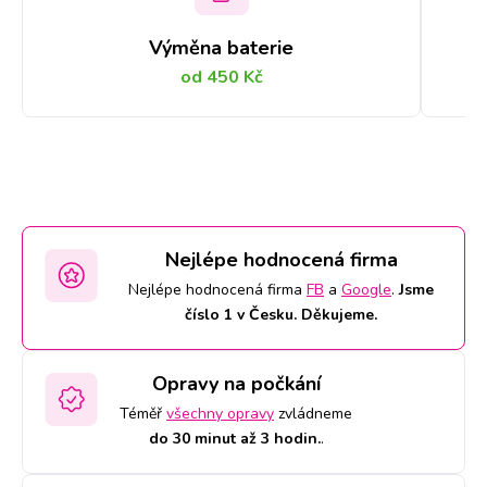
vyměněným sklem bude
Výměna baterie
vypadat jako nový a zachová
od 450 Kč
si přesné reakce, vykreslení i
věrné zobrazení barev. Za díl
ručíme 2letou zárukou a za
Nejlépe hodnocená firma
Nejlépe hodnocená firma
FB
a
Google
.
Jsme
práci doživotní.
číslo 1 v Česku. Děkujeme.
Opravy na počkání
Téměř
všechny opravy
zvládneme
do 30 minut až 3 hodin.
.