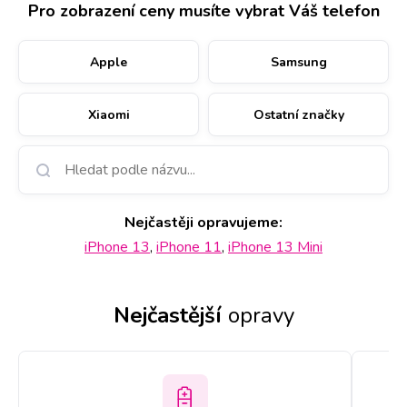
originální displej od výrobce.
Pro zobrazení ceny musíte vybrat Váš telefon
Opravu provedeme na 11
Apple
Samsung
místech po ČR i na počkání,
Xiaomi
Ostatní značky
obvykle netrvá déle než 60
minut. Jistotu přednostní
Nejčastěji opravujeme
:
obsluhy vám zajistí
iPhone 13
,
iPhone 11
,
iPhone 13 Mini
rezervace přes web nebo
Nejčastější
opravy
telefonicky zavoláním na
konkrétní pobočku. Displej s