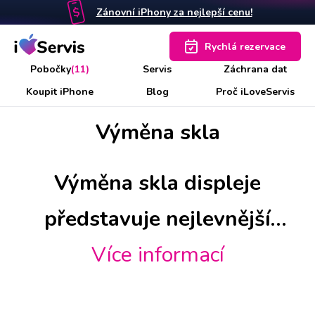
Zánovní iPhony za nejlepší cenu!
Rychlá rezervace
Pobočky
(11)
Servis
Záchrana dat
Koupit iPhone
Blog
Proč iLoveServis
Výměna skla
Výměna skla displeje
představuje nejlevnější
opravu, kdy vám navíc
Více informací
zůstane původní, resp.