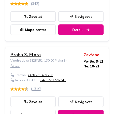
(
342
)
Zavolat
Navigovat
Mapa centra
Detail
Praha 3, Flora
Zavřeno
Vinohradská 2828/151, 130 00 Praha 3-
Po-So: 9-21
Ne: 10-21
Žižkov
Telefon:
+420 731 435 203
Info k zakázkám:
+420 778 776 241
(
1319
)
Zavolat
Navigovat