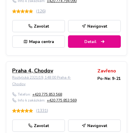
Info k zakázkám:
+420 774 794 090
(
126
)
Zavolat
Navigovat
Mapa centra
Detail
Praha 4, Chodov
Zavřeno
Roztylská 2321/19, 148 00 Praha 4-
Po-Ne: 9-21
Chodov
Telefon:
+420 775 853 568
Info k zakázkám:
+420 775 853 569
(
1331
)
Zavolat
Navigovat