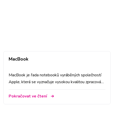
MacBook
MacBook je řada notebooků vyráběných společností
Apple, která se vyznačuje vysokou kvalitou zpracování,
výkonností a spolehlivostí. MacBooky jsou oblíbené
především mezi profesionály, studenty a všemi, kteří
Pokračovat ve čtení
potřebují spolehlivé a výkonné zařízení pro práci,
tvorbu a zábavu.