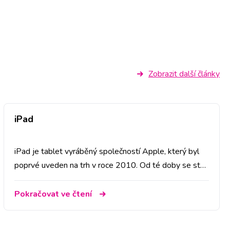
Zobrazit další články
iPad
iPad je tablet vyráběný společností Apple, který byl
poprvé uveden na trh v roce 2010. Od té doby se stal
velmi populárním nástrojem pro práci, zábavu a
vzdělávání.
Pokračovat ve čtení