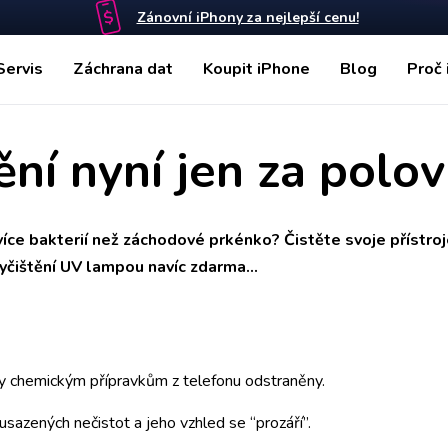
Zánovní iPhony za nejlepší cenu!
Servis
Záchrana dat
Koupit iPhone
Blog
Proč 
tění nyní jen za polov
íce bakterií než záchodové prkénko? Čistěte svoje přístroje
yčištění UV lampou navíc zdarma...
ky chemickým přípravkům z telefonu odstraněny.
usazených nečistot a jeho vzhled se “prozáří”.