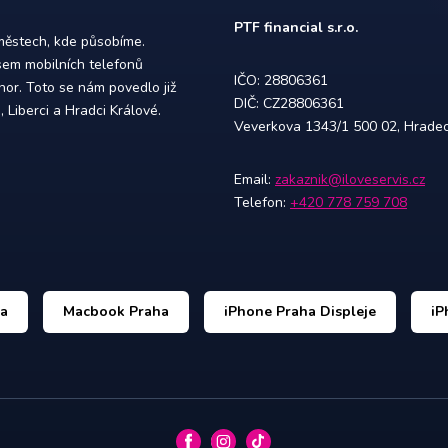
PTF financial s.r.o.
 městech, kde působíme.
sem mobilních telefonů
IČO: 28806361
or. Toto se nám povedlo již
DIČ: CZ28806361
 Liberci a Hradci Králové.
Veverkova 1343/1 500 02, Hradec 
Email:
zakaznik@iloveservis.cz
Telefon:
+420 778 759 708
ha
Macbook Praha
iPhone Praha Displeje
iP