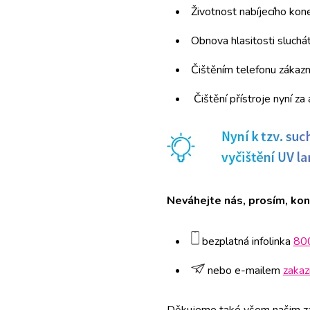
Životnost nabíjecího kon
Obnova hlasitosti sluchá
Čištěním telefonu zákazní
Čištění přístroje nyní z
Neváhejte nás, prosím, kon
bezplatná infolinka
80
nebo e-mailem
zakaz
Děkujeme také všem našim zák