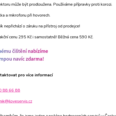
ektoru může být prodloužena. Používáme přípravky proti korozi.
tka a mikrofonu při hovorech.
k nepřichází o záruku na přístroj od prodejce!
a akční cenu 295 Kč i samostatně! Běžná cena 590 Kč.
taktovat pro více informací
0 88 66 88
nik@iloveservis.cz
azníkům, že jsme jeden z nejlépe hodnocených servisů v Česku.