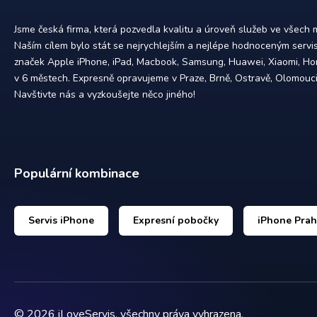
Jsme česká firma, která pozvedla kvalitu a úroveň služeb ve všech
Naším cílem bylo stát se nejrychlejším a nejlépe hodnoceným servi
značek Apple iPhone, iPad, Macbook, Samsung, Huawei, Xiaomi, Hon
v 6 městech. Expresně opravujeme v Praze, Brně, Ostravě, Olomouci,
Navštivte nás a vyzkoušejte něco jiného!
Populární kombinace
Servis iPhone
Expresní pobočky
iPhone Pra
©
2026
iLoveServis, všechny práva vyhrazena.