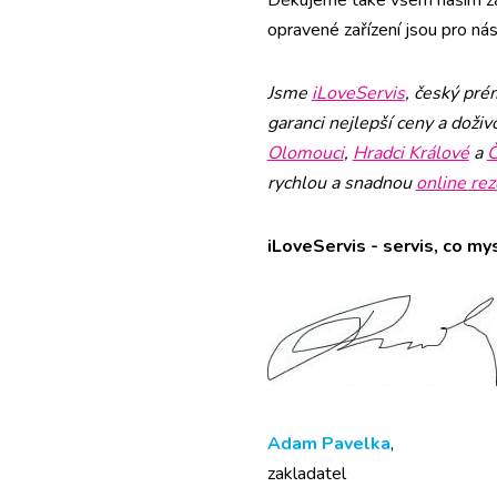
opravené zařízení jsou pro nás 
Jsme
iLoveServis
, český pré
garanci nejlepší ceny a doživ
Olomouci
,
Hradci Králové
a
Č
rychlou a snadnou
online rez
iLoveServis - servis, co mys
Adam Pavelka
,
zakladatel